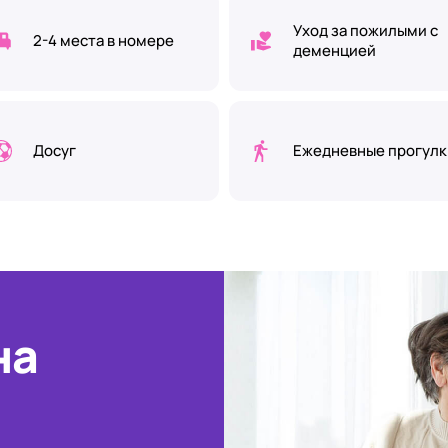
Уход за пожилыми с
2-4 места в номере
деменцией
Досуг
Ежедневные прогулк
на