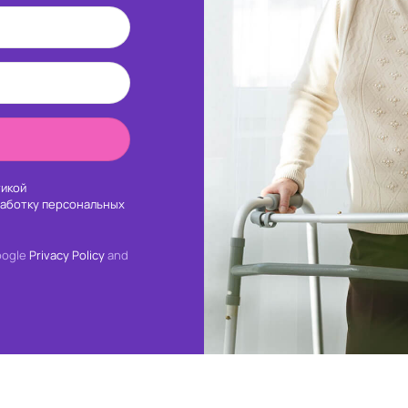
икой
работку персональных
oogle
Privacy Policy
and