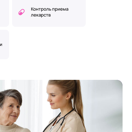
Контроль приема
лекарств
и