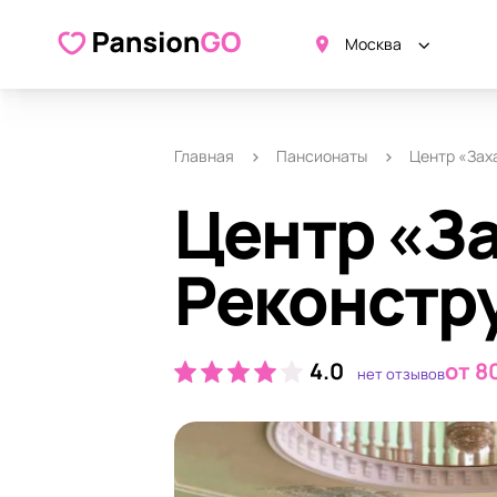
О пансионате
Удобства
Ка
Москва
Главная
Пансионаты
Центр «Зах
Центр «За
Реконстр
4.0
от 8
нет отзывов