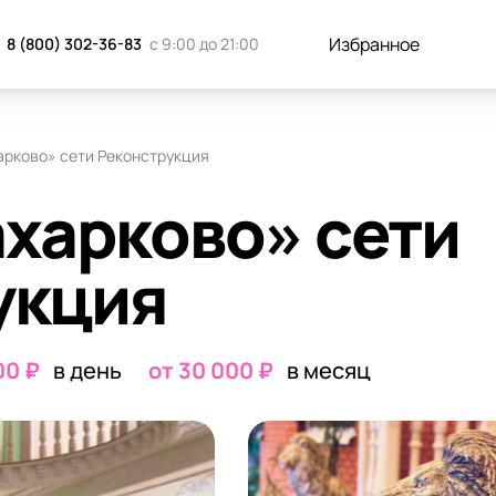
к добраться
Отзывы
Запись н
Избранное
8 (800) 302-36-83
с 9:00 до 21:00
арково» сети Реконструкция
харково» сети
укция
00 ₽
в день
от 30 000 ₽
в месяц