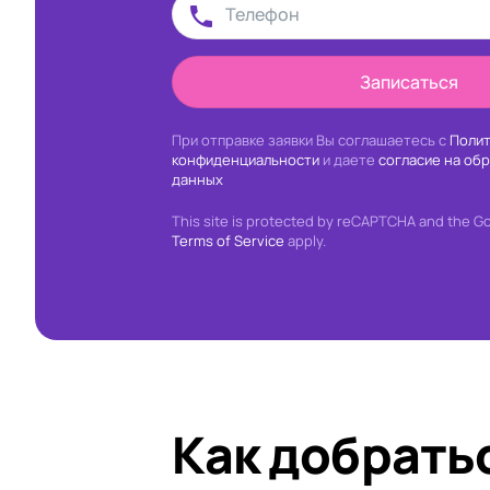
Записаться
При отправке заявки Вы соглашаетесь с
Полит
конфиденциальности
и даете
согласие на об
данных
This site is protected by reCAPTCHA and the G
Terms of Service
apply.
Как добрать