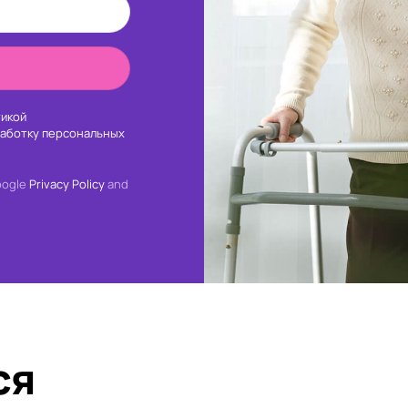
икой
работку персональных
oogle
Privacy Policy
and
ся