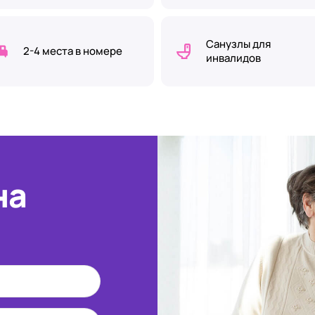
Санузлы для
2-4 места в номере
инвалидов
на