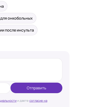
на
 для онкобольных
ии после инсульта
Отправить
циальности
и даете
согласие на