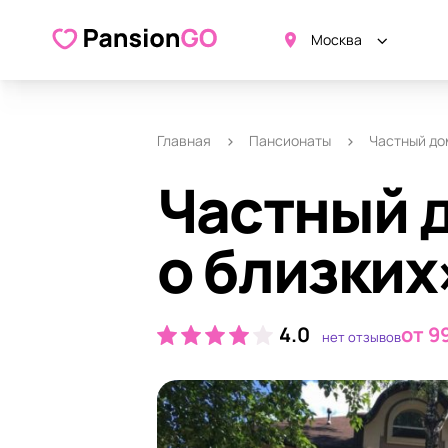
О пансионате
Удобства
Ка
Москва
Главная
Пансионаты
Частный до
Частный 
о близких
4.0
от 9
нет отзывов