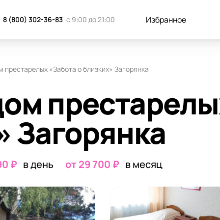
к добраться
Отзывы
Запись н
Избранное
8 (800) 302-36-83
с 9:00 до 21:00
м престарелых «Забота о близких» Загорянка
дом престарелы
» Загорянка
90 ₽
в день
от 29 700 ₽
в месяц