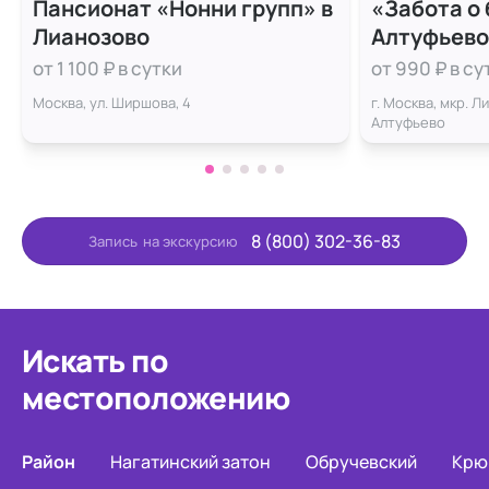
Пансионат «Нонни групп» в
«Забота о
Лианозово
Алтуфьево
от 1 100 ₽ в сутки
от 990 ₽ в су
Москва, ул. Ширшова, 4
г. Москва, мкр. Л
Алтуфьево
8 (800) 302-36-83
Запись
на экскурсию
Искать по
местоположению
Район
Нагатинский затон
Обручевский
Крю