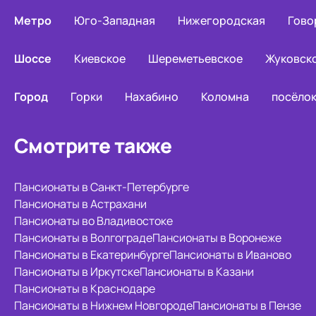
Метро
Юго-Западная
Нижегородская
Гово
Шоссе
Киевское
Шереметьевское
Жуковск
Город
Горки
Нахабино
Коломна
посёлок
Смотрите также
Пансионаты в Санкт-Петербурге
Пансионаты в Астрахани
Пансионаты во Владивостоке
Пансионаты в Волгограде
Пансионаты в Воронеже
Пансионаты в Екатеринбурге
Пансионаты в Иваново
Пансионаты в Иркутске
Пансионаты в Казани
Пансионаты в Краснодаре
Пансионаты в Нижнем Новгороде
Пансионаты в Пензе