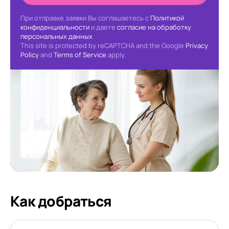
При отправке заявки Вы соглашаетесь с
Политикой
конфиденциальности
и даете
согласие на обработку
персональных данных
This site is protected by reCAPTCHA and the Google
Privacy
Policy
and
Terms of Service
apply.
Как добраться