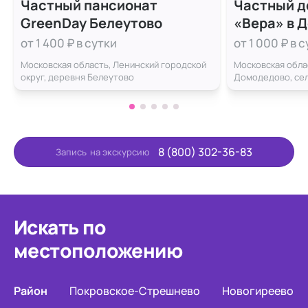
Частный пансионат
Частный д
GreenDay Белеутово
«Вера» в 
от 1 400 ₽ в сутки
от 1 000 ₽ в 
Московская область, Ленинский городской
Московская обла
округ, деревня Белеутово
Домодедово, сел
8 (800) 302-36-83
Запись
на экскурсию
Искать по
местоположению
Район
Покровское-Стрешнево
Новогиреево