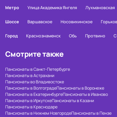
Метро
Улица Академика Янгеля
Лухмановская
Шоссе
Варшавское
Носовихинское
Горько
Город
Краснознаменск
Обь
Протвино
С
Смотрите также
Пансионаты в Санкт-Петербурге
Пансионаты в Астрахани
Пансионаты во Владивостоке
Пансионаты в Волгограде
Пансионаты в Воронеже
Пансионаты в Екатеринбурге
Пансионаты в Иваново
Пансионаты в Иркутске
Пансионаты в Казани
Пансионаты в Краснодаре
Пансионаты в Нижнем Новгороде
Пансионаты в Пензе