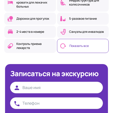
Инфраструктура для
кровати для лежачих
колясочников
больных
Дорожки для прогулок
5-разовое питание
2-4 места в номере
Санузлы для инвалидов
Контроль приема
Показать все
лекарств
Записаться на экскурсию