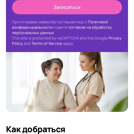
Записаться
При отправке заявки Вы соглашаетесь с
Политикой
конфиденциальности
и даете
согласие на обработку
персональных данных
This site is protected by reCAPTCHA and the Google
Privacy
Policy
and
Terms of Service
apply.
Как добраться