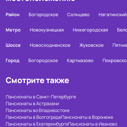
Район
Богородское
Солнцево
Нагатинский
Метро
Новокузнецкая
Нижегородская
Бел
Шоссе
Новосходненское
Жуковское
Пятни
Город
Богородское
Картмазово
Покровско
Смотрите также
Пансионаты в Санкт-Петербурге
Пансионаты в Астрахани
Пансионаты во Владивостоке
Пансионаты в Волгограде
Пансионаты в Воронеже
Пансионаты в Екатеринбурге
Пансионаты в Иваново