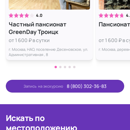
4.0
4
Частный пансионат
Пансионат
GreenDay Троицк
от 1 600 ₽ в сутки
от 1 600 ₽ в 
г. Москва, НАО, поселение Десеновское, ул.
г. Москва, дерев
Административная , 8
8 (800) 302-36-83
Запись
на экскурсию
Искать по
местоположению