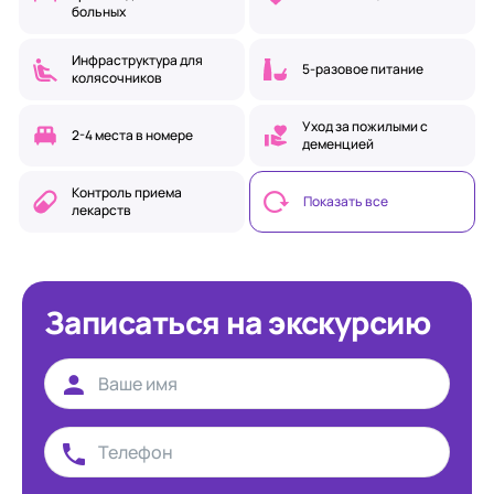
больных
Инфраструктура для
5-разовое питание
колясочников
Уход за пожилыми с
2-4 места в номере
деменцией
Контроль приема
Показать все
лекарств
Записаться на экскурсию