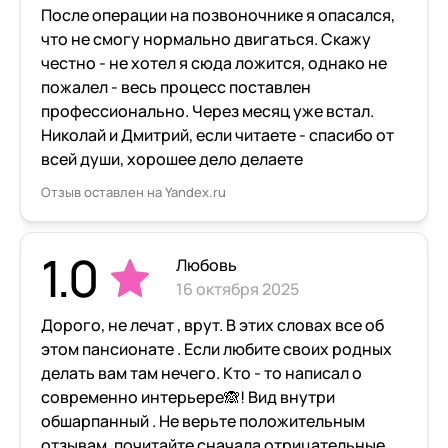
После операции на позвоночнике я опасался,
что не смогу нормально двигаться. Скажу
честно - не хотел я сюда ложится, однако не
пожалел - весь процесс поставлен
профессионально. Через месяц уже встал.
Николай и Дмитрий, если читаете - спасибо от
всей души, хорошее дело делаете
Отзыв оставлен на Yandex.ru
1.0
Любовь
16 октября 2025
Дорого, не лечат , врут. В этих словах все об
этом пансионате . Если любите своих родных
делать вам там нечего. Кто - то написал о
современно интерьере🙈! Вид внутри
обшарпанный . Не верьте положительным
отзывам, почитайте сначала отрицательные