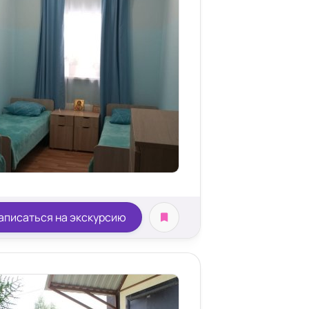
роз
аписаться на экскурсию