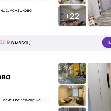
н., с. Ромашково
+22
000 ₽
в месяц
З
ово
Временное размещение
Лежачие
После травм
2-х местная