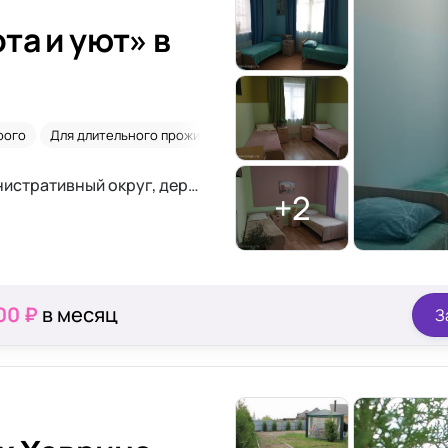
та и уют» в
рого
Для длительного проживания
2-х местная комната
Скле
г. Москва, Новомосковский административный округ, деревня Дудкино, район Коммунарка
+2
00 ₽
в месяц
З