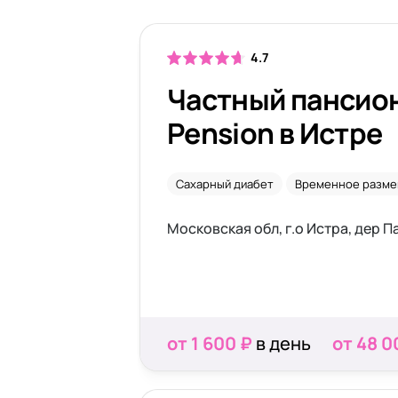
4.7
Частный пансион
Pension в Истре
Сахарный диабет
Временное разм
Московская обл, г.о Истра, дер П
от 1 600 ₽
в день
от 48 0