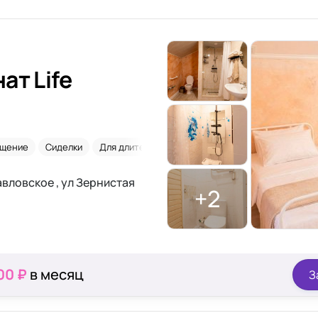
ат Life
ещение
Сиделки
Для длительного проживания
Со сниженным
авловское , ул Зернистая
+2
00 ₽
в месяц
З