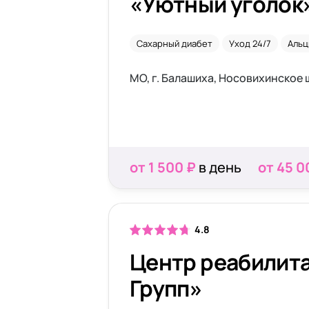
«Уютный уголок
Сахарный диабет
Уход 24/7
Альц
МО, г. Балашиха, Носовихинское 
от 1 500 ₽
в день
от 45 0
4.8
Центр реабилитации «
Групп»