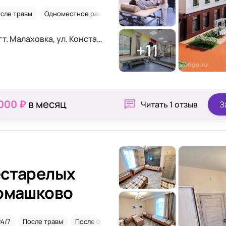
сле травм
Одноместное размещение
Паркинсон
После инсу
Московская область, Люберцы, пгт. Малаховка, ул. Константинова, 42А
+11
 000 ₽
в месяц
Читать
1 отзыв
З
естарелых
Ромашково
24/7
После травм
После операций