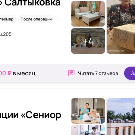
» Салтыковка
геймер
После операций
Временное размещение
После трав
ш.205
+4
00 ₽
в месяц
Читать
7 отзывов
З
Сениор