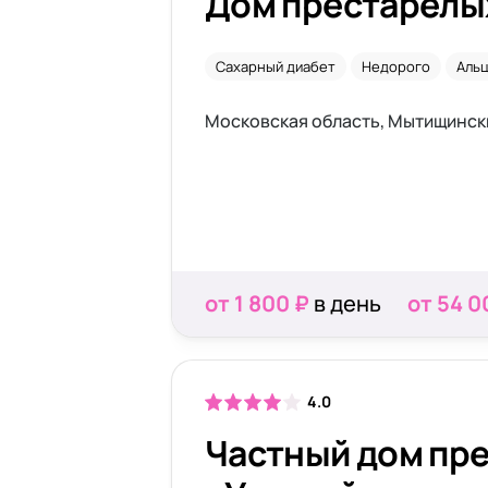
Дом престарелы
Сахарный диабет
Недорого
Аль
Московская область, Мытищински
от 1 800 ₽
в день
от 54 0
4.0
Частный дом пр