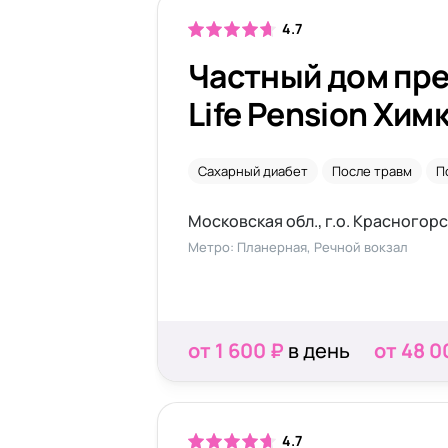
4.7
Частный дом пр
Life Pension Хим
Сахарный диабет
После травм
П
Метро: Планерная, Речной вокзал
от 1 600 ₽
в день
от 48 0
4.7