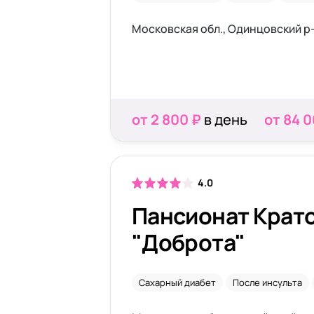
Московская обл., Одинцовский р-
от 2 800 ₽
в день
от 84 
4.0
Пансионат Крат
"Доброта"
Сахарный диабет
После инсульта