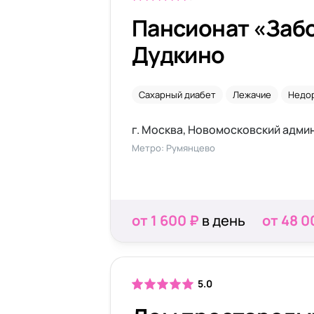
Пансионат «Забо
Дудкино
Сахарный диабет
Лежачие
Недо
Метро: Румянцево
от 1 600 ₽
в день
от 48 0
5.0