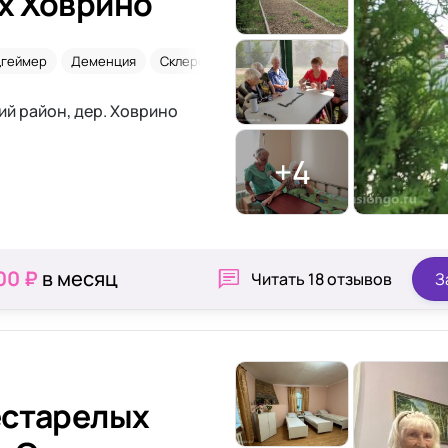
х Ховрино
цгеймер
Деменция
Склероз
Лежачие
й район, дер. Ховрино
+4
00 ₽
в месяц
Читать
18 отзывов
З
естарелых