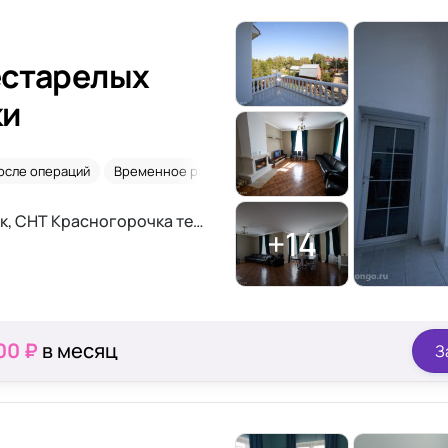
естарелых
ки
осле операций
Временное размещение
Уход 24/7
Сиделки
Московская обл., г.о. Красногорск, СНТ Красногорочка территория, 15
+14
00 ₽
в месяц
З