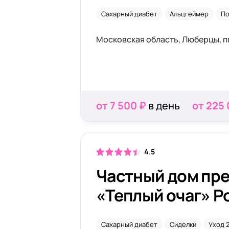
Сахарный диабет
Альцгеймер
По
от 7 500 ₽
в день
от 225
4.5
Частный дом пр
«Теплый очаг» 
Сахарный диабет
Сиделки
Уход 