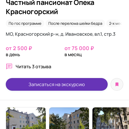
Частный пансионат Опека
Красногорский
По гос программе
После перелома шейки бедра
2-х местна
МО, Красногорский р-н, д. Ивановское, вл.1, стр.3
от 2 500 ₽
от 75 000 ₽
в день
в месяц
Читать
3 отзыва
Записаться на экскурсию