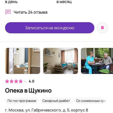
в день
в месяц
Читать
24 отзыва
Записаться на экскурсию
4.0
Опека в Щукино
По гос программе
Сахарный диабет
Со сниженным зрение
г. Москва, ул. Габричевского, д. 5, корпус 8