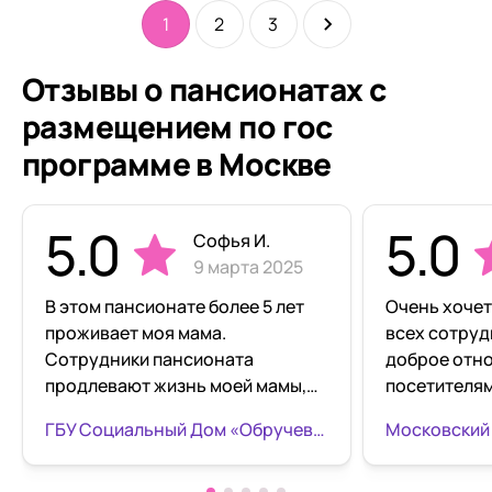
1
2
3
Отзывы о пансионатах с
размещением по гос
программе в Москве
5.0
5.0
Софья И.
9 марта 2025
В этом пансионате более 5 лет
Очень хочет
проживает моя мама.
всех сотруд
Сотрудники пансионата
доброе отн
продлевают жизнь моей мамы,
посетителям
оказав ей качественный уход и
пожеланиям,
ГБУ Социальный Дом «Обручевский» «Тропарёво»
помощь во всех
Отдыхали в я
обстоятельствах. Навещая маму,
время преб
я всегда вижу ее в хорошем
терапия:мас