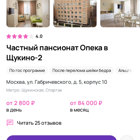
4.0
Частный пансионат Опека в
Щукино-2
По гос программе
После перелома шейки бедра
Альцгейме
Москва, ул. Габричевского, д. 5, корпус 10
Метро: Щукинская, Спартак
от 2 800 ₽
от 84 000 ₽
в день
в месяц
Читать
25 отзывов