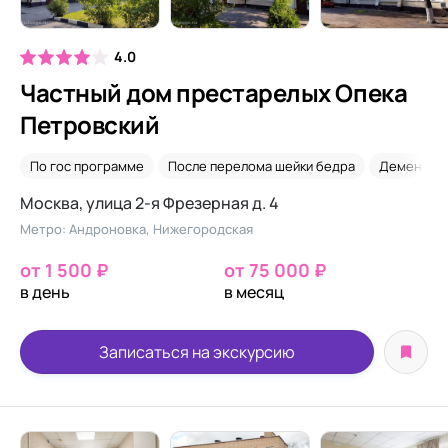
4.0
Частный дом престарелых Опека
Петровский
По гос программе
После перелома шейки бедра
Деменция
Москва, улица 2-я Фрезерная д. 4
Метро: Андроновка, Нижегородская
от 1 500 ₽
от 75 000 ₽
в день
в месяц
Записаться на экскурсию