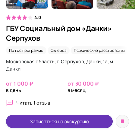
4.0
ГБУ Социальный дом «Данки»
Серпухов
По гос программе
Склероз
Психические расстройства
В
Московская область, г. Серпухов, Данки, 1а, м.
Данки
от 1 000 ₽
от 30 000 ₽
в день
в месяц
Читать
1 отзыв
Записаться на экскурсию