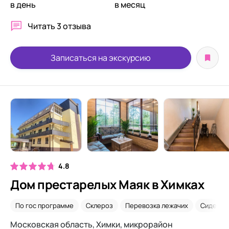
в день
в месяц
Читать
3 отзыва
Записаться на экскурсию
4.8
Дом престарелых Маяк в Химках
По гос программе
Склероз
Перевозка лежачих
Сиделки
Московская область, Химки, микрорайон