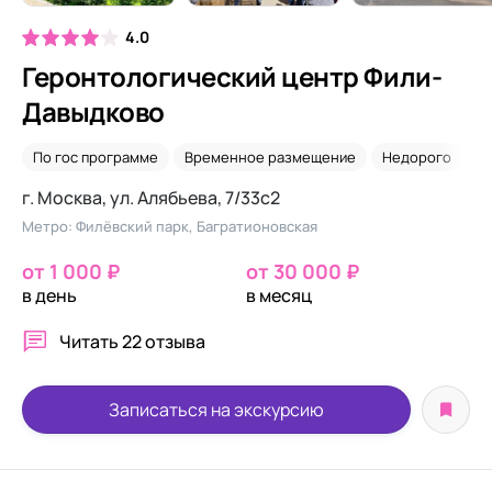
4.0
Геронтологический центр Фили-
Давыдково
По гос программе
Временное размещение
Недорого
Д
г. Москва, ул. Алябьева, 7/33с2
Метро: Филёвский парк, Багратионовская
от 1 000 ₽
от 30 000 ₽
в день
в месяц
Читать
22 отзыва
Записаться на экскурсию