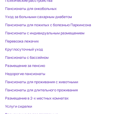
Психические расстройства
настроение мамы,
Искренне мо
благодарность медсестрам,
данное учр
Пансионаты для онкобольных
сиделкам за уход, отзывчивость
восстановле
Уход за больными сахарным диабетом
и чуткое отношение к нашей
здесь точно
Пансионаты для пожилых с болезнью Паркинсона
мамочке. Заведующей филиалом
побыть наед
Кристине Размиковне Гаспарян
Пансионаты с индивидуальным размещением
отдельное спасибо за доброту,
Перевозка лежачих
неравнодушие и помощь в
Круглосуточный уход
решении проблем. Спасибо всем!
Пансионаты с бассейном
Размещение за пенсию
Недорогие пансионаты
Пансионаты для проживания с животными
Пансионаты для длительного проживания
Размещение в 2-х местных комнатах
Услуги сиделки