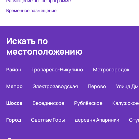
Размещение по гос программе
Временное размещение
Искать по
местоположению
Район
Тропарёво-Никулино
Метрогородок
Метро
Электрозаводская
Перово
Улица Дм
Шоссе
Бесединское
Рублёвское
Калужское
Город
Светлые Горы
деревня Апаринки
Сту