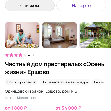
Списком
На карте
4.0
Частный дом престарелых «Осень
жизни» Ершово
По гос программе
После перелома шейки бедра
Лежачие
Одинцовский район, Ершово, дом 14Б
Метро: Молодёжная
от 1 800 ₽
от 54 000 ₽