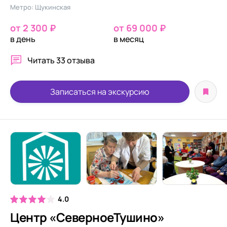
Метро: Щукинская
от 2 300 ₽
от 69 000 ₽
в день
в месяц
Читать
33 отзыва
Записаться на экскурсию
4.0
Центр «СеверноеТушино»