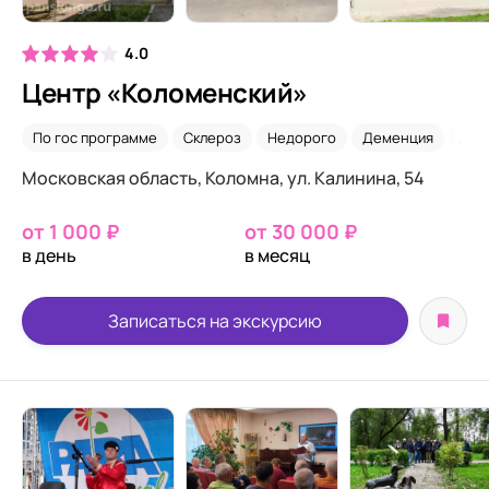
4.0
Центр «Коломенский»
По гос программе
Склероз
Недорого
Деменция
Для
Московская область​, Коломна, ул. Калинина, 54​
от 1 000 ₽
от 30 000 ₽
в день
в месяц
Записаться на экскурсию