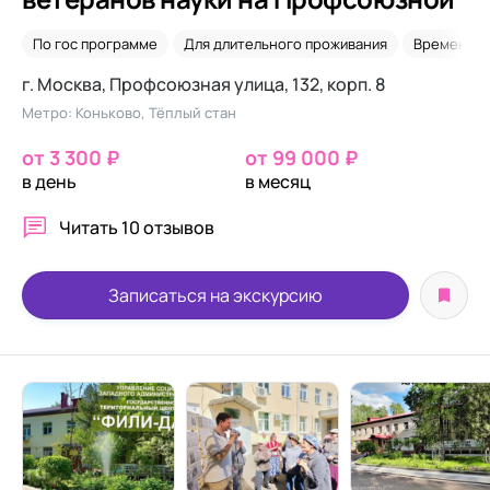
По гос программе
Для длительного проживания
Временно
г. Москва, Профсоюзная улица, 132, корп. 8
Метро: Коньково, Тёплый стан
от 3 300 ₽
от 99 000 ₽
в день
в месяц
Читать
10 отзывов
Записаться на экскурсию