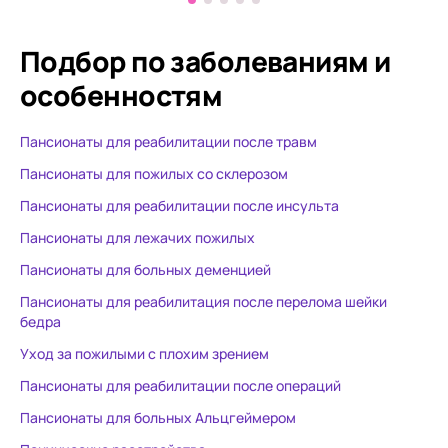
настроении, всегда чистенькая,
пещера,магн
ухоженная, накормленная.
вплотную пр
Подбор по заболеваниям
и
Постоянно маму задействуют в
территории
особенностям
различные занятия. Дома мама
очень чистый. Пита
только читала книги и смотрела
полноценно
Пансионаты для реабилитации после травм
советские фильмы. Огромная
Очень чисто в к
благодарность заведующей
благодарно
Пансионаты для пожилых со склерозом
отделением 4 этажа корпуса «А»
доктору Еле
Пансионаты для реабилитации после инсульта
Алле Вадимовне Волковской,
проведение
Пансионаты для лежачих пожилых
старшей медсестре Ирине
психотерапе
Владимировне Бакутовой за
багодаря к
Пансионаты для больных деменцией
внимание, заботу и
снять накоп
Пансионаты для реабилитация после перелома шейки
профессионализм. Также
снова ощутить радость б
бедра
выражаю благодарность
научиться р
Уход за пожилыми с плохим зрением
психологу Ксении
наше непро
Владимировне, реабилитологу
помогут дан
Пансионаты для реабилитации после операций
Елене Николаевне за
улучшения н
Пансионаты для больных Альцгеймером
интересные занятия, тренинги и
болевых ощу