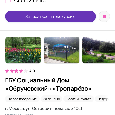
Читать
2 отзыва
Записаться на экскурсию
4.0
ГБУ Социальный Дом
«Обручевский» «Тропарёво»
По гос программе
За пенсию
После инсульта
Недорого
г. Москва, ул. Островитянова, дом 10с1