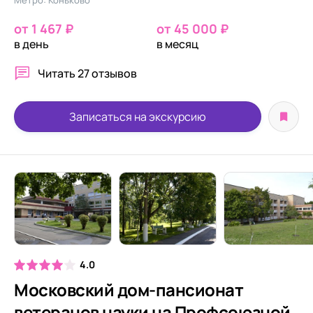
Метро: Коньково
от 1 467 ₽
от 45 000 ₽
в день
в месяц
Читать
27 отзывов
Записаться на экскурсию
4.0
Московский дом-пансионат
ветеранов науки на Профсоюзной