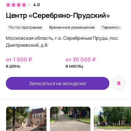
4.0
Центр «Серебряно-Прудский»
По гос программе
Временное размещение
Паркинсон
С
Московская область, г.о. Серебряные Пруды, пос.
Дмитриевский, д.6
от 1 000 ₽
от 30 000 ₽
в день
в месяц
Записаться на экскурсию