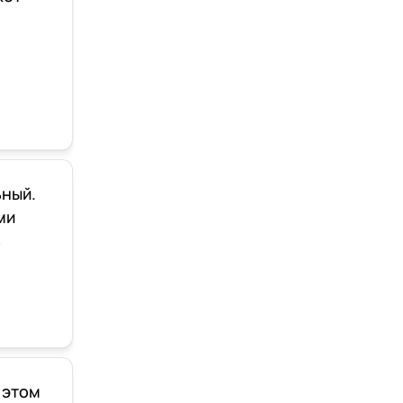
ьный.
ми
ь
 этом