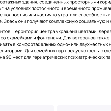
гоэтажных здания, соединенных просторными кори
г на условиях постоянного и временного прожива
рые полностью или частично утратили способность
е. Здесь они получают комплексную социальную и
ентов. Территория центра украшена цветами, дере
 со скамейками и фонтанами. Для ветеранов также
ивать в комфортабельных одно- или двухместных 
левизорами. Для семейных пар предусмотрены отде
 90 мест для гериатрических психиатрических паци