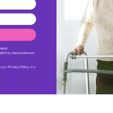
икой
работку персональных
oogle
Privacy Policy
and