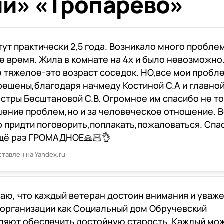
й» «Тропарёво»
тут практически 2,5 года. Возникало много пробле
е время. Жила в комнате на 4х и было невозможно
 тяжелое-это возраст соседок. НО,все мои пробл
решены,благодаря начмеду Костиной С.А и главно
стры Бесштановой С.В. Огромное им спасибо не т
шение проблем,но и за человеческое отношение. 
 придти поговорить,поплакать,пожаловаться. Спа
щё раз ГРОМАДНОЕ🙏🏻👌
ставлен на Yandex.ru
таю, что каждый ветеран достоин внимания и уваже
 организации как Социальный дом Обручевский
ляют обеспечить достойную старость. Каждый мо