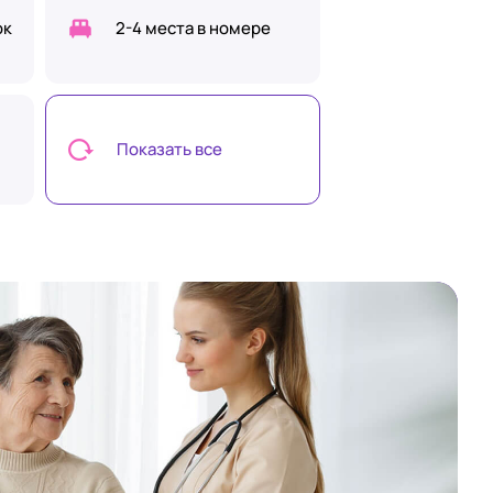
ок
2-4 места в номере
Показать все