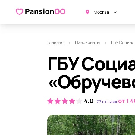
О пансионате
Удобства
Ка
Москва
Главная
Пансионаты
ГБУ Социал
ГБУ Соци
«Обручев
4.0
от 1 4
27 отзывов