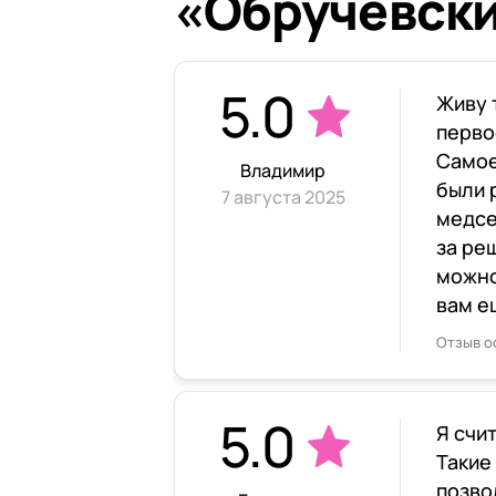
«Обручевски
5.0
Живу 
перво
Самое
Владимир
были 
7 августа 2025
медсе
за ре
можно
вам е
Отзыв о
5.0
Я счи
Такие
позво