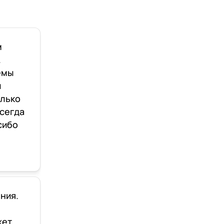
м
.
емы
й
олько
Всегда
сибо
ния.
жет