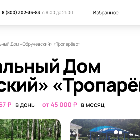
к добраться
Отзывы
Запись н
Избранное
8 (800) 302-36-83
с 9:00 до 21:00
ьный Дом «Обручевский» «Тропарёво»
альный Дом
ский» «Тропарё
67 ₽
в день
от 45 000 ₽
в месяц