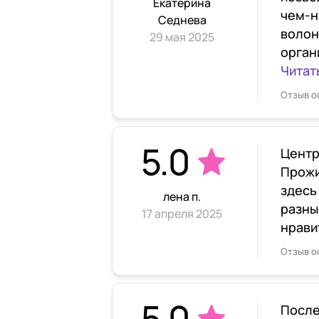
Екатерина
чем-н
Седнева
волон
29 мая 2025
орган
Читат
Отзыв о
5.0
Центр
Прожи
здесь
лена п.
разны
17 апреля 2025
нрави
Отзыв о
5.0
После