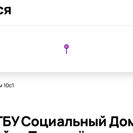
ся
м 10с1
ГБУ Социальный До