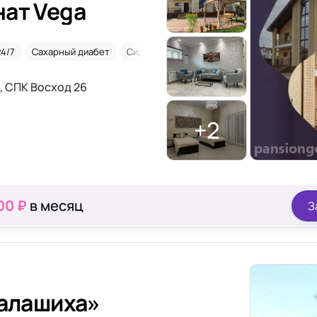
ат Vega
24/7
Сахарный диабет
Сиделки
2-х местная комната
, СПК Восход 26
+2
00 ₽
в месяц
З
Балашиха»