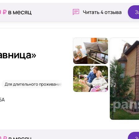
0 ₽
в месяц
Читать
4 отзыва
З
авница»
Для длительного проживания
Лежачие
Склероз
5А
0 ₽
в месяц
З