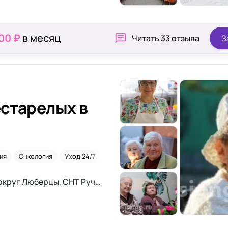
00 ₽
в месяц
Читать
33 отзыва
З
старелых в
ия
Онкология
Уход 24/7
Паркинсон
Московская область, городской округ Люберцы, СНТ Ручеёк, 653