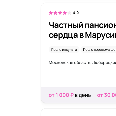
4.0
Частный пансио
сердца в Маруси
После инсульта
После перелома ше
Московская область, Люберецки
от 1 000 ₽
в день
от 30 0