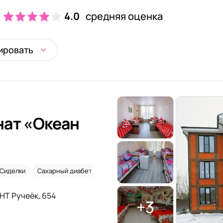
4.0
средняя оценка
ировать
нат «Океан
Сиделки
Сахарный диабет
НТ Ручеёк, 654
+3