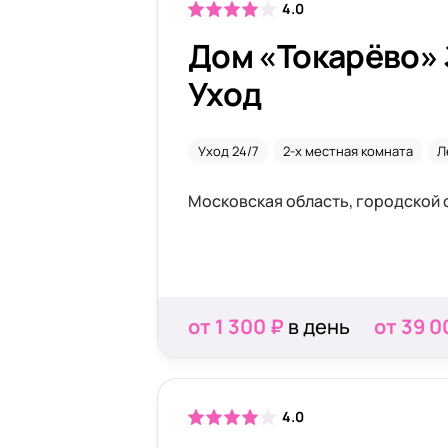
4.0
Дом «Токарёво» 
Уход
Уход 24/7
2-х местная комната
Л
от 1 300 ₽
в день
от 39 0
4.0