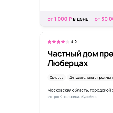
от 1 000 ₽
в день
от 30 0
4.0
Частный дом пре
Люберцах
Склероз
Для длительного проживан
Метро: Котельники, Жулебино