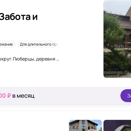
Забота и
ежачие
Для длительного проживания
Сиделки
Московская область, городской округ Люберцы, деревня Токарёво
00 ₽
в месяц
З