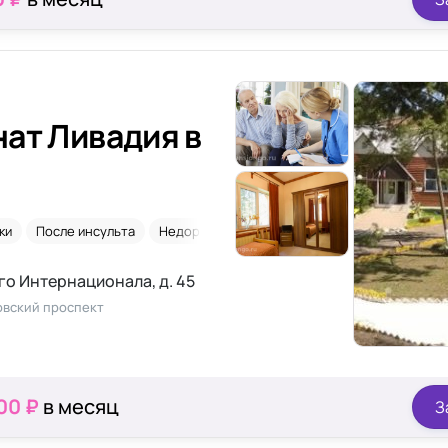
ат Ливадия в
ки
После инсульта
Недорого
После перелома шейки бедра
гo Интернационала, д. 45
овский проспект
00 ₽
в месяц
З