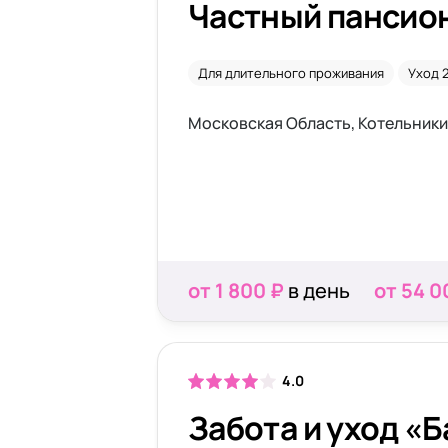
Частный пансион
Для длительного проживания
Уход 
Московская Область, Котельники
от 1 800 ₽
в день
от 54 0
4.0
Забота и уход «