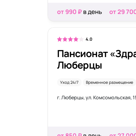
от 990 ₽
в день
от 29 70
4.0
Пансионат «Здр
Люберцы
Уход 24/7
Временное размещение
г. Люберцы, ул. Комсомольская, 1
от 850 ₽
в день
от 27 00