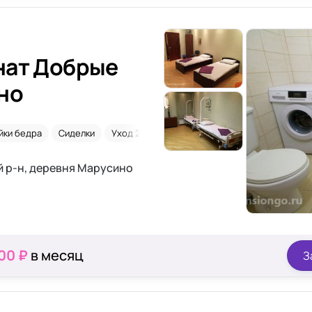
нат Добрые
но
йки бедра
Сиделки
Уход 24/7
Недорого
й р-н, деревня Марусино
00 ₽
в месяц
З