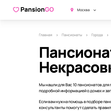
Москва
Главная
Пансионаты
Города
Пансиона
Некрасов
Мы нашли для Вас 10 пансионатов для
подробной информацией о домах и зап
Если вам нужна помощь в подборе панс
консультанты помогут сделать прави