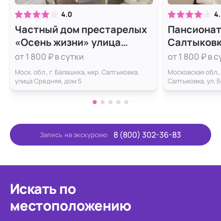
4.0
4
Частный дом престарелых
Пансионат
«Осень жизни» улица
Салтыковк
Средняя, 5
от 1 800 ₽ в сутки
от 1 800 ₽ в 
Моск. обл., г. Балашиха, мкр. Салтыковка,
Московская обл., 
улица Средняя, дом 5
Салтыковка, ул. 
8 (800) 302-36-83
Запись
на экскурсию
Искать по
местоположению