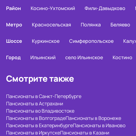
Район
Косино-Ухтомский
Фили-Давыдково
Метро
Красносельская
Полянка
Беляево
Шоссе
Куркинское
Симферопольское
Калу
Город
Ильинский
село Ильинское
Костино
Смотрите также
Пансионаты в Санкт-Петербурге
Пансионаты в Астрахани
Пансионаты во Владивостоке
Пансионаты в Волгограде
Пансионаты в Воронеже
Пансионаты в Екатеринбурге
Пансионаты в Иваново
Пансионаты в Иркутске
Пансионаты в Казани