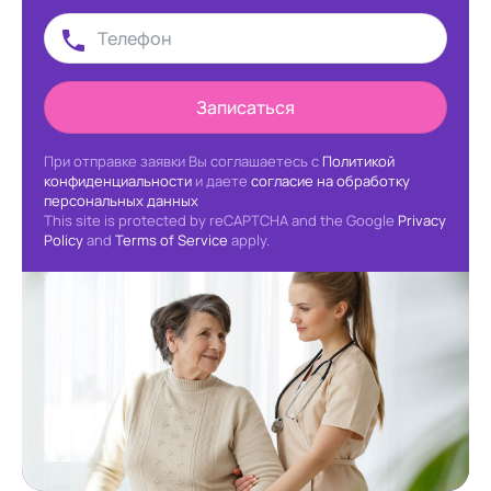
Записаться
При отправке заявки Вы соглашаетесь с
Политикой
конфиденциальности
и даете
согласие на обработку
персональных данных
This site is protected by reCAPTCHA and the Google
Privacy
Policy
and
Terms of Service
apply.