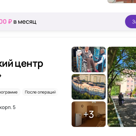
00 ₽
в месяц
З
кий центр
»
программе
После операций
После инсульта
После травм
корп. 5
+3