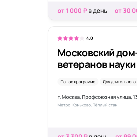
от 1 000 ₽
в день
от 30 0
4.0
Московский дом
ветеранов науки
Профсоюзной
По гос программе
Для длительного
г. Москва, Профсоюзная улица, 13
Метро: Коньково, Тёплый стан
от 3 300 ₽
в день
от 99 