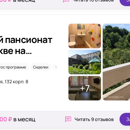
й пансионат
кве на
гос программе
Сиделки
Уход 24/7
, 132 корп. 8
+7
000 ₽
в месяц
Читать
9 отзывов
З