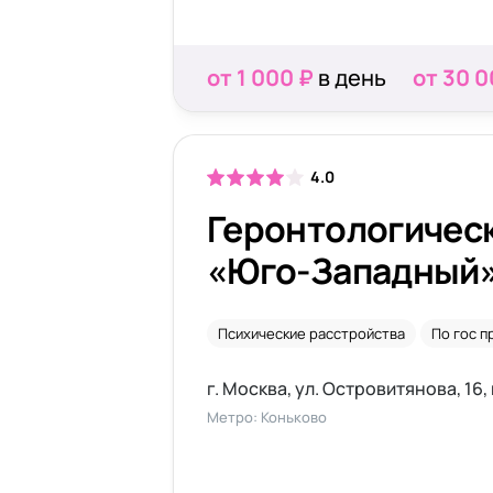
от 1 000 ₽
в день
от 30 0
4.0
Геронтологичес
«Юго-Западный
Психические расстройства
По гос 
г. Москва, ул. Островитянова, 16, 
Метро: Коньково