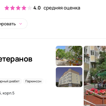
4.0
средняя оценка
ировать
етеранов
арный диабет
Паркинсон
Сиделки
, корп.5