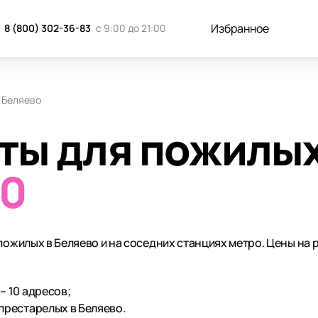
Избранное
8 (800) 302-36-83
с 9:00 до 21:00
Беляево
ты для пожилых
10
пожилых в Беляево и на соседних станциях метро. Цены на
– 10 адресов;
престарелых в Беляево.