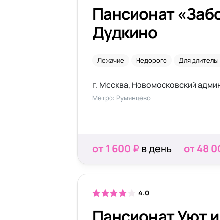
Пансионат «Забо
Дудкино
Лежачие
Недорого
Для длитель
Метро: Румянцево
от 1 600 ₽
в день
от 48 0
4.0
Пансионат Уют и