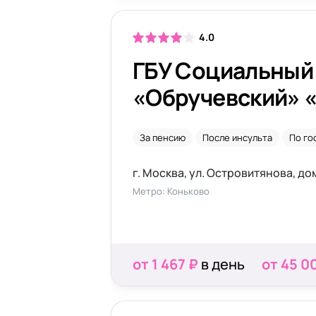
4.0
ГБУ Социальный
«Обручевский» 
За пенсию
После инсульта
По го
г. Москва, ул. Островитянова, до
Метро: Коньково
от 1 467 ₽
в день
от 45 0