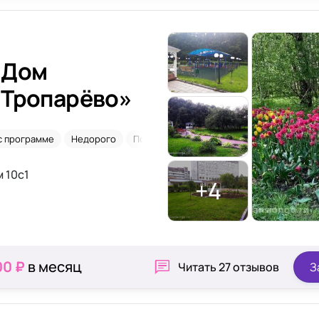
 Дом
«Тропарёво»
с программе
Недорого
После травм
м 10с1
+4
00 ₽
в месяц
Читать
27 отзывов
З