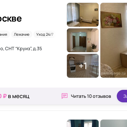
оскве
ания
Лежачие
Уход 24/7
Недорого
, СНТ “Круиз”, д.35
+1
0 ₽
в месяц
Читать
10 отзывов
З