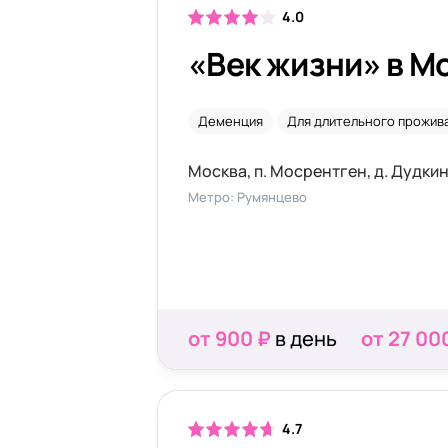
4.0
«Век жизни» в М
Деменция
Для длительного прожив
Москва, п. Мосрентген, д. Дудкино
Метро: Румянцево
от 900 ₽
в день
от 27 00
4.7