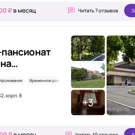
00 ₽
в месяц
Читать
7 отзывов
З
-пансионат
 на
 проживания
Временное размещение
Уход 24/7
Сиделки
2, корп. 8
+3
000 ₽
в месяц
Читать
10 отзывов
З