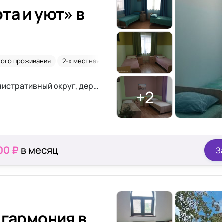
та и уют» в
ного проживания
2-х местная комната
Склероз
г. Москва, Новомосковский административный округ, деревня Дудкино, район Коммунарка
+2
00 ₽
в месяц
З
 гармония в