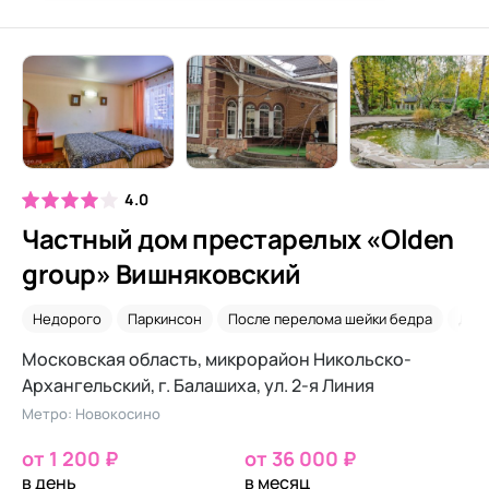
4.0
Частный дом престарелых «Olden
group» Вишняковский
Недорого
Паркинсон
После перелома шейки бедра
Дем
Московская область, микрорайон Никольско-
Архангельский, г. Балашиха, ул. 2-я Линия
Метро: Новокосино
от 1 200 ₽
от 36 000 ₽
в день
в месяц