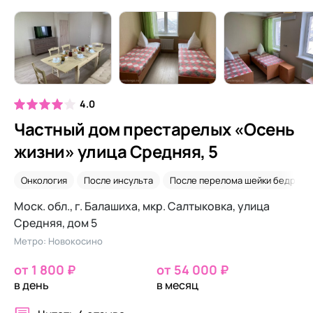
4.0
Частный дом престарелых «Осень
жизни» улица Средняя, 5
Онкология
После инсульта
После перелома шейки бедра
Моск. обл., г. Балашиха, мкр. Салтыковка, улица
Средняя, дом 5
Метро: Новокосино
от 1 800 ₽
от 54 000 ₽
в день
в месяц