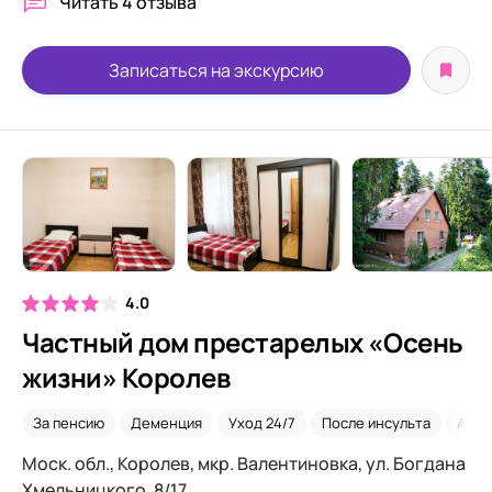
Читать
4 отзыва
Записаться на экскурсию
4.0
Частный дом престарелых «Осень
жизни» Королев
За пенсию
Деменция
Уход 24/7
После инсульта
Альц
Моск. обл., Королев, мкр. Валентиновка, ул. Богдана
Хмельницкого, 8/17