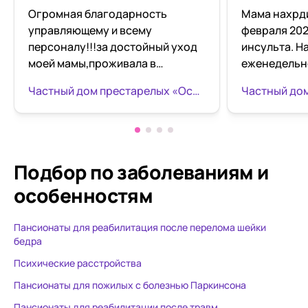
Огромная благодарность
Мама нахрди
управляющему и всему
февраля 2022 го
персоналу!!!за достойный уход
инсульта. Н
моей мамы,проживала в
еженедельн
пансионате 4 месяца,медсестра
незапланиро
Частный дом престарелых «Осень жизни» улица Средняя, 5
на связи,фото видео
ухоженная,
отправляла,мама всегда
волосы, ногт
чистенькая ухоженная и под
аккуратно о
присмотром была,благодарю
запаха, как 
вас !
людей, ни от
Подбор по заболеваниям
и
старичков. 
особенностям
пахнет вкусн
меню!!!! До
Пансионаты для реабилитация после перелома шейки
менее разнообраз
бедра
с ними гуля
играют в на
Психические расстройства
Персонал оч
Пансионаты для пожилых с болезнью Паркинсона
что немалов
Пансионаты для реабилитации после травм