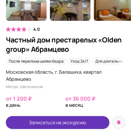
4.0
Частный дом престарелых «Olden
group» Абрамцево
После перелома шейки бедра
Уход 24/7
Для длительного п
Московская область, г. Балашиха, квартал
Абрамцево
Метро: Щёлковская
от 1 200 ₽
от 36 000 ₽
в день
в месяц
Записаться на экскурсию