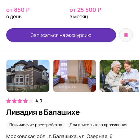
от 850 ₽
от 25 500 ₽
в день
в месяц
Записаться на экскурсию
4.0
Ливадия в Балашихе
Психические расстройства
Для длительного проживания
П
Московская обл., г. Балашиха, ул. Озерная, 6