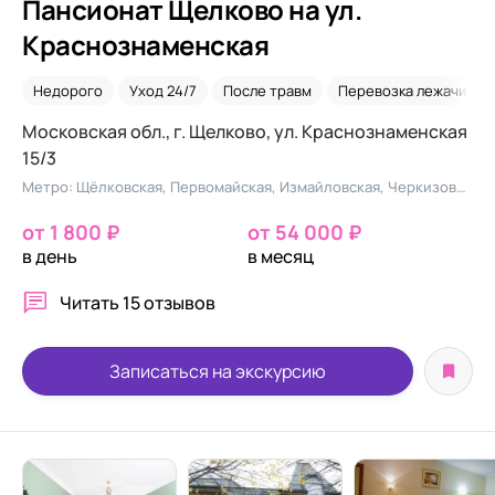
Пансионат Щелково на ул.
Краснознаменская
Недорого
Уход 24/7
После травм
Перевозка лежачих
Московская обл., г. Щелково, ул. Краснознаменская
15/3
Метро: Щёлковская, Первомайская, Измайловская, Черкизовская
от 1 800 ₽
от 54 000 ₽
в день
в месяц
Читать
15 отзывов
Записаться на экскурсию