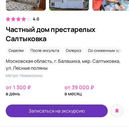
4.0
Частный дом престарелых
Салтыковка
Сиделки
После инсульта
Склероз
Со сниженным зрени
Московская область, г. Балашиха, мкр. Салтыковка,
ул. Лесные поляны
Метро: Новокосино
от 1 300 ₽
от 39 000 ₽
в день
в месяц
Записаться на экскурсию