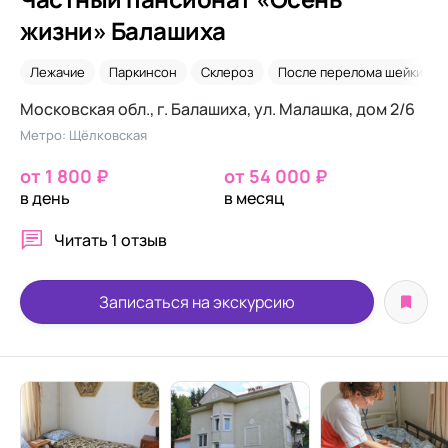
жизни» Балашиха
Лежачие
Паркинсон
Склероз
После перелома шейки бе
Московская обл., г. Балашиха, ул. Малашка, дом 2/6
Метро: Щёлковская
от 1 800 ₽
от 54 000 ₽
в день
в месяц
Читать
1 отзыв
Записаться на экскурсию