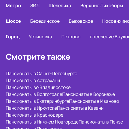
Метро
ЗИЛ
Шелепиха
Верхние Лихоборы
Шоссе
Бесединское
Быковское
Носовихин
Город
Устиновка
Петрово
поселение Внуко
Смотрите также
Пансионаты в Санкт-Петербурге
Пансионаты в Астрахани
Пансионаты во Владивостоке
Пансионаты в Волгограде
Пансионаты в Воронеже
Пансионаты в Екатеринбурге
Пансионаты в Иваново
Пансионаты в Иркутске
Пансионаты в Казани
Пансионаты в Краснодаре
Пансионаты в Нижнем Новгороде
Пансионаты в Пензе
Пансионаты в Пятигорске