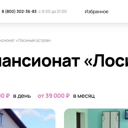
к добраться
Отзывы
Запись н
Избранное
8 (800) 302-36-83
с 9:00 до 21:00
нсионат «Лосиный остров»
пансионат «Ло
00 ₽
в день
от 39 000 ₽
в месяц