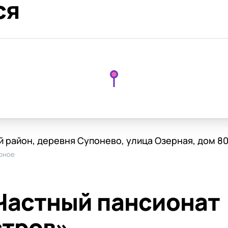
ся
 район, деревня Супонево, улица Озерная, дом 8
рное
Частный пансионат
стров»