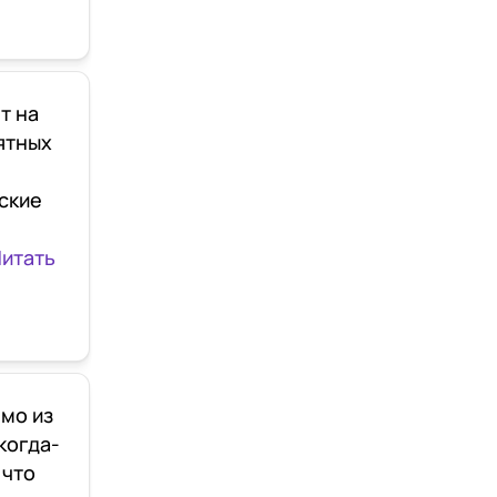
т на
ятных
ские
итать
мо из
когда-
 что