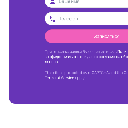
Записаться
При отправке заявки Вы соглашаетесь с
Полит
конфиденциальности
и даете
согласие на об
данных
This site is protected by reCAPTCHA and the G
Terms of Service
apply.