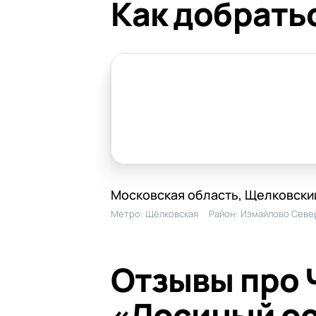
Как добрать
Московская область, Щелковский
Метро:
Щёлковская
Район:
Измайлово Севе
Отзывы про 
«Лосиный о