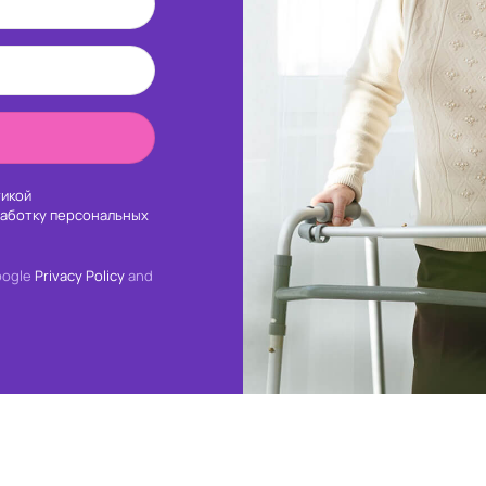
икой
работку персональных
oogle
Privacy Policy
and