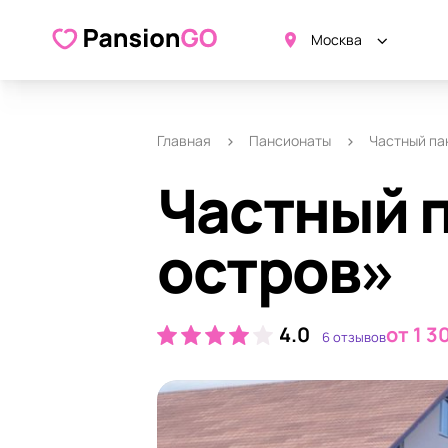
О пансионате
Удобства
Ка
Москва
Главная
Пансионаты
Частный па
Частный 
остров»
4.0
от 1 3
6 отзывов