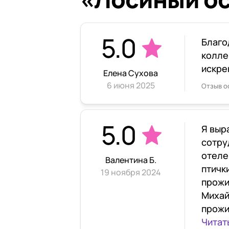
5.0
Благо
колле
искре
Елена Сухова
6 июня 2025
Отзыв о
5.0
Я выр
сотру
отеле
Валентина Б.
птичк
19 ноября 2024
прожи
Михай
прожи
Читат