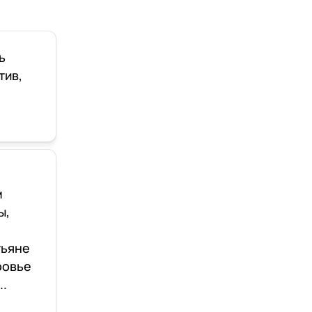
ь
тив,
м
ы,
тьяне
ровье
..