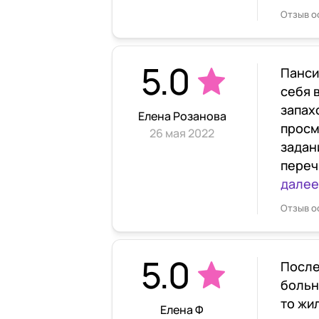
Отзыв о
5.0
Панси
себя 
запах
Елена Розанова
просм
26 мая 2022
задани
переч
далее
Отзыв о
5.0
После
больн
то жи
Елена Ф