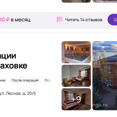
00 ₽
в месяц
Читать
14 отзывов
З
ации
лаховке
ния
После операций
После травм
2-х местная комната
л. Лесная, д. 20/5
+9