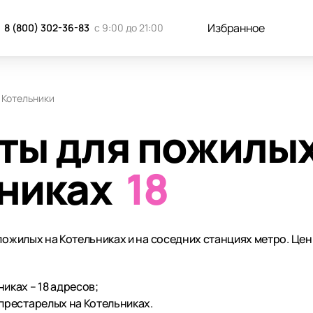
Избранное
8 (800) 302-36-83
с 9:00 до 21:00
Котельники
ты для пожилы
никах
18
 пожилых на Котельниках и на соседних станциях метро. Це
иках – 18 адресов;
престарелых на Котельниках.