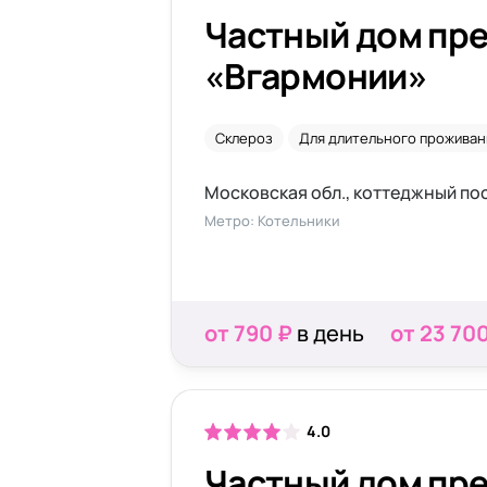
Частный дом пр
«Вгармонии»
Склероз
Для длительного проживан
Метро: Котельники
от 790 ₽
в день
от 23 70
4.0
Частный дом пр