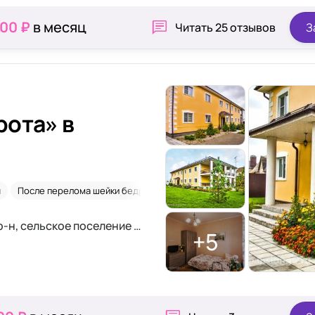
000 ₽
в месяц
Читать
25 отзывов
З
рота» в
я
После перелома шейки бедра
Лежачие
Московская область, Раменский р-н, сельское поселение Ганусовское, посёлок Ганусово, 101
+5