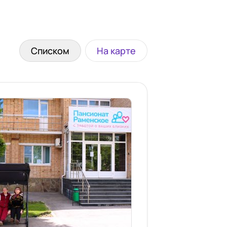
Списком
На карте
ймер