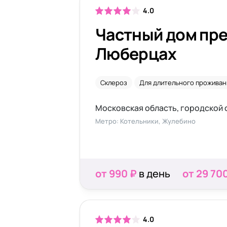
4.0
Частный дом пре
Люберцах
Склероз
Для длительного проживан
Метро: Котельники, Жулебино
от 990 ₽
в день
от 29 70
4.0