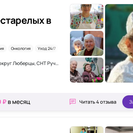
старелых в
ия
Онкология
Уход 24/7
Паркинсон
Московская область, городской округ Люберцы, СНТ Ручеёк, 653
0 ₽
в месяц
Читать
4 отзыва
З