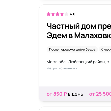
4.0
Частный дом пр
Эдем в Малаховк
После перелома шейки бедра
Склер
Метро: Котельники
от 850 ₽
в день
от 25 50