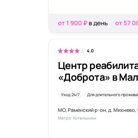
от 1 900 ₽
в день
от 57 0
4.0
Центр реабилит
«Доброта» в Ма
Уход 24/7
Для длительного прожива
МО, Раменский р-он, д. Михнево, у
Метро: Котельники