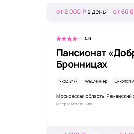
от 2 000 ₽
в день
от 60 
4.0
Пансионат «Доб
Бронницах
Уход 24/7
Альцгеймер
Онкологи
Метро: Котельники