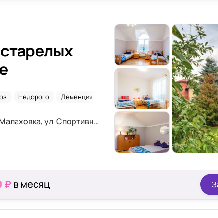
естарелых
е
оз
Недорого
Деменция
Онкология
Моск. обл., Люберецкий район, с. Малаховка, ул. Спортивная, д.8
0 ₽
в месяц
З