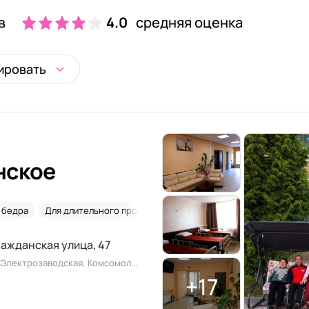
в
4.0
средняя оценка
ировать
нское
 бедра
Для длительного проживания
После инсульта
Альцге
ражданская улица, 47
Метро: Котельники, Жулебино, Выхино, Электрозаводская, Комсомольская
+17