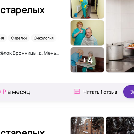
естарелых
ия
Сиделки
Онкология
Деменция
Московская обл., коттеджный посёлок Бронницы, д. Меньшово, дом 40
+4
0 ₽
в месяц
Читать
1 отзыв
З
естарелых