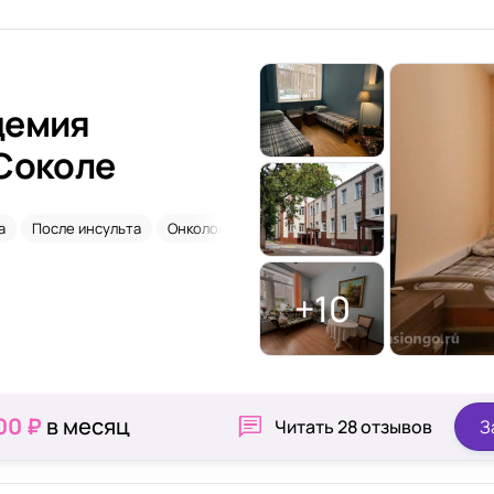
демия
 Соколе
а
После инсульта
Онкология
Паркинсон
+10
00 ₽
в месяц
Читать
28 отзывов
З