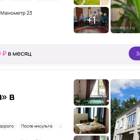
. Манометр 23
+1
0 ₽
в месяц
З
» в
дорого
После инсульта
Для длительного проживания