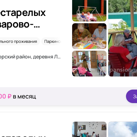
естарелых
арово-
льного проживания
Паркинсон
Деменция
Московская область, Солнечногорский район, деревня Ложки
00 ₽
в месяц
З