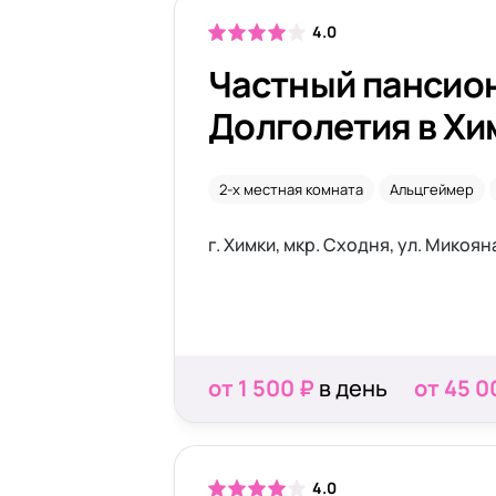
4.0
Частный пансио
Долголетия в Хи
2-х местная комната
Альцгеймер
г. Химки, мкр. Сходня, ул. Микояна,
от 1 500 ₽
в день
от 45 0
4.0