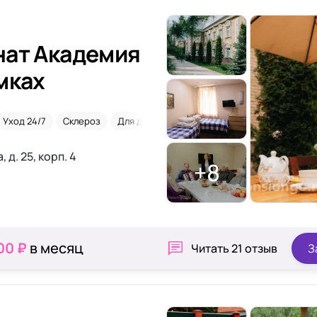
нат Академия
мках
Уход 24/7
Склероз
Для длительного проживания
 д. 25, корп. 4
+8
00 ₽
в месяц
Читать
21 отзыв
З