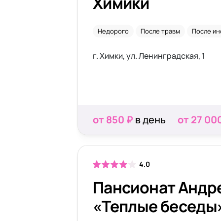
Химики
Недорого
После травм
После ин
г. Химки, ул. Ленинградская, 1
от 850 ₽
в день
от 27 00
4.0
Пансионат Андр
«Теплые беседы