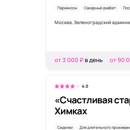
Паркинсон
Сахарный диабет
Пос
от 3 000 ₽
в день
от 90 
4.0
«Счастливая ста
Химках
Сиделки
Для длительного проживан