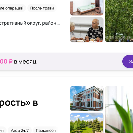
ле операций
После травм
Склероз
Москва, Зеленоградский административный округ, район Силино, ул. Гоголя
000 ₽
в месяц
З
рость» в
ия
Уход 24/7
Паркинсон
После инсульта