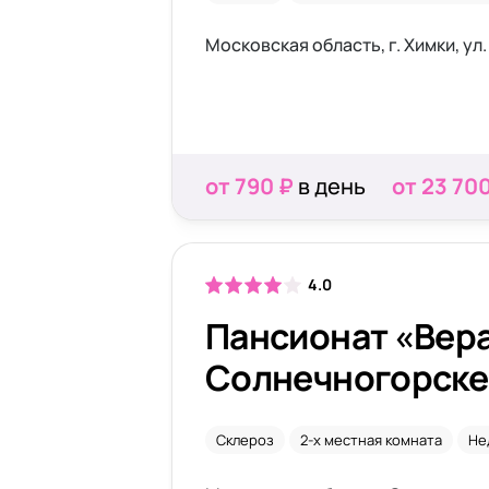
Московская область, г. Химки, ул
от 790 ₽
в день
от 23 70
4.0
Пансионат «Вера
Солнечногорске
Склероз
2-х местная комната
Не