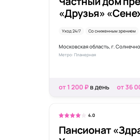
Частный дом пр
«Друзья» «Сене
Уход 24/7
Со сниженным зрением
Метро: Планерная
от 1 200 ₽
в день
от 36 0
4.0
Пансионат «Здр