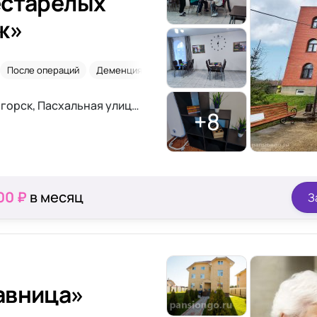
естарелых
ж»
После операций
Деменция
Временное размещение
Московская область, г. Солнечногорск, Пасхальная улица, 19
+8
00 ₽
в месяц
З
авница»