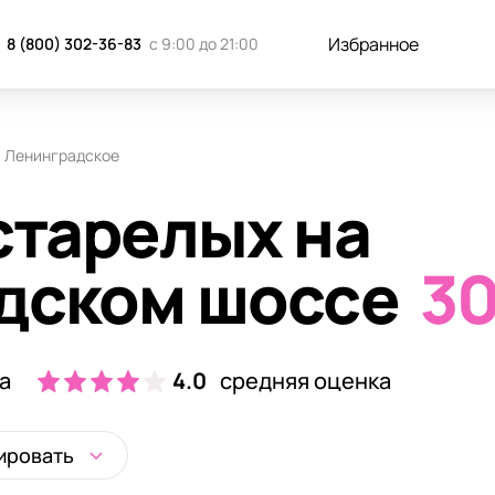
Избранное
8 (800) 302-36-83
с 9:00 до 21:00
Ленинградское
старелых на
дском шоссе
3
а
4.0
средняя оценка
ировать