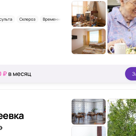
сульта
Склероз
Временное размещение
0 ₽
в месяц
З
еевка
»