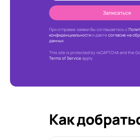
Записаться
При отправке заявки Вы соглашаетесь с
Полит
конфиденциальности
и даете
согласие на об
данных
This site is protected by reCAPTCHA and the G
Terms of Service
apply.
Как добрать