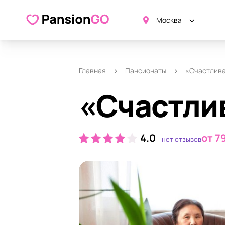
О пансионате
Удобства
Ка
Москва
Главная
Пансионаты
«Счастлива
«Счастлив
4.0
от 7
нет отзывов