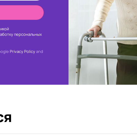
икой
работку персональных
oogle
Privacy Policy
and
ся