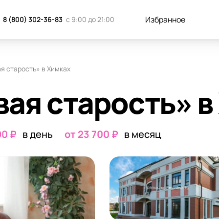
к добраться
Отзывы
Запись н
Избранное
8 (800) 302-36-83
с 9:00 до 21:00
я старость» в Химках
ая старость» в
90 ₽
в день
от 23 700 ₽
в месяц