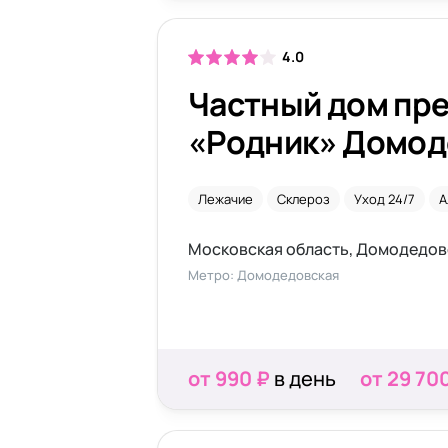
4.0
Частный дом пр
«Родник» Домод
Лежачие
Склероз
Уход 24/7
А
Московская область, Домодедово
Метро: Домодедовская
от 990 ₽
в день
от 29 70