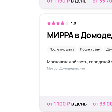
от 1 190 ₽
в день
от 35 7
4.0
МИРРА в Домоде
После инсульта
После травм
Де
Метро: Домодедовская
от 1 100 ₽
в день
от 33 0