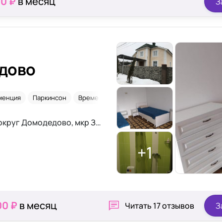
00 ₽
в месяц
З
дово
менция
Паркинсон
Временное размещение
Московская область, городской округ Домодедово, мкр Западный, Преображенская улица, д. 13
+1
00 ₽
в месяц
Читать
17 отзывов
З