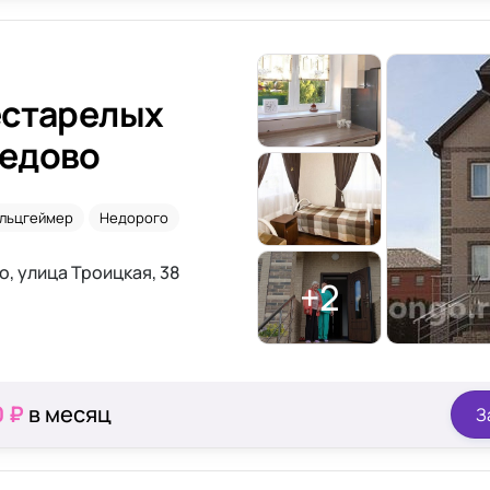
естарелых
едово
льцгеймер
Недорого
, улица Троицкая, 38
+2
0 ₽
в месяц
З