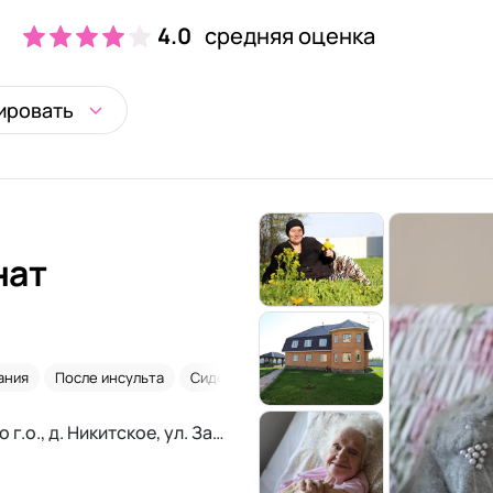
4.0
средняя оценка
ировать
нат
ания
После инсульта
Сиделки
Склероз
Московская область, Домодедово г.о., д. Никитское, ул. Заречная, 112