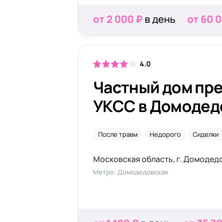
от 2 000 ₽
в день
от 60 
4.0
Частный дом пр
УКСС в Домодед
После травм
Недорого
Сиделки
Московская область, г. Домодедов
Метро: Домодедовская