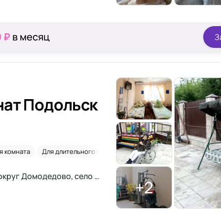
0 ₽
в месяц
З
нат Подольск
я комната
Для длительного проживания
После перелома шейки 
Московская область, городской округ Домодедово, село Константиново
+2