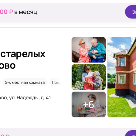
000 ₽
в месяц
З
естарелых
ово
2-х местная комната
После инсульта
о, ул. Надежды, д. 41
+6