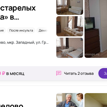
естарелых
а» в
дедово
ния
После инсульта
Деменция
Уход 24/7
Московская область, г. Домодедово, мкр. Западный, ул. Гренадерская, дом 1
0 ₽
в месяц
Читать
2 отзыва
З
дедово