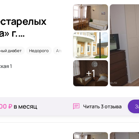
естарелых
» г.
ный диабет
Недорого
Альцгеймер
После операций
кая 1
+1
00 ₽
в месяц
Читать
3 отзыва
З