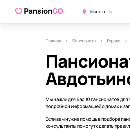
Москва
Главная
Пансионаты
Города
Пансиона
Авдотьин
Мы нашли для Вас 10 пансионатов для
подробной информацией о домах и зап
Если вам нужна помощь в подборе панс
консультанты помогут сделать прави