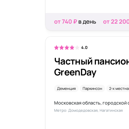
от 740 ₽
в день
от 22 20
4.0
Частный пансио
GreenDay
Деменция
Паркинсон
2-х местна
Метро: Домодедовская, Нагатинская