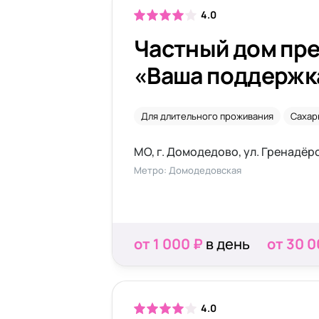
4.0
Частный дом пр
«Ваша поддержка
Домодедово
Для длительного проживания
Сахар
МО, г. Домодедово, ул. Гренадёрс
Метро: Домодедовская
от 1 000 ₽
в день
от 30 0
4.0