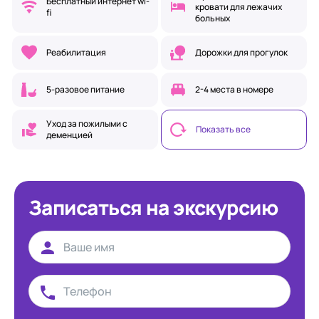
Бесплатный интернет wi-
кровати для лежачих
fi
больных
Реабилитация
Дорожки для прогулок
5-разовое питание
2-4 места в номере
Уход за пожилыми с
Показать все
деменцией
Записаться на экскурсию