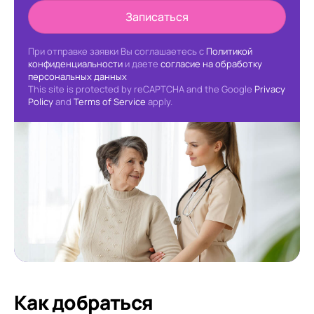
Записаться
При отправке заявки Вы соглашаетесь с
Политикой
конфиденциальности
и даете
согласие на обработку
персональных данных
This site is protected by reCAPTCHA and the Google
Privacy
Policy
and
Terms of Service
apply.
Как добраться