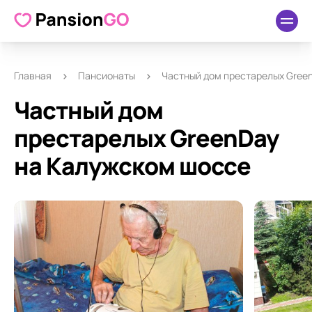
О пансионате
Удобства
Как добраться
Отзывы
Главная
Пансионаты
Частный дом престарелых Gree
Частный дом
престарелых GreenDay
на Калужском шоссе