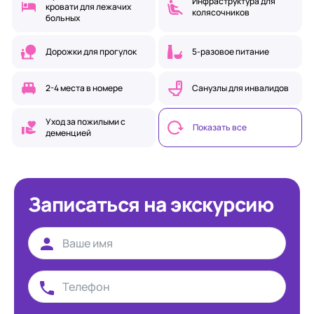
Инфраструктура для
кровати для лежачих
колясочников
больных
Дорожки для прогулок
5-разовое питание
2-4 места в номере
Санузлы для инвалидов
Уход за пожилыми с
Показать все
деменцией
Записаться на экскурсию