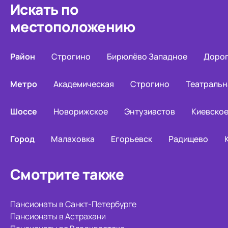
Искать по
местоположению
Район
Строгино
Бирюлёво Западное
Доро
Метро
Академическая
Строгино
Театральн
Шоссе
Новорижское
Энтузиастов
Киевско
Город
Малаховка
Егорьевск
Радищево
Смотрите также
Пансионаты в Санкт-Петербурге
Пансионаты в Астрахани