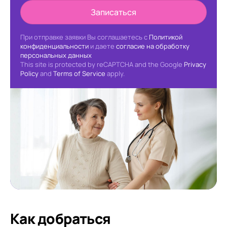
Записаться
При отправке заявки Вы соглашаетесь с
Политикой
конфиденциальности
и даете
согласие на обработку
персональных данных
This site is protected by reCAPTCHA and the Google
Privacy
Policy
and
Terms of Service
apply.
Как добраться