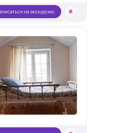
аписаться на экскурсию
ейки бедра