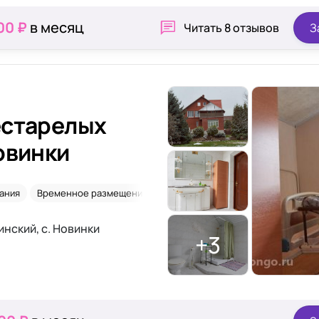
00 ₽
в месяц
Читать
8 отзывов
З
естарелых
овинки
ания
Временное размещение
Альцгеймер
После перелома ш
нский, с. Новинки
+3