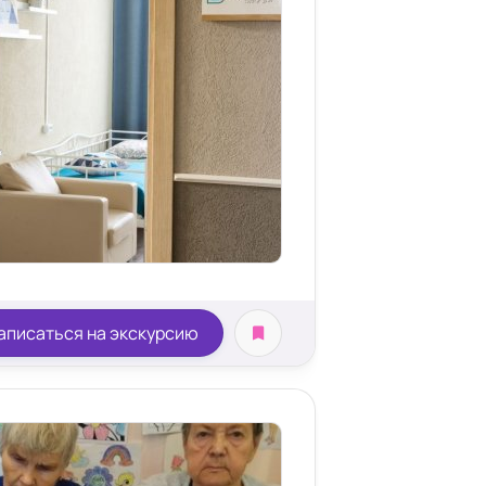
омната
аписаться на экскурсию