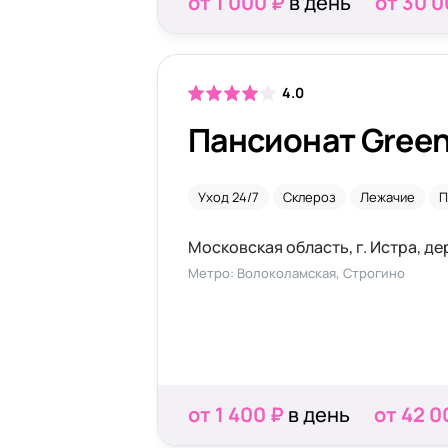
от 1 000 ₽
в день
от 30 0
4.0
Пансионат Gree
Уход 24/7
Склероз
Лежачие
П
Метро: Волоколамская, Строгино
от 1 400 ₽
в день
от 42 0