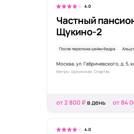
4.0
Частный пансион
Щукино-2
После перелома шейки бедра
Альцг
Москва, ул. Габричевского, д. 5, 
Метро: Щукинская, Спартак
от 2 800 ₽
в день
от 84 
4.0