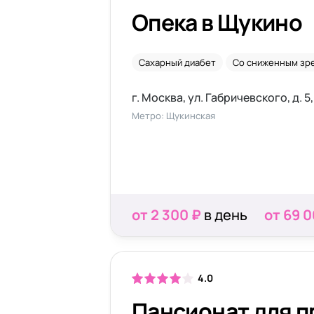
Опека в Щукино
Сахарный диабет
Со сниженным зр
г. Москва, ул. Габричевского, д. 5
Метро: Щукинская
от 2 300 ₽
в день
от 69 
4.0
Пансионат для п