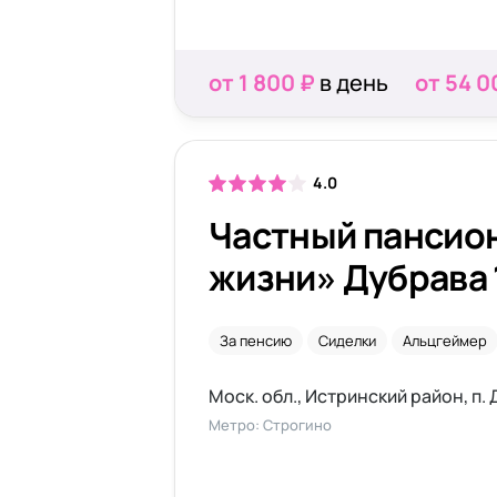
от 1 800 ₽
в день
от 54 0
4.0
Частный пансио
жизни» Дубрава 
За пенсию
Сиделки
Альцгеймер
Моск. обл., Истринский район, п. 
Метро: Строгино