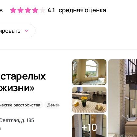
в
4.1
средняя оценка
ировать
естарелых
 жизни»
ческие расстройства
Деменция
2-х местная комната
Светлая, д. 185
+10
я