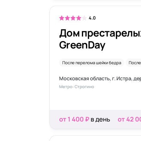
4.0
Дом престарелы
GreenDay
После перелома шейки бедра
После
Метро: Строгино
от 1 400 ₽
в день
от 42 0