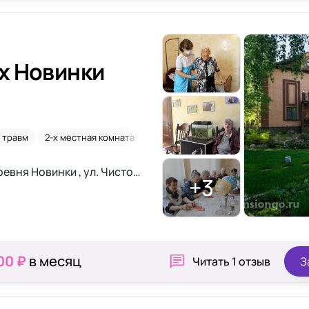
х Новинки
 травм
2-х местная комната
Альцгеймер
Для длительного пр
Московская область, г. Истра, деревня Новинки , ул. Чистопрудная, д. 151,
+3
00 ₽
в месяц
Читать
1 отзыв
З