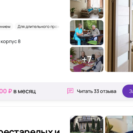
ением
Для длительного проживания
Деменция
2-х местная к
, корпус 8
+7
000 ₽
в месяц
Читать
33 отзыва
З
рестарелых и