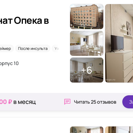
ат Опека в
еймер
После инсульта
Уход 24/7
Сиделки
корпус 10
+6
000 ₽
в месяц
Читать
25 отзывов
З