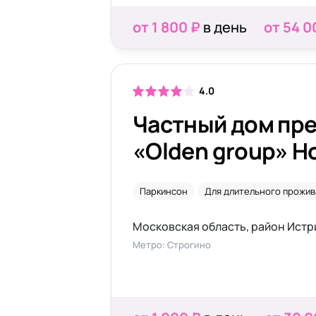
от 1 800 ₽
в день
от 54 0
4.0
Частный дом пр
«Olden group» Н
Паркинсон
Для длительного прожив
Московская область, район Истри
Метро: Строгино