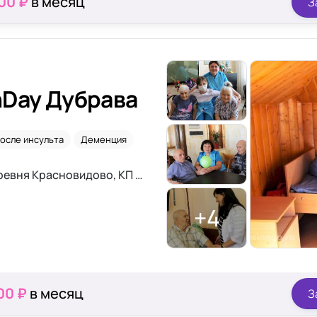
00 ₽
в месяц
З
nDay Дубрава
осле инсульта
Деменция
Московская область, г. Истра, деревня Красновидово, КП Дубрава
+4
00 ₽
в месяц
З