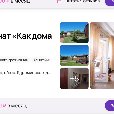
00 ₽
в месяц
Читать
9 отзывов
З
ат «Как дома
ьного проживания
Альцгеймер
Деменция
Московская обл., Истринский р-он, с/пос. Ядроминское, дер. Дуплево
+5
0 ₽
в месяц
З