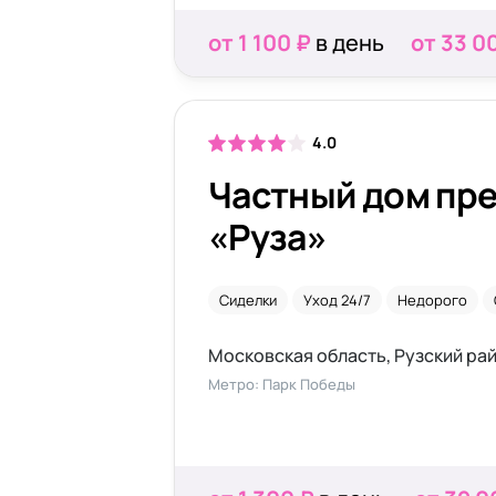
от 1 100 ₽
в день
от 33 0
4.0
Частный дом пр
«Руза»
Сиделки
Уход 24/7
Недорого
Метро: Парк Победы