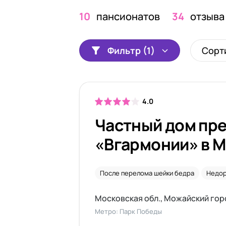
10
пансионатов
34
отзыва
Фильтр (1)
Сорт
4.0
Частный дом пр
«Вгармонии» в 
После перелома шейки бедра
Недо
Метро: Парк Победы