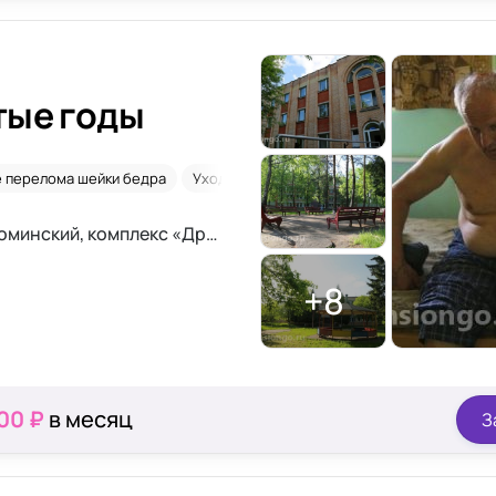
тые годы
 перелома шейки бедра
Уход 24/7
Сиделки
Московская область, р-н Наро-Фоминский, комплекс «Дружный», 68 км Киевского шоссе
+8
00 ₽
в месяц
З