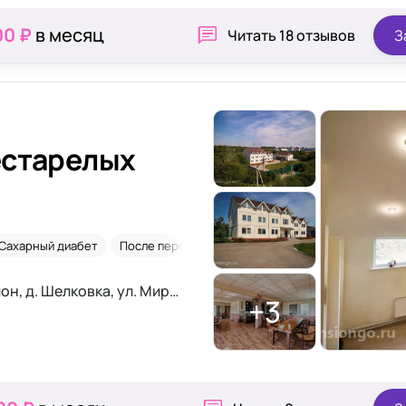
00 ₽
в месяц
Читать
18 отзывов
З
естарелых
Сахарный диабет
После перелома шейки бедра
Московская область, Рузский район, д. Шелковка, ул. Мира, д. 93
+3