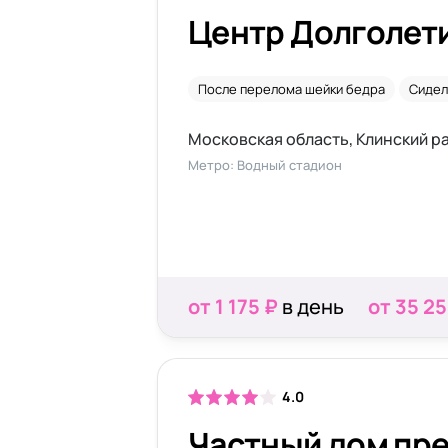
Центр Долголет
После перелома шейки бедра
Сидел
Московская область, Клинский рай
Метро: Водный стадион
от 1 175 ₽
в день
от 35 25
4.0
Частный дом пр