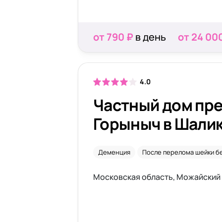
от 790 ₽
в день
от 24 00
4.0
Частный дом пр
Горыныч в Шали
Деменция
После перелома шейки б