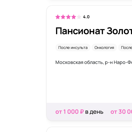
4.0
Пансионат Золо
После инсульта
Онкология
После
от 1 000 ₽
в день
от 30 0