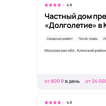
4.0
Частный дом пр
«Долголетие» в 
Сахарный диабет
После травм
Л
от 800 ₽
в день
от 24 00
4.0