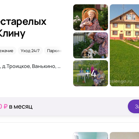
естарелых
Клину
ежачие
Уход 24/7
Паркинсон
Московская обл., Клинский район, д.Троицкое, Ванькино, д. 6
+4
0 ₽
в месяц
З