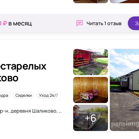
0 ₽
в месяц
Читать
1 отзыв
З
естарелых
ково
едра
Сиделки
Уход 24/7
Недорого
Московская область, Можайский р-н, деревня Шаликово, ул. Партизанская, д. 5.
+6