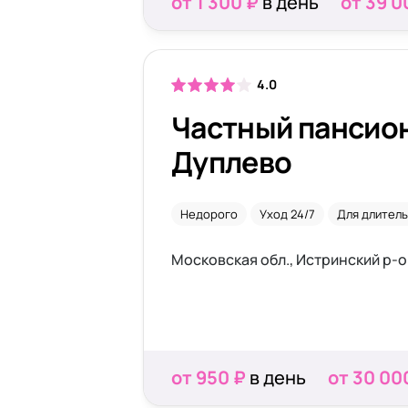
от 1 300 ₽
в день
от 39 0
4.0
Частный пансион
Дуплево
Недорого
Уход 24/7
Для длител
от 950 ₽
в день
от 30 00