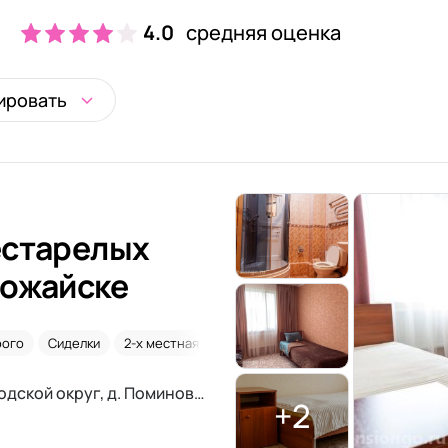
4.0
средняя оценка
ировать
естарелых
Можайске
рого
Сиделки
2-х местная комната
Сахарный диабет
Московская обл., Можайский городской округ, д. Поминово, д. 6
+2