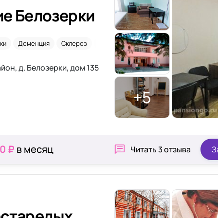
ие Белозерки
ки
Деменция
Склероз
Паркинсон
он, д. Белозерки, дом 135
+5
0 ₽
в месяц
Читать
3 отзыва
З
естарелых