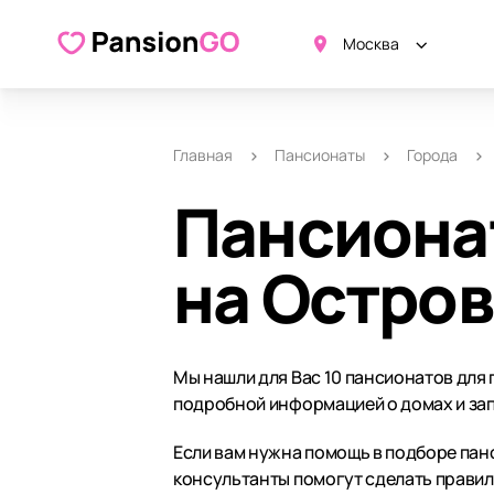
Москва
Главная
Пансионаты
Города
Пансиона
на Остро
Мы нашли для Вас 10 пансионатов для
подробной информацией о домах и зап
Если вам нужна помощь в подборе панс
консультанты помогут сделать прави