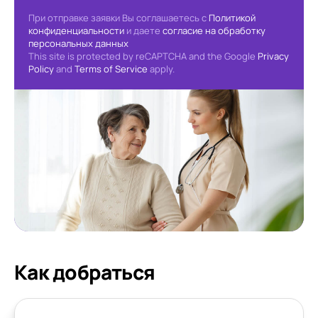
При отправке заявки Вы соглашаетесь с
Политикой
конфиденциальности
и даете
согласие на обработку
персональных данных
This site is protected by reCAPTCHA and the Google
Privacy
Policy
and
Terms of Service
apply.
Как добраться