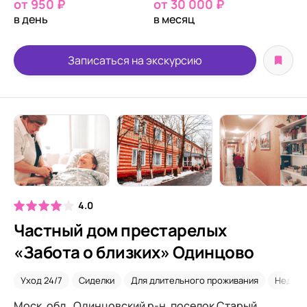
от 950 ₽
от 30 000 ₽
в день
в месяц
Записаться на экскурсию
4.0
Частный дом престарелых
«Забота о близких» Одинцово
Уход 24/7
Сиделки
Для длительного проживания
Недор
Моск. обл., Одинцовский р-н, поселок Старый