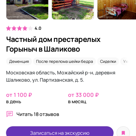
4.0
Частный дом престарелых
Горыныч в Шаликово
Деменция
После перелома шейки бедра
Сиделки
Уход 2
Московская область, Можайский р-н, деревня
Шаликово, ул. Партизанская, д. 5.
от 1 100 ₽
от 33 000 ₽
в день
в месяц
Читать
18 отзывов
Записаться на экскурсию