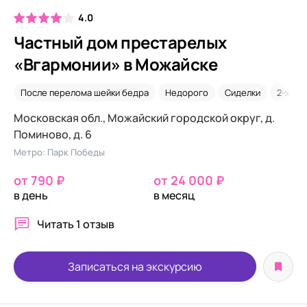
4.0
Частный дом престарелых
«Вгармонии» в Можайске
После перелома шейки бедра
Недорого
Сиделки
2-х ме
Московская обл., Можайский городской округ, д.
Поминово, д. 6
Метро: Парк Победы
от 790 ₽
от 24 000 ₽
в день
в месяц
Читать
1 отзыв
Записаться на экскурсию