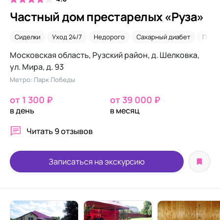
Частный дом престарелых «Руза»
Сиделки
Уход 24/7
Недорого
Сахарный диабет
После
Московская область, Рузский район, д. Шелковка,
ул. Мира, д. 93
Метро: Парк Победы
от 1 300 ₽
от 39 000 ₽
в день
в месяц
Читать
9 отзывов
Записаться на экскурсию