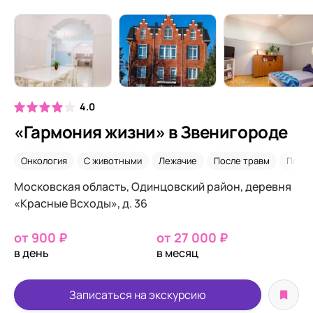
4.0
«Гармония жизни» в Звенигороде
Онкология
С животными
Лежачие
После травм
После
Московская область, Одинцовский район, деревня
«Красные Всходы», д. 36
от 900 ₽
от 27 000 ₽
в день
в месяц
Записаться на экскурсию