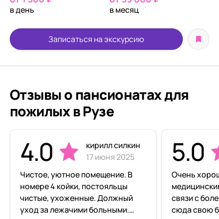
в день
в месяц
Записаться на экскурсию
Отзывы о пансионатах для
пожилых в Рузе
4.0
5.0
кирилл силкин
17 июня 2025
Чистое, уютное помещение. В
Очень хорош
номере 4 койки, постояльцы
медицинским
чистые, ухоженные. Должный
связи с бол
уход за лежачими больными.
сюда свою б