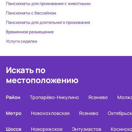
Пансионаты для проживания с животными
Пансионаты с бассейном
Пансионаты для длительного проживания
Временное размещение
Услуги сиделки
Искать по
местоположению
Район
Тропарёво-Никулино
Ясенево
Молжа
Метро
Новохохловская
Ясенево
Октябрьск
Шоссе
Новорижское
Энтузиастов
Косинск