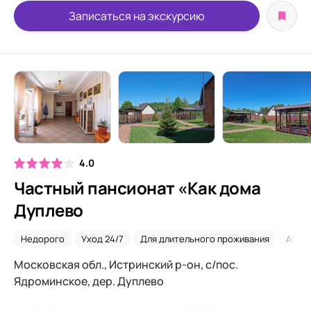
Записаться на экскурсию
4.0
Частный пансионат «Как дома
Дуплево
Недорого
Уход 24/7
Для длительного проживания
Альц
Московская обл., Истринский р-он, с/пос.
Ядроминское, дер. Дуплево