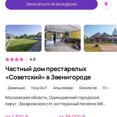
Записаться на экскурсию
4.0
Частный дом престарелых
«Советский» в Звенигороде
Деменция
Уход 24/7
Альцгеймер
Онкология
После и
Московская область, Одинцовский городской
округ, Захаровское с/п, коттеджный посёлок МК
КПСС, д. 63
от 1 300 ₽
от 39 000 ₽