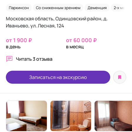
Паркинсон
Со сниженным зрением
Деменция
2-х местн
Московская область, Одинцовский район, д.
Иваньево, ул. Лесная, 124
от 1 900 ₽
от 60 000 ₽
в день
в месяц
Читать
3 отзыва
Записаться на экскурсию