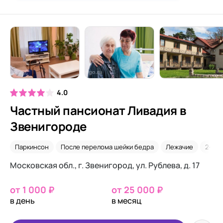
4.0
Частный пансионат Ливадия в
Звенигороде
Паркинсон
После перелома шейки бедра
Лежачие
2-х м
Московская обл., г. Звенигород, ул. Рублева, д. 17
от 1 000 ₽
от 25 000 ₽
в день
в месяц