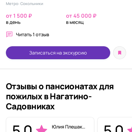
Метро: Сокольники
от 1 500 ₽
от 45 000 ₽
в день
в месяц
Читать
1 отзыв
Записаться на экскурсию
Отзывы о пансионатах для
пожилых в Нагатино-
Садовниках
5.0
5.0
Юлия Плешакова