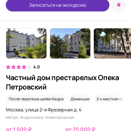
Записаться на экскурсию
4.0
Частный дом престарелых Опека
Петровский
После перелома шейки бедра
Деменция
2-х местная комна
Москва, улица 2-я Фрезерная д. 4
Метро: Андроновка, Нижегородская
от 1 500 ₽
от 75 000 ₽