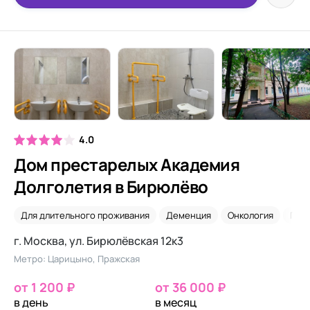
4.0
Дом престарелых Академия
Долголетия в Бирюлёво
Для длительного проживания
Деменция
Онкология
Псих
г. Москва, ул. Бирюлёвская 12к3
Метро: Царицыно, Пражская
от 1 200 ₽
от 36 000 ₽
в день
в месяц