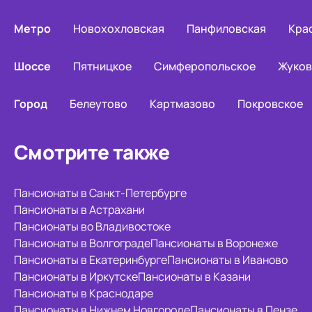
Метро
Новохохловская
Панфиловская
Кра
Шоссе
Пятницкое
Симферопольское
Жуков
Город
Белеутово
Картмазово
Покровское
Смотрите также
Пансионаты в Санкт-Петербурге
Пансионаты в Астрахани
Пансионаты во Владивостоке
Пансионаты в Волгограде
Пансионаты в Воронеже
Пансионаты в Екатеринбурге
Пансионаты в Иваново
Пансионаты в Иркутске
Пансионаты в Казани
Пансионаты в Краснодаре
Пансионаты в Нижнем Новгороде
Пансионаты в Пензе