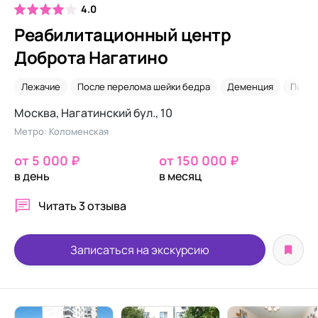
4.0
Реабилитационный центр
Доброта Нагатино
Лежачие
После перелома шейки бедра
Деменция
После
Москва, Нагатинский бул., 10
Метро: Коломенская
от 5 000 ₽
от 150 000 ₽
в день
в месяц
Читать
3 отзыва
Записаться на экскурсию