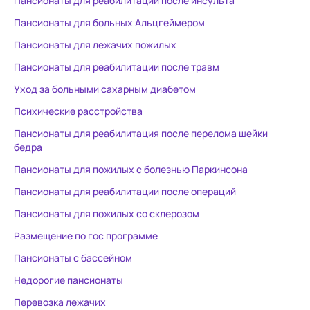
Пансионаты для реабилитации после инсульта
операции. Питание пятиразовое ,
гораздо спо
как и обещано, всё по
дома. Спаси
Пансионаты для больных Альцгеймером
домашнему , вкусно. Каждый
Михайловне
Пансионаты для лежачих пожилых
день с пациентами проводят
мед.сестре.
Пансионаты для реабилитации после травм
занятия. Палаты чистые и
оформления
светлые. Есть телевизор в
терпеливо о
Уход за больными сахарным диабетом
каждой комнате. Уход очень
раз не смот
Психические расстройства
хороший.
. Я думала 
Пансионаты для реабилитация после перелома шейки
благодаря е
бедра
Пансионаты для пожилых с болезнью Паркинсона
Пансионаты для реабилитации после операций
Пансионаты для пожилых со склерозом
Размещение по гос программе
Пансионаты с бассейном
Недорогие пансионаты
Перевозка лежачих