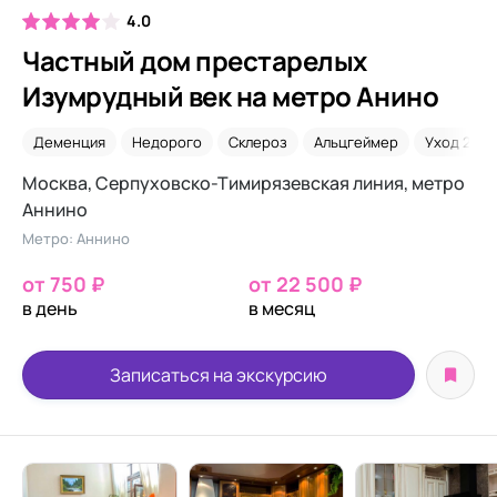
4.0
Частный дом престарелых
Изумрудный век на метро Анино
Деменция
Недорого
Склероз
Альцгеймер
Уход 24/7
Москва, Серпуховско-Тимирязевская линия, метро
Аннино
Метро: Аннино
от 750 ₽
от 22 500 ₽
в день
в месяц
Записаться на экскурсию