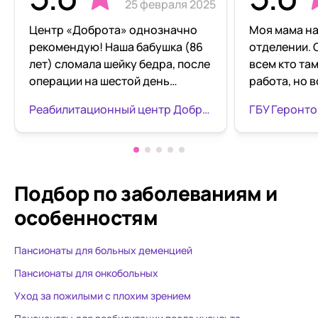
25 февраля 2025
Центр «Доброта» однозначно
Моя мама на
рекомендую! Наша бабушка (86
отделении. 
лет) сломала шейку бедра, после
всем кто та
операции на шестой день
работа, но 
перевезли её в центр на
вежливы,ул
Реабилитационный центр Доброта Нагатино
Нагатинском бульваре.
внимательн
Замечательный , отзывчивый
Наталья Вл
персонал. Все профессионалы
врач. Может
своего дела , к пожилым людям
своим пацие
относятся с терпением,
спокойствие
Подбор по заболеваниям
и
пониманием и добротой.
следущий де
особенностям
Бабушка осталась довольна
оформления 
таким внимательным
необходимое
Пансионаты для больных деменцией
отношением. За 21 день лечения
Спасибо де
научили ходить на ходунках
и мальчикам
Пансионаты для онкобольных
заново, и в целом подправили
тяжелый тру
Уход за пожилыми с плохим зрением
здоровье после такой серьёзной
ухожена,опр