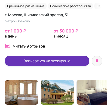
Временное размещение
Психические расстройства
Недор
г. Москва, Шипиловский проезд, 31
Метро: Орехово
от 1 000 ₽
от 30 000 ₽
в день
в месяц
Читать
9 отзывов
Записаться на экскурсию