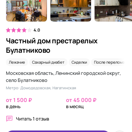
4.0
Частный дом престарелых
Булатниково
Лежачие
Сахарный диабет
Сиделки
После перелома ше
Московская область, Ленинский городской округ,
село Булатниково
Метро: Домодедовская, Нагатинская
от 1 500 ₽
от 45 000 ₽
в день
в месяц
Читать
1 отзыв