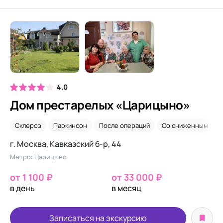
4.0
Дом престарелых «Царицыно»
Склероз
Паркинсон
После операций
Со сниженным зре
г. Москва, Кавказский б-р, 44
Метро: Царицыно
от 1 100 ₽
от 33 000 ₽
в день
в месяц
Записаться на экскурсию