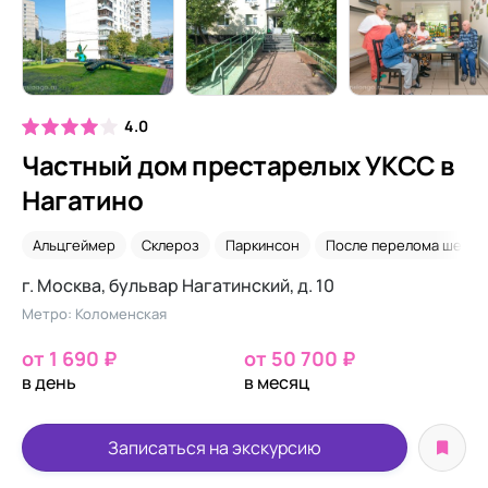
4.0
Частный дом престарелых УКСС в
Нагатино
Альцгеймер
Склероз
Паркинсон
После перелома шейки
г. Москва, бульвар Нагатинский, д. 10
Метро: Коломенская
от 1 690 ₽
от 50 700 ₽
в день
в месяц
Записаться на экскурсию