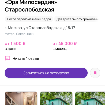
«Эра Милосердия»
Старослободская
После перелома шейки бедра
Для длительного проживания
г. Москва, ул.Старослободская, д.16/17
Метро: Сокольники
от 1 500 ₽
от 45 000 ₽
в день
в месяц
Читать
1 отзыв
Записаться на экскурсию