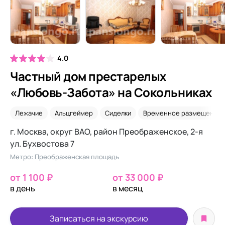
4.0
Частный дом престарелых
«Любовь-Забота» на Сокольниках
Лежачие
Альцгеймер
Сиделки
Временное размещение
г. Москва, округ ВАО, район Преображенское, 2-я
ул. Бухвостова 7
Метро: Преображенская площадь
от 1 100 ₽
от 33 000 ₽
в день
в месяц
Записаться на экскурсию