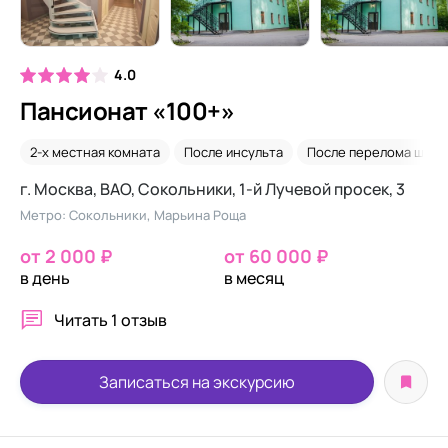
4.0
Пансионат «100+»
2-х местная комната
После инсульта
После перелома шейк
г. Москва, ВАО, Сокольники, 1-й Лучевой просек, 3
Метро: Сокольники, Марьина Роща
от 2 000 ₽
от 60 000 ₽
в день
в месяц
Читать
1 отзыв
Записаться на экскурсию