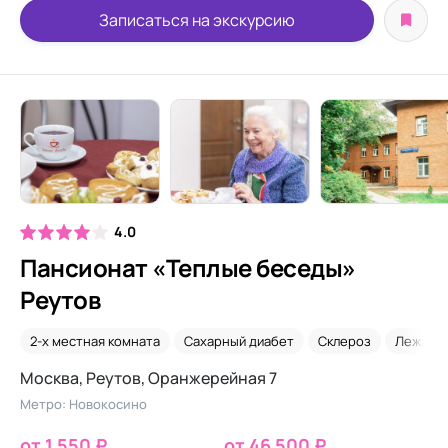
Записаться на экскурсию
4.0
Пансионат «Теплые беседы»
Реутов
2-х местная комната
Сахарный диабет
Склероз
Лежачи
Москва, Реутов, Оранжерейная 7
Метро: Новокосино
от 1 550 ₽
от 46 500 ₽