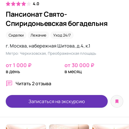
4.0
Пансионат Свято-
Спиридоньевская богадельня
Сиделки
Лежачие
Уход 24/7
г. Москва, набережная Шитова, д.4, к.1
Метро: Черкизовская, Преображенская площадь
от 1 000 ₽
от 30 000 ₽
в день
в месяц
Читать
2 отзыва
Записаться на экскурсию