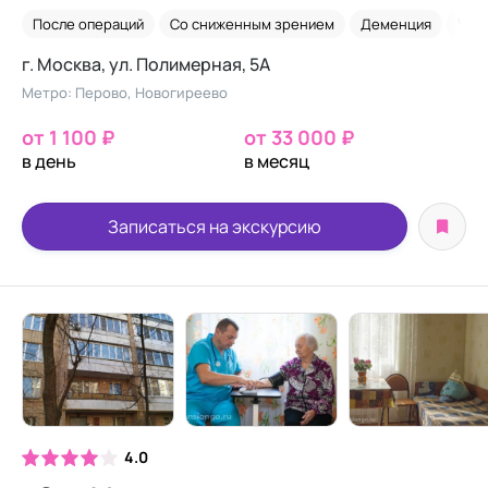
После операций
Со сниженным зрением
Деменция
Уход
г. Москва, ул. Полимерная, 5А
Метро: Перово, Новогиреево
от 1 100 ₽
от 33 000 ₽
в день
в месяц
Записаться на экскурсию
4.0