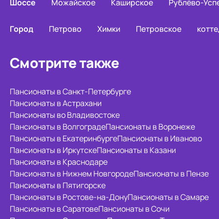
Шоссе
Можайское
Каширское
Рублёво-Усп
Город
Петрово
Химки
Петровское
котте
Смотрите также
Пансионаты в Санкт-Петербурге
Пансионаты в Астрахани
Пансионаты во Владивостоке
Пансионаты в Волгограде
Пансионаты в Воронеже
Пансионаты в Екатеринбурге
Пансионаты в Иваново
Пансионаты в Иркутске
Пансионаты в Казани
Пансионаты в Краснодаре
Пансионаты в Нижнем Новгороде
Пансионаты в Пензе
Пансионаты в Пятигорске
Пансионаты в Ростове-на-Дону
Пансионаты в Самаре
Пансионаты в Саратове
Пансионаты в Сочи