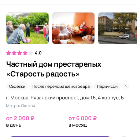
4.0
Частный дом престарелых
«Старость радость»
Сиделки
После перелома шейки бедра
Паркинсон
Уход 
г. Москва, Рязанский проспект, дом 16, 4 корпус, 6
Метро: Окская
от 2 000 ₽
от 6 000 ₽
в день
в месяц