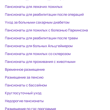
надо забирать, т.к. ее так
Пансионаты для лежачих пожилых
закормили снотворными , что
она перестала ходить. Итогом
Пансионаты для реабилитации после операций
пребывания в данном
Уход за больными сахарным диабетом
пансионате стал лекарственный
Пансионаты для пожилых с болезнью Паркинсона
делирий у мамы!(( Который
закончился инсультом . Есть мед
Пансионаты для реабилитации после травм
.заключение. Это не
Пансионаты для больных Альцгеймером
медицинское учреждение, а
Пансионаты для пожилых со склерозом
пансионат для пожилых людей!!
Зачем позиционировать
Пансионаты для проживания с животными
реабилитацию больных
Временное размещение
деменцией и Альцгеймером - не
Размещение за пенсию
объяснимо! Профильных
сотрудников в 20-м году не
Пансионаты с бассейном
было! Большие сомнения, что
Круглосуточный уход
появились.. Берегите своих
Недорогие пансионаты
близких!
Размещение по гос программе