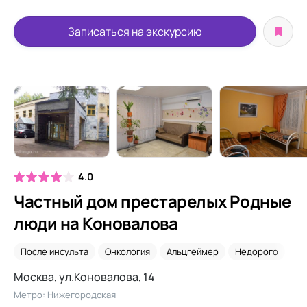
Записаться на экскурсию
4.0
Частный дом престарелых Родные
люди на Коновалова
После инсульта
Онкология
Альцгеймер
Недорого
Си
Москва, ул.Коновалова, 14
Метро: Нижегородская