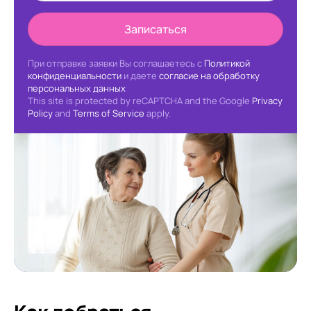
Записаться
При отправке заявки Вы соглашаетесь с
Политикой
конфиденциальности
и даете
согласие на обработку
персональных данных
This site is protected by reCAPTCHA and the Google
Privacy
Policy
and
Terms of Service
apply.