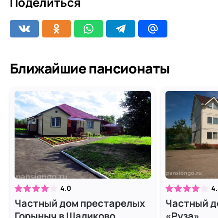
Поделиться
Ближайшие пансионаты
4.0
4
Частный дом престарелых
Частный д
Горыныч в Шаликово
«Руза»