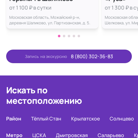
от 1 100 ₽ в сутки
от 1 300 ₽ в 
Московская область, Можайский р-н,
Московская облас
деревня Шаликово, ул. Партизанская, д. 5.
Шелковка, ул. Мир
8 (800) 302-36-83
Запись
на экскурсию
Искать по
местоположению
Район
Тёплый Стан
Крылатское
Солнцево
Метро
ЦСКА
Дмитровская
Саларьево
К