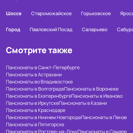
Шоссе
Староможайское
Горьковское
Ярос
Город
Павловский Посад
Саларьево
Сабур
Смотрите также
Пансионаты в Санкт-Петербурге
Пансионаты в Астрахани
Пансионаты во Владивостоке
Пансионаты в Волгограде
Пансионаты в Воронеже
Пансионаты в Екатеринбурге
Пансионаты в Иваново
Пансионаты в Иркутске
Пансионаты в Казани
Пансионаты в Краснодаре
Пансионаты в Нижнем Новгороде
Пансионаты в Пензе
Пансионаты в Пятигорске
Пансионаты в Ростове-на-Дону
Пансионаты в Самаре