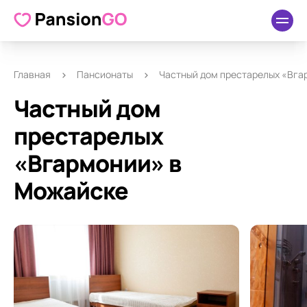
О пансионате
Удобства
Как добраться
Отзывы
Главная
Пансионаты
Частный дом престарелых «Вга
Частный дом
престарелых
«Вгармонии» в
Можайске