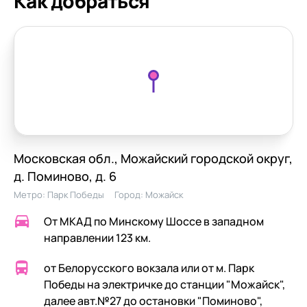
Как добраться
Московская обл., Можайский городской округ,
д. Поминово, д. 6
Метро:
Парк Победы
Город:
Можайск
От МКАД по Минскому Шоссе в западном
направлении 123 км.
от Белорусского вокзала или от м. Парк
Победы на электричке до станции "Можайск",
далее авт.№27 до остановки "Поминово",