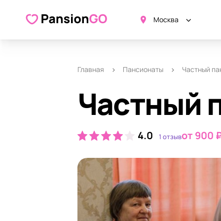
О пансионате
Удобства
Ка
Москва
Главная
Пансионаты
Частный па
Частный 
4.0
от 900 
1 отзыв