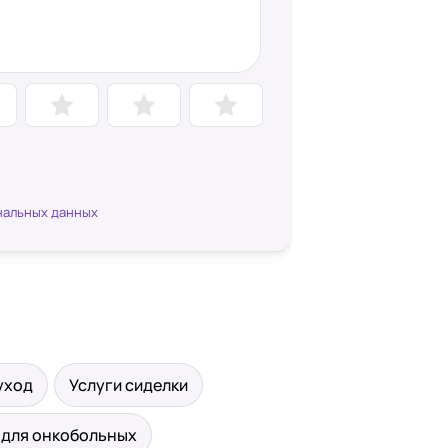
нальных данных
уход
Услуги сиделки
 для онкобольных