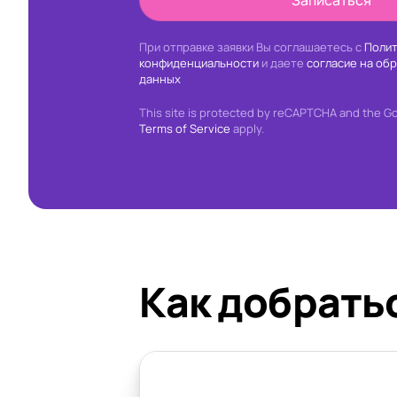
Записаться
При отправке заявки Вы соглашаетесь с
Полит
конфиденциальности
и даете
согласие на об
данных
This site is protected by reCAPTCHA and the G
Terms of Service
apply.
Как добрать