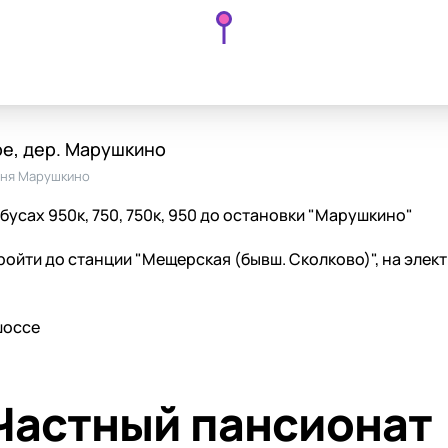
е, дер. Марушкино
ня Марушкино
бусах 950к, 750, 750к, 950 до остановки "Марушкино"
ройти до станции "Мещерская (бывш. Сколково)", на элек
шоссе
Частный пансионат