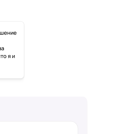
ошение
за
то я и