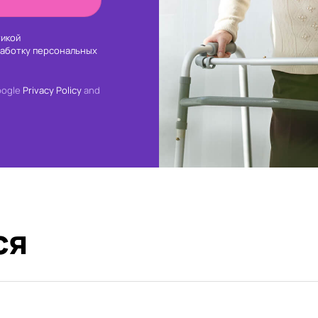
икой
работку персональных
oogle
Privacy Policy
and
ся