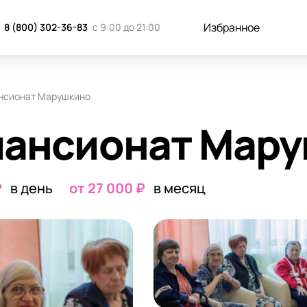
к добраться
Отзывы
Запись н
Избранное
8 (800) 302-36-83
с 9:00 до 21:00
нсионат Марушкино
пансионат Мар
₽
в день
от 27 000 ₽
в месяц