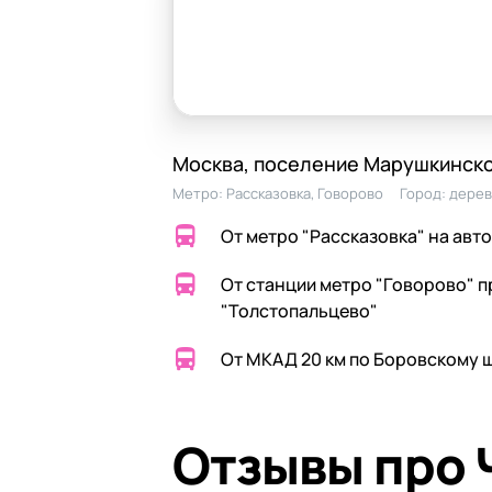
Москва, поселение Марушкинско
Метро:
Рассказовка
,
Говорово
Город:
дерев
От метро "Рассказовка" на авто
От станции метро "Говорово" п
"Толстопальцево"
От МКАД 20 км по Боровскому 
Отзывы про 