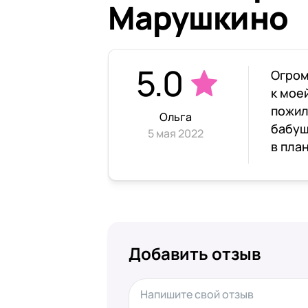
Марушкино
5.0
Огром
к мое
пожил
Ольга
бабуш
5 мая 2022
в пла
Добавить отзыв