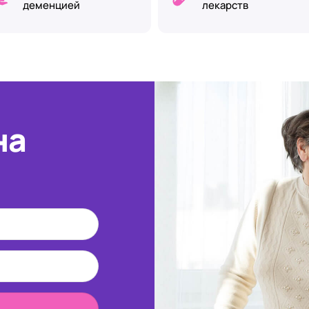
деменцией
лекарств
на