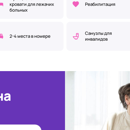
кровати для лежачих
Реабилитация
больных
Санузлы для
2-4 места в номере
инвалидов
на