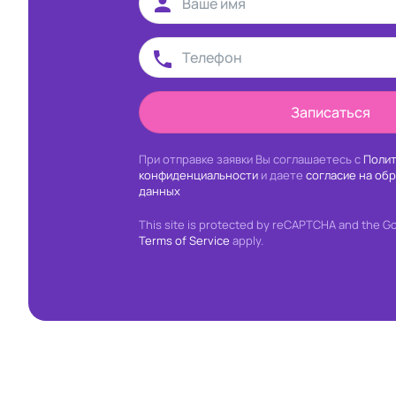
Записаться
При отправке заявки Вы соглашаетесь с
Полит
конфиденциальности
и даете
согласие на об
данных
This site is protected by reCAPTCHA and the G
Terms of Service
apply.