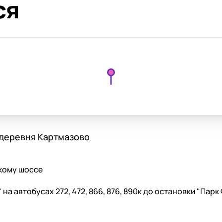
ся
 деревня Картмазово
скому шоссе
на автобусах 272, 472, 866, 876, 890к до остановки "Парк