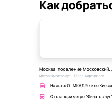
Как добрать
Москва, поселение Московский,
Метро:
Филатов луг
Город:
Картмазово
На авто: От МКАД 9 км по Киев
От станции метро "Филатов луг" 