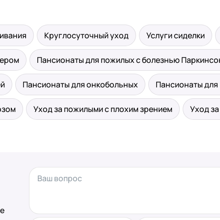
живания
Круглосуточный уход
Услуги сиделки
мером
Пансионаты для пожилых с болезнью Паркинсо
ей
Пансионаты для онкобольных
Пансионаты для 
озом
Уход за пожилыми с плохим зрением
Уход з
те