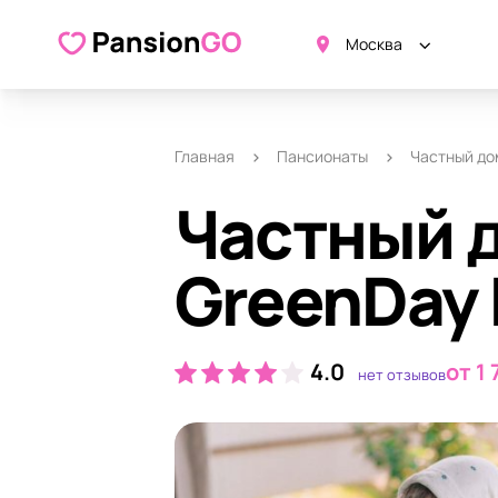
О пансионате
Удобства
Ка
Москва
Главная
Пансионаты
Частный до
Частный 
GreenDay
4.0
от 1
нет отзывов