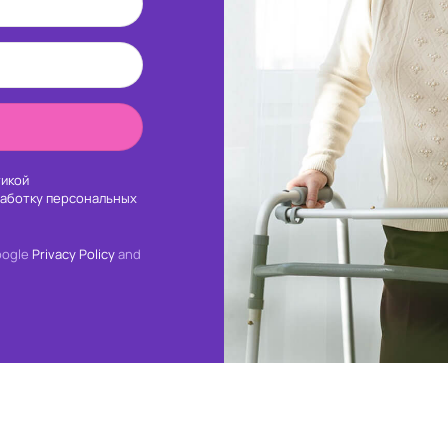
икой
работку персональных
oogle
Privacy Policy
and