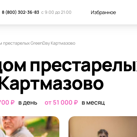
к добраться
Отзывы
Запись н
Избранное
8 (800) 302-36-83
с 9:00 до 21:00
м престарелых GreenDay Картмазово
дом престарелы
 Картмазово
 700 ₽
в день
от 51 000 ₽
в месяц