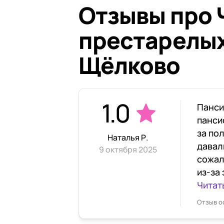
Отзывы про 
престарелых
Щёлково
1.0
Панси
панси
за по
Наталья Р.
давал
9 октября 2025
сожал
из-за 
Читат
Отзыв о