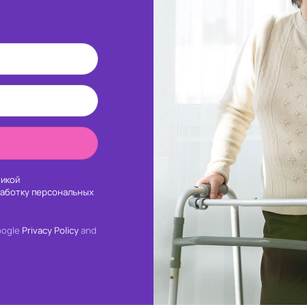
икой
работку персональных
oogle
Privacy Policy
and