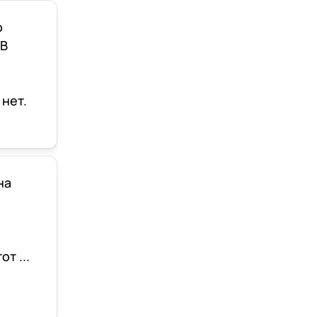
о
 В
 нет.
на
т ...