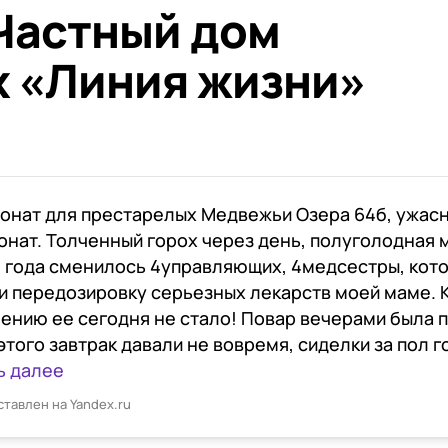
Частный дом
 «Линия жизни»
онат для престарелых Медвежьи Озера 64б, ужас
онат. Толченный горох через день, полуголодная 
л года сменилось 4управляющих, 4медсестры, кот
и передозировку серьезных лекарств моей маме. 
ению ее сегодня не стало! Повар вечерами была п
этого завтрак давали не вовремя, сиделки за пол год
ь далее
ставлен на Yandex.ru