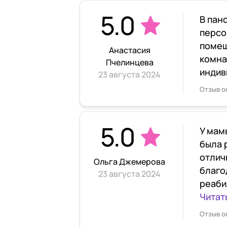
5.0
В пан
персо
помещ
Анастасия
комна
Пчелинцева
индив
23 августа 2024
Отзыв о
5.0
У мам
была 
отлич
Ольга Джемерова
благо
23 августа 2024
реаби
Читат
Отзыв о