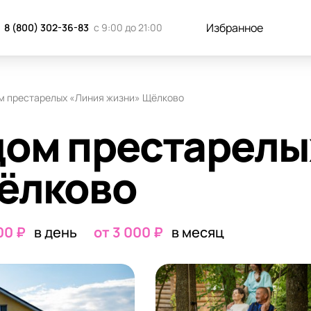
к добраться
Отзывы
Запись н
Избранное
8 (800) 302-36-83
с 9:00 до 21:00
м престарелых «Линия жизни» Щёлково
дом престарелы
ёлково
00 ₽
в день
от 3 000 ₽
в месяц