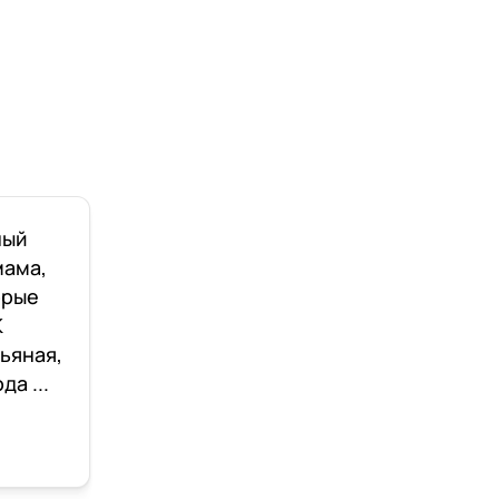
ный
мама,
орые
К
ьяная,
а ...