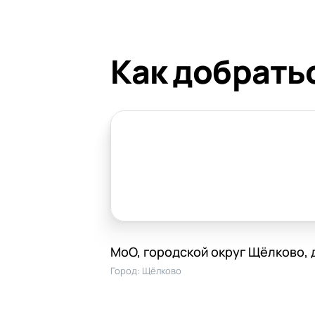
Как добрать
МоО, городской округ Щёлково, 
Город:
Щёлково