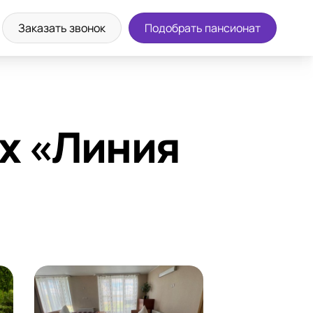
а экскурсию
8 (800) 302-36-83
Заказать звонок
Подобрать пансионат
х «Линия