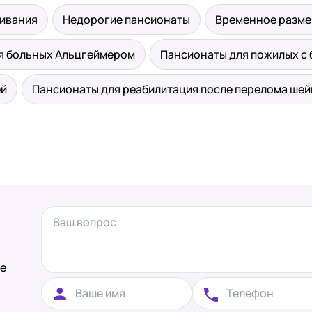
живания
Недорогие пансионаты
Временное разм
я больных Альцгеймером
Пансионаты для пожилых с
ей
Пансионаты для реабилитация после перелома шей
те