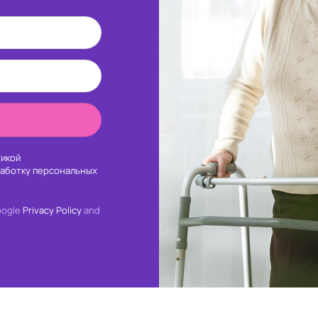
икой
работку персональных
oogle
Privacy Policy
and