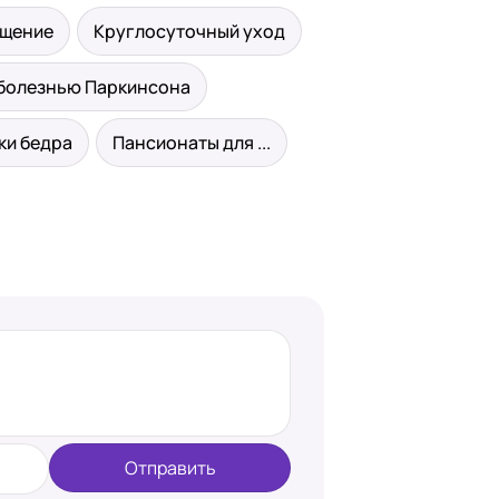
ещение
Круглосуточный уход
 болезнью Паркинсона
ки бедра
Пансионаты для ...
Отправить