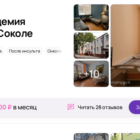
демия
 Соколе
а
После инсульта
Онкология
Паркинсон
+10
00 ₽
в месяц
Читать
28 отзывов
З