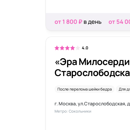
от 1 800 ₽
в день
от 54 0
4.0
«Эра Милосерди
Старослободска
После перелома шейки бедра
Для д
г. Москва, ул.Старослободская, д
Метро: Сокольники