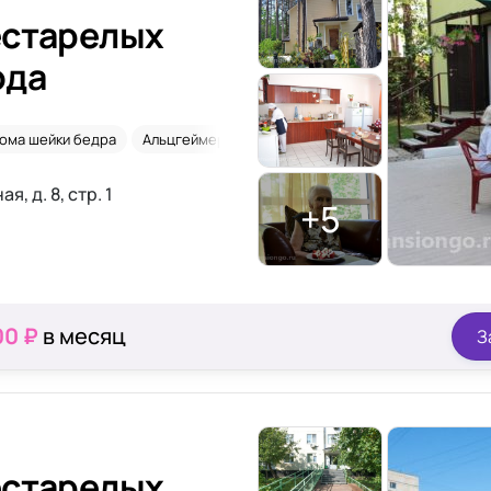
естарелых
ода
ома шейки бедра
Альцгеймер
Для длительного проживания
, д. 8, стр. 1
+5
00 ₽
в месяц
З
естарелых