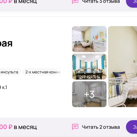
000 ₽
в месяц
Читать
3 отзыва
З
рая
 инсульта
2-х местная комната
Склероз
 к.1
+3
000 ₽
в месяц
Читать
2 отзыва
З