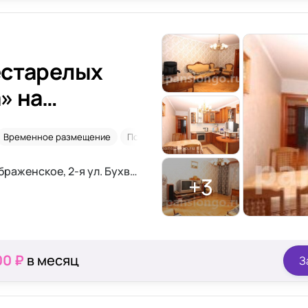
естарелых
» на
Временное размещение
После операций
г. Москва, округ ВАО, район Преображенское, 2-я ул. Бухвостова 7
+3
00 ₽
в месяц
З