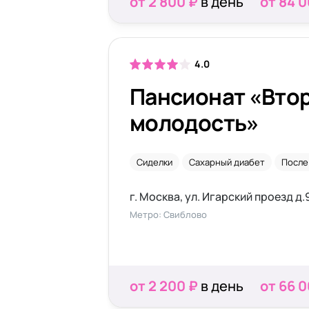
от 2 800 ₽
в день
от 84 
4.0
Пансионат «Вто
молодость»
Сиделки
Сахарный диабет
После
г. Москва, ул. Игарский проезд д.9
Метро: Свиблово
от 2 200 ₽
в день
от 66 