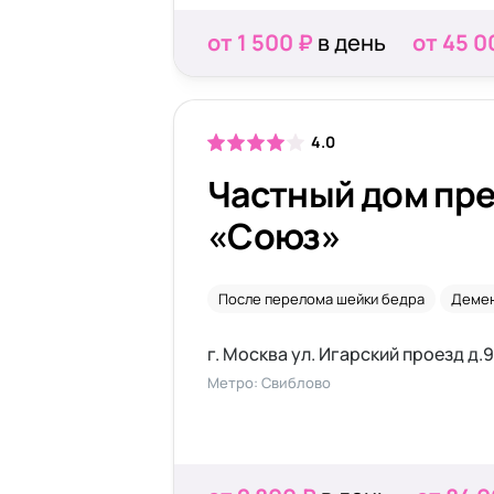
от 1 500 ₽
в день
от 45 0
4.0
Частный дом пр
«Союз»
После перелома шейки бедра
Деме
г. Москва ул. Игарский проезд д.9 
Метро: Свиблово