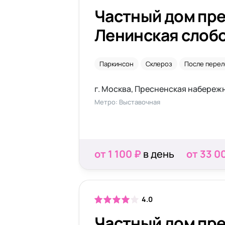
Частный дом пр
Ленинская слоб
Паркинсон
Склероз
После перел
г. Москва, Пресненская набережная
Метро: Выставочная
от 1 100 ₽
в день
от 33 0
4.0
Частный дом пр