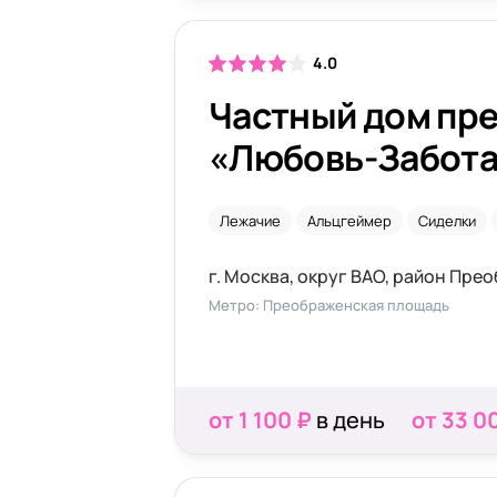
4.0
Частный дом пр
«Любовь-Забота
Сокольниках
Лежачие
Альцгеймер
Сиделки
Метро: Преображенская площадь
от 1 100 ₽
в день
от 33 0