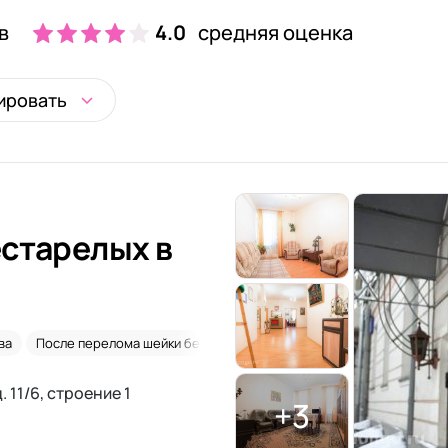
в
4.0
средняя оценка
ировать
старелых в
ва
После перелома шейки бедра
Лежачие
Сиделки
. 11/6, строение 1
+3