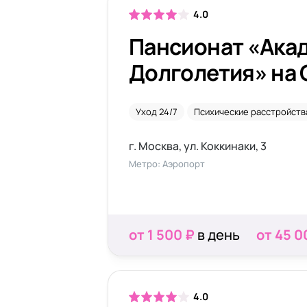
4.0
Пансионат «Ака
Долголетия» на
Уход 24/7
Психические расстройств
г. Москва, ул. Коккинаки, 3
Метро: Аэропорт
от 1 500 ₽
в день
от 45 0
4.0