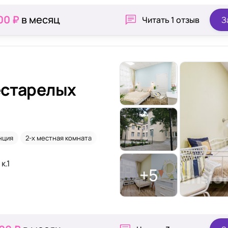
00 ₽
в месяц
Читать
1 отзыв
З
естарелых
нция
2-х местная комната
Онкология
Паркинсон
к.1
+5