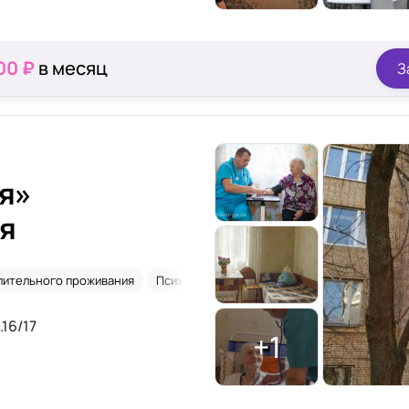
00 ₽
в месяц
З
я»
я
лительного проживания
Психические расстройства
Сиделки
.16/17
+1