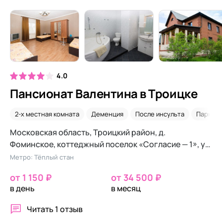
4.0
Пансионат Валентина в Троицке
2-х местная комната
Деменция
После инсульта
Паркин
Московская область, Троицкий район, д.
Фоминское, коттеджный поселок «Согласие — 1», ул.
Полевая, д.16
Метро: Тёплый стан
от 1 150 ₽
от 34 500 ₽
в день
в месяц
Читать
1 отзыв