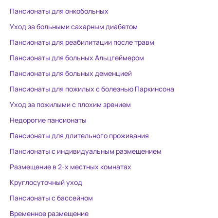
играет музыка. Ежедневный
Пансионаты для онкобольных
фотоотчёт в телеграмм.
Светлана Ильинична, спасибо
Уход за больными сахарным диабетом
Вам огромное, что заботитесь о
Пансионаты для реабилитации после травм
моём отце!!! Вы прекрасно всё
Пансионаты для больных Альцгеймером
организовываете, и видно, что
делаете это с душой! Спасибо
Пансионаты для больных деменцией
медсестре Насте, нянечкам,
Пансионаты для пожилых с болезнью Паркинсона
поварам, мастерам чистоты за
Уход за пожилыми с плохим зрением
Ваш труд!!! Процветания вашей
компании и всего самого
Недорогие пансионаты
наилучшего!!! ❤️❤️❤️
Пансионаты для длительного проживания
Пансионаты с индивидуальным размещением
Размещение в 2-х местных комнатах
Круглосуточный уход
Пансионаты с бассейном
Временное размещение