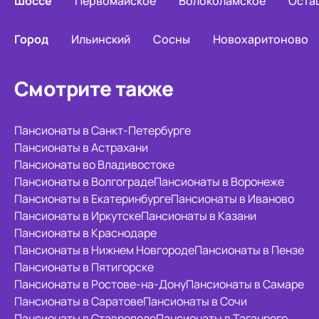
Шоссе
Первомайское
Волоколамское
Оста
Город
Ильинский
Сосны
Новохаритоново
Смотрите также
Пансионаты в Санкт-Петербурге
Пансионаты в Астрахани
Пансионаты во Владивостоке
Пансионаты в Волгограде
Пансионаты в Воронеже
Пансионаты в Екатеринбурге
Пансионаты в Иваново
Пансионаты в Иркутске
Пансионаты в Казани
Пансионаты в Краснодаре
Пансионаты в Нижнем Новгороде
Пансионаты в Пензе
Пансионаты в Пятигорске
Пансионаты в Ростове-на-Дону
Пансионаты в Самаре
Пансионаты в Саратове
Пансионаты в Сочи
Пансионаты в Ставрополе
Пансионаты в Таганроге