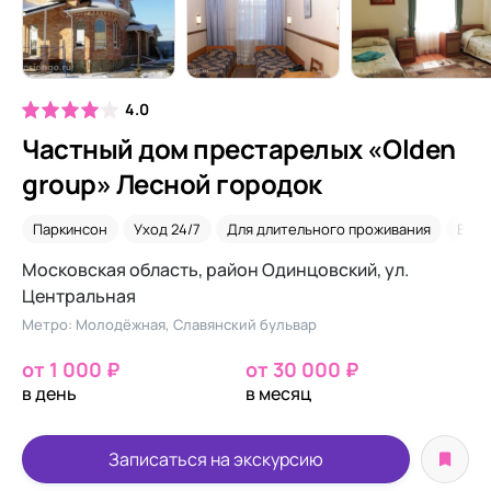
4.0
Частный дом престарелых «Olden
group» Лесной городок
Паркинсон
Уход 24/7
Для длительного проживания
Вре
Московская область, район Одинцовский, ул.
Центральная
Метро: Молодёжная, Славянский бульвар
от 1 000 ₽
от 30 000 ₽
в день
в месяц
Записаться на экскурсию