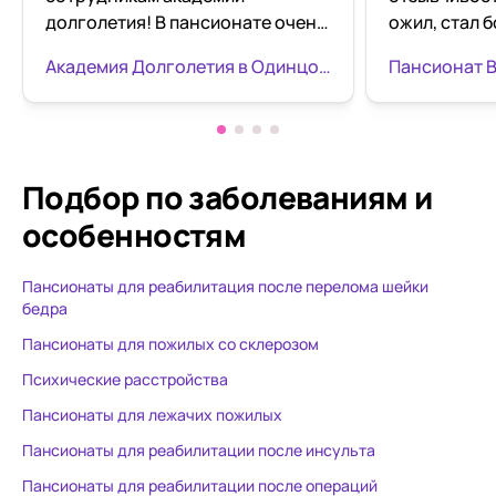
долголетия! В пансионате очень
ожил, стал 
хорошо заботятся о
разговорчив
Академия Долголетия в Одинцово
Пансионат В
проживающих, кормят
стараемся е
разнообразно, делают
можно чаще.
различные засолы, пекут, даже
всегда чист
есть собственные грядки.
Пансионат очень уютный и
Подбор по заболеваниям
и
чистый. Территория очень
особенностям
ухоженная, зелёная с цветами и
клумбами. Зашла с утра оплатить
Пансионаты для реабилитация после перелома шейки
за отца, все уже накормлены,
бедра
одеты, и гуляют во дворе,
играют вместе в домино.
Пансионаты для пожилых со склерозом
Атмосфера прекрасная. Все
Психические расстройства
проживающие в отличном
Пансионаты для лежачих пожилых
настроении, всегда чем-то
заняты, постоянно проходят
Пансионаты для реабилитации после инсульта
развивающие занятия, то и дело
Пансионаты для реабилитации после операций