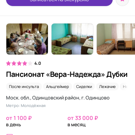
4.0
Пансионат «Вера-Надежда» Дубки
После инсульта
Альцгеймер
Сиделки
Лежачие
Недор
Моск. обл., Одинцовский район, г. Одинцово
Метро: Молодёжная
от 1 100 ₽
от 33 000 ₽
в день
в месяц