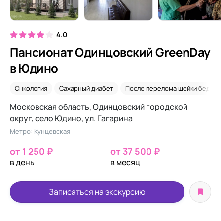
4.0
Пансионат Одинцовский GreenDay
в Юдино
Онкология
Сахарный диабет
После перелома шейки бедра
Московская область, Одинцовский городской
округ, село Юдино, ул. Гагарина
Метро: Кунцевская
от 1 250 ₽
от 37 500 ₽
в день
в месяц
Записаться на экскурсию