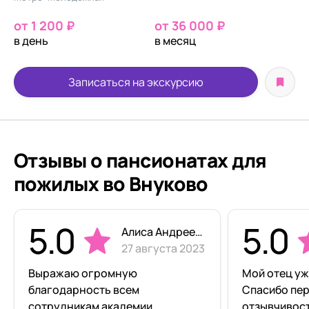
от 1 200 ₽
от 36 000 ₽
в день
в месяц
Записаться на экскурсию
Отзывы о пансионатах для
пожилых во Внуково
5.0
5.0
Алиса Андреева
27 августа 2023
Выражаю огромную
Мой отец уж
благодарность всем
Спасибо пер
сотрудникам академии
отзывчивост