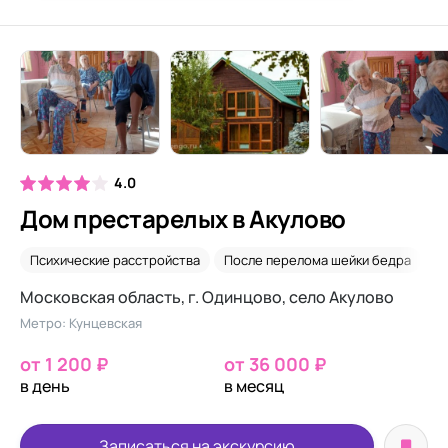
4.0
Дом престарелых в Акулово
Психические расстройства
После перелома шейки бедра
Д
Московская область, г. Одинцово, село Акулово
Метро: Кунцевская
от 1 200 ₽
от 36 000 ₽
в день
в месяц
Записаться на экскурсию