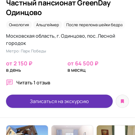
Частный пансионат GreenDay
Одинцово
Онкология
Альцгеймер
После перелома шейки бедра
Дл
Московская область, г. Одинцово, пос. Лесной
городок
Метро: Парк Победы
от 2 150 ₽
от 64 500 ₽
в день
в месяц
Читать
1 отзыв
Записаться на экскурсию