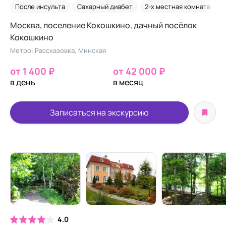
После инсульта
Сахарный диабет
2-х местная комната
Москва, поселение Кокошкино, дачный посёлок
Кокошкино
Метро: Рассказовка, Минская
от 1 400 ₽
от 42 000 ₽
в день
в месяц
Записаться на экскурсию
4.0