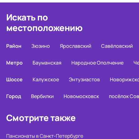
Искать по
местоположению
Район
Зюзино
Ярославский
Савёловский
Метро
Бауманская
Народное Ополчение
Ч
Шоссе
Калужское
Энтузиастов
Новорижск
Город
Вербилки
Новомосковск
посёлок Сов
Смотрите также
Пансионаты в Санкт-Петербурге