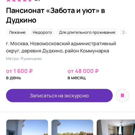
Пансионат «Забота и уют» в
Дудкино
Лежачие
Недорого
Для длительного проживания
2-х ме
г. Москва, Новомосковский административный
округ, деревня Дудкино, район Коммунарка
Метро: Румянцево
от 1 600 ₽
от 48 000 ₽
в день
в месяц
Записаться на экскурсию