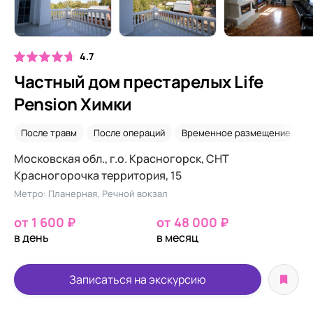
4.7
Частный дом престарелых Life
Pension Химки
После травм
После операций
Временное размещение
У
Московская обл., г.о. Красногорск, СНТ
Красногорочка территория, 15
Метро: Планерная, Речной вокзал
от 1 600 ₽
от 48 000 ₽
в день
в месяц
Записаться на экскурсию