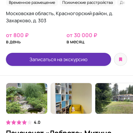
Временное размещение
Психические расстройства
Демен
Московская область, Красногорский район, д.
Захарково, д. 303
от 800 ₽
от 30 000 ₽
в день
в месяц
Записаться на экскурсию
4.0
Пансионат «Доброта» Митино