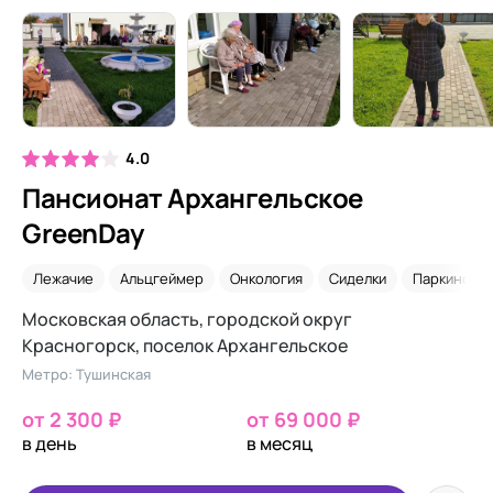
4.0
Пансионат Архангельское
GreenDay
Лежачие
Альцгеймер
Онкология
Сиделки
Паркинсон
Московская область, городской округ
Красногорск, поселок Архангельское
Метро: Тушинская
от 2 300 ₽
от 69 000 ₽
в день
в месяц