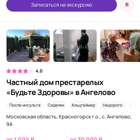
Записаться на экскурсию
4.0
Частный дом престарелых
«Будьте Здоровы» в Ангелово
После инсульта
Сиделки
Альцгеймер
Недорого
Саха
Московская область, Красногорск г.о., с. Ангелово,
9А
от 1 000 ₽
от 30 000 ₽