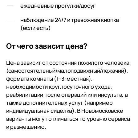
ежедневные прогулки/досуг
горке, над 
поразила д
наблюдение 24/7 и тревожная кнопка
атмосфера, 
(если есть)
местах мы, 
увидели. Ещ
Когда разм
От чего зависит цена?
Борисовича 
Доброта, то
Цена зависит от состояния пожилого человека
месяц. На с
(самостоятельный/малоподвижный/лежачий),
пошёл трети
формата комнаты (1–3-местная),
не хочет от
необходимости круглосуточного ухода,
реабилитации после операций или инсульта, а
также дополнительных услуг (например,
индивидуальная сиделка). В Новомосковске
варианты могут отличаться по уровню сервиса
и размещению.