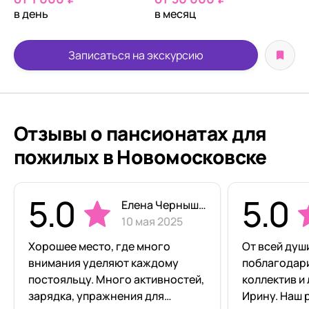
в день
в месяц
Записаться на экскурсию
Отзывы о пансионатах для
пожилых в Новомосковске
5.0
5.0
Елена Чернышова
10 мая 2025
Хорошее место, где много
От всей душ
внимания уделяют каждому
поблагодар
постояльцу. Много активностей,
коллектив и
зарядка, упражнения для
Ирину. Наш 