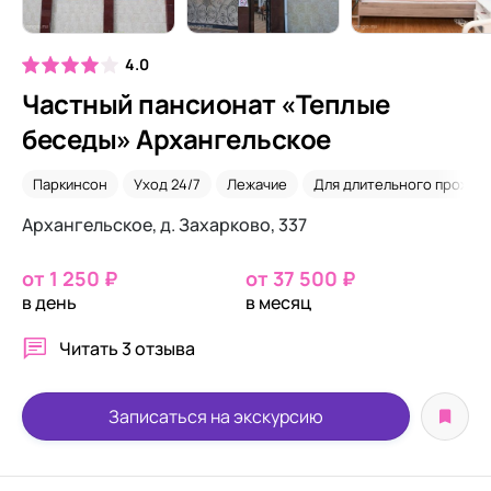
4.0
Частный пансионат «Теплые
беседы» Архангельское
Паркинсон
Уход 24/7
Лежачие
Для длительного прожив
Архангельское, д. Захарково, 337
от 1 250 ₽
от 37 500 ₽
в день
в месяц
Читать
3 отзыва
Записаться на экскурсию