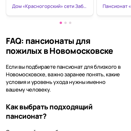
памяти, творческие занятия.
Анатолий Б
Дом «Красногорский» сети Забота и Уход
Пансионат 
Хорошая еда, внутри чисто,
настоящий м
красиво. За обедом хором поют
пансионате 
песни) каждый день персонал
Он очень до
присылает небольшой фото и
что пансион
видео отчёт. Моя бабушка очень
хвойном лес
FAQ: пансионаты для
довольна
совершать п
пожилых в Новомосковске
воздухе. Он
добротным 
питанием. М
Если вы подбираете пансионат для близкого в
было сказан
Новомосковске, важно заранее понять, какие
обслуживаю
условия и уровень ухода нужны именно
на вопрос: «
вашему человеку.
тебя какие-
пожелания?
Как выбрать подходящий
лаконичный 
хорошо!» Ко
пансионат?
по прибыти
Ирина узнал