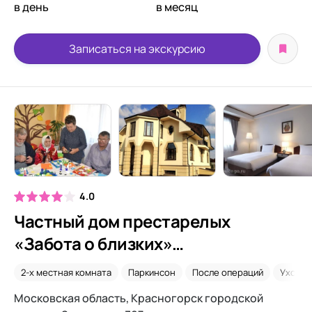
в день
в месяц
Записаться на экскурсию
4.0
Частный дом престарелых
«Забота о близких»
Архангельское-1
2-х местная комната
Паркинсон
После операций
Уход 2
Московская область, Красногорск городской