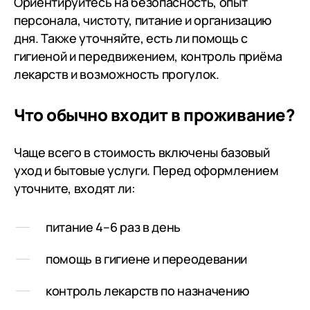
Ориентируйтесь на безопасность, опыт
Борисович п
персонала, чистоту, питание и организацию
песни испол
дня. Также уточняйте, есть ли помощь с
Кремлёвском
гигиеной и передвижением, контроль приёма
концертах в
лекарств и возможность прогулок.
народные ко
сей день), 
организоват
Что обычно входит в проживание?
остальных 
литературн
Чаще всего в стоимость включены базовый
вечер. Спус
уход и бытовые услуги. Перед оформлением
эта её идея
уточните, входят ли:
воплощена в
Борисович б
объехали зн
питание 4–6 раз в день
количество 
помощь в гигиене и переодевании
пожилых, но
этом, так ка
контроль лекарств по назначению
замечатель
расположени