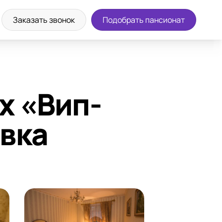
а экскурсию
8 (800) 302-36-83
Заказать звонок
Подобрать пансионат
х «Вип-
вка