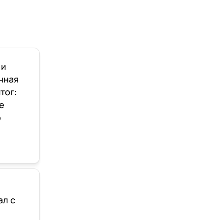
 и
чная
тог:
е
о
ал с