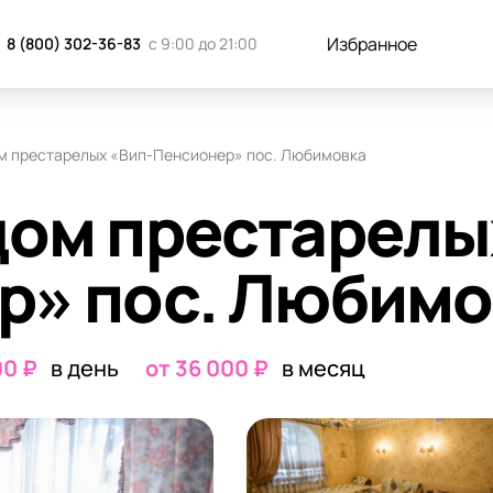
к добраться
Отзывы
Запись н
Избранное
8 (800) 302-36-83
с 9:00 до 21:00
м престарелых «Вип-Пенсионер» пос. Любимовка
дом престарелы
р» пос. Любимо
00 ₽
в день
от 36 000 ₽
в месяц