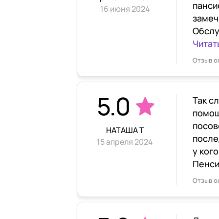
панси
16 июня 2024
замеч
Обслу
Читат
Отзыв о
5.0
Так с
помощ
посов
НАТАША Т
после
15 апреля 2024
у ког
Пенси
Отзыв о