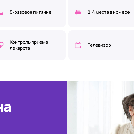
5-разовое питание
2-4 места в номере
Контроль приема
Телевизор
лекарств
на