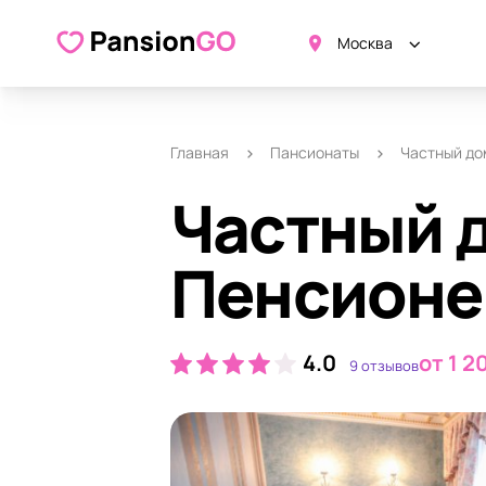
О пансионате
Удобства
Ка
Москва
Главная
Пансионаты
Частный до
Частный 
Пенсионе
4.0
от 1 2
9 отзывов