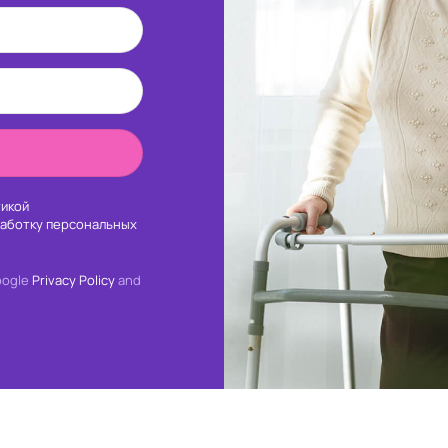
икой
работку персональных
oogle
Privacy Policy
and