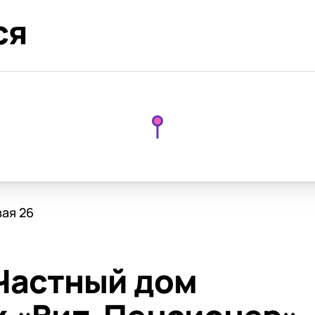
ся
вая 26
Частный дом