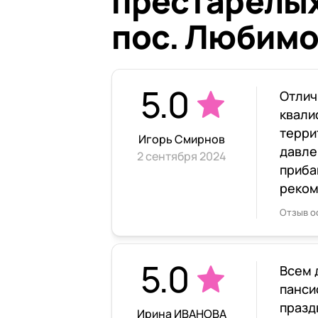
престарелы
пос. Любимо
5.0
Отлич
квали
терри
Игорь Смирнов
давле
2 сентября 2024
приба
реком
Отзыв о
5.0
Всем 
панси
празд
Ирина ИВАНОВА