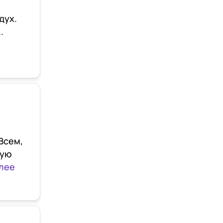
дух.
.
Всем,
тую
алее