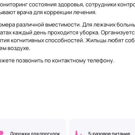
мониторинг состояния здоровья, сотрудники конт
ывают врача для коррекции лечения.
омера различной вместимости. Для лежачих больн
атах каждый день проходится уборка. Организуетс
ития когнитивных способностей. Жильцы любят соби
ем воздухе.
ожете позвонить по контактному телефону.
Дорожки для прогулок
5-разовое питание