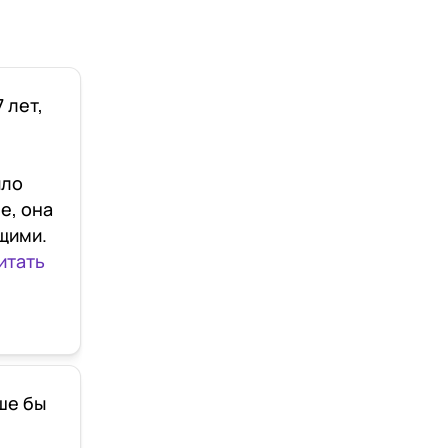
 лет,
пло
е, она
щими.
итать
ше бы