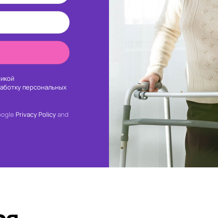
икой
работку персональных
oogle
Privacy Policy
and