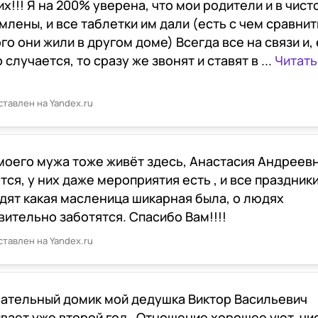
х!!! Я на 200% уверена, что мои родители и в чисто
лены, и все таблетки им дали (есть с чем сравнить,
ого они жили в другом доме) Всегда все на связи и,
 случается, то сразу же звонят и ставят в ...
Читать
ставлен на Yandex.ru
моего мужа тоже живёт здесь, Анастасия Андреевн
тся, у них даже мероприятия есть , и все праздник
дят какая масленица шикарная была, о людях
вительно заботятся. Спасибо Вам!!!!
ставлен на Yandex.ru
ательный домик мой дедушка Виктор Васильевич
вает уже второй год . Отношение хорошее уют, чи