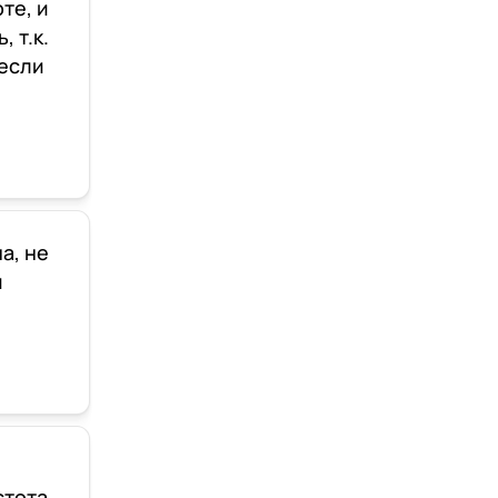
те, и
 т.к.
 если
а, не
и
стота,