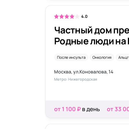
4.0
Частный дом пр
Родные люди на
После инсульта
Онкология
Альц
Москва, ул.Коновалова, 14
Метро: Нижегородская
от 1 100 ₽
в день
от 33 0