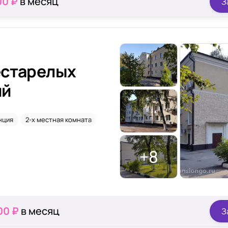
00 ₽
в месяц
З
естарелых
ий
нция
2-х местная комната
По гос программе
Сиделки
+8
00 ₽
в месяц
З