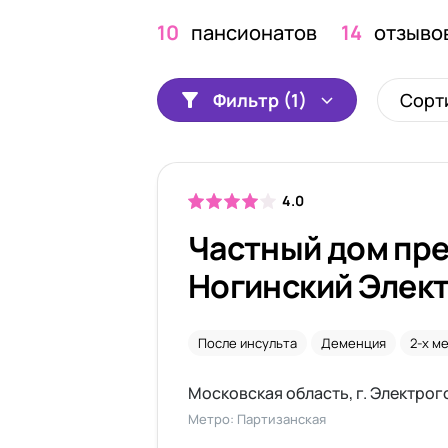
10
пансионатов
14
отзыво
Фильтр (1)
Сорт
4.0
Частный дом пр
Ногинский Элек
отделение
После инсульта
Деменция
2-х м
Московская область, г. Электрого
Метро: Партизанская