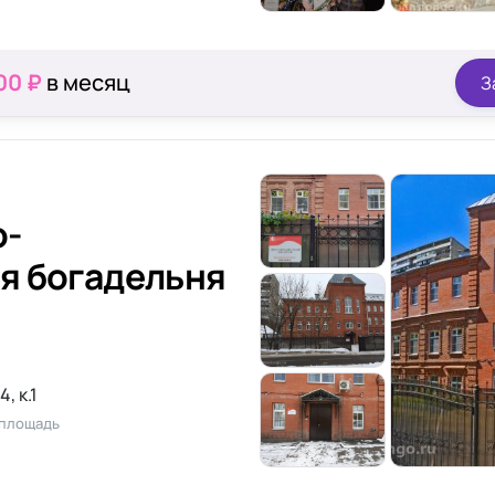
00 ₽
в месяц
З
о-
я богадельня
, к.1
 площадь