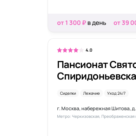
от 1 300 ₽
в день
от 39 0
4.0
Пансионат Свят
Спиридоньевска
Сиделки
Лежачие
Уход 24/7
г. Москва, набережная Шитова, д.4
Метро: Черкизовская, Преображенская