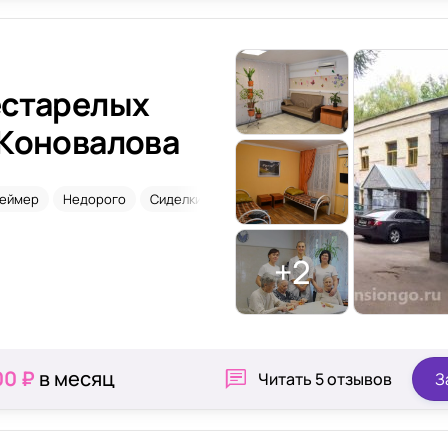
естарелых
 Коновалова
геймер
Недорого
Сиделки
+2
00 ₽
в месяц
Читать
5 отзывов
З