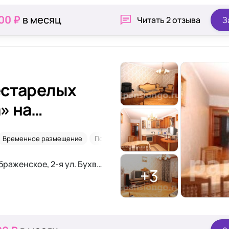
00 ₽
в месяц
Читать
2 отзыва
З
естарелых
» на
Временное размещение
После операций
г. Москва, округ ВАО, район Преображенское, 2-я ул. Бухвостова 7
+3