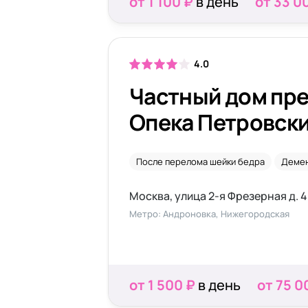
от 1 100 ₽
в день
от 33 0
4.0
Частный дом пр
Опека Петровск
После перелома шейки бедра
Деме
Москва, улица 2-я Фрезерная д. 4
Метро: Андроновка, Нижегородская
от 1 500 ₽
в день
от 75 0