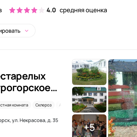
в
4.0
средняя оценка
ировать
естарелых
трогорское
естная комната
Склероз
Альцгеймер
рск, ул. Некрасова, д. 35
+5