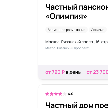
Частный пансио
«Олимпия»
Временное размещение
Лежачие
Москва, Рязанский просп., 16, стр.
Метро: Рязанский проспект
от 790 ₽
в день
от 23 70
4.0
Частный дом пр