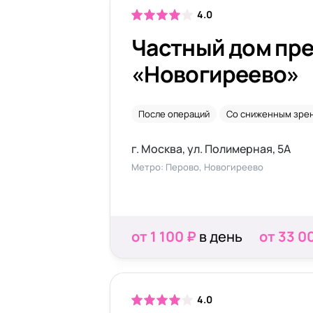
4.0
Частный дом пр
«Новогиреево»
После операций
Со сниженным зре
г. Москва, ул. Полимерная, 5А
Метро: Перово, Новогиреево
от 1 100 ₽
в день
от 33 0
4.0