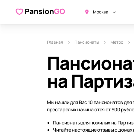
Москва
Главная
Пансионаты
Метро
Пансиона
на Парти
Мы нашли для Вас 10 пансионатов для
престарелых начинаются от 900 рубле
Пансионаты для пожилых на Партиза
Читайте настоящие отзывы о домах 