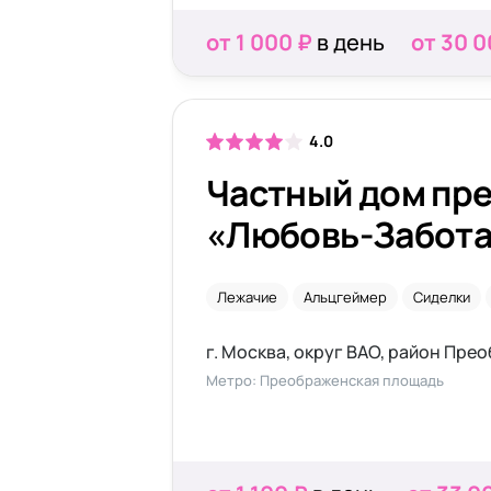
от 1 000 ₽
в день
от 30 0
4.0
Частный дом пр
«Любовь-Забота
Сокольниках
Лежачие
Альцгеймер
Сиделки
Метро: Преображенская площадь