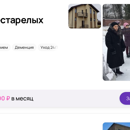
естарелых
нием
Деменция
Уход 24/7
Временное размещение
00 ₽
в месяц
З