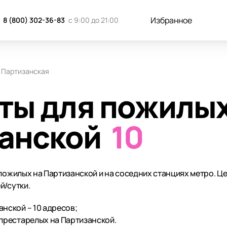
Избранное
8 (800) 302-36-83
с 9:00 до 21:00
Партизанская
ты для пожилы
занской
10
 пожилых на Партизанской и на соседних станциях метро. Ц
й/сутки.
нской – 10 адресов;
престарелых на Партизанской.