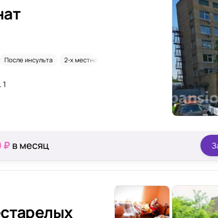
нат
После инсульта
2-х местная комната
Склероз
 1
0 ₽
в месяц
З
естарелых