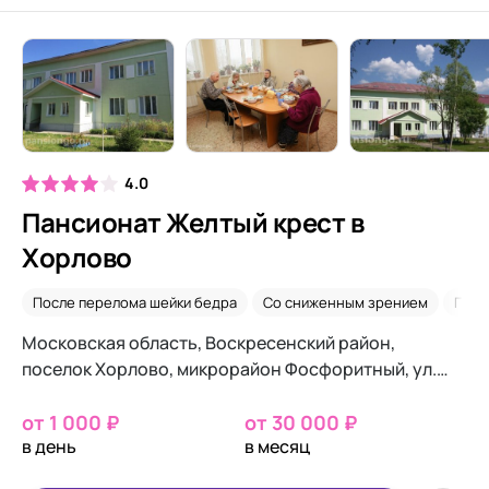
4.0
Пансионат Желтый крест в
Хорлово
После перелома шейки бедра
Со сниженным зрением
Посл
Московская область, Воскресенский район,
поселок Хорлово, микрорайон Фосфоритный, ул.
Зайцева, д.6
от 1 000 ₽
от 30 000 ₽
в день
в месяц