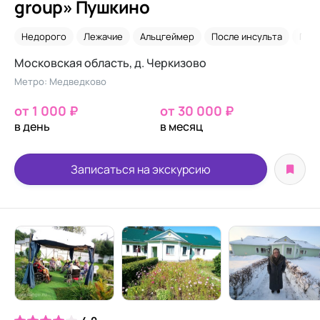
group» Пушкино
Недорого
Лежачие
Альцгеймер
После инсульта
Пар
Московская область, д. Черкизово
Метро: Медведково
от 1 000 ₽
от 30 000 ₽
в день
в месяц
Записаться на экскурсию