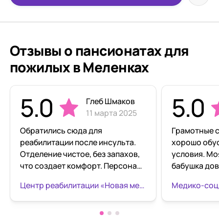
Отзывы о пансионатах для
пожилых в Меленках
5.0
5.0
Глеб Шмаков
11 марта 2025
Обратились сюда для
Грамотные с
реабилитации после инсульта.
хорошо обу
Отделение чистое, без запахов,
условия. Мо
что создает комфорт. Персонал
бабушка дов
внимательный, особенно врачи
Спасибо ог
Центр реабилитации «Новая медицина» посёлок Городищи
Елена Владимировна и Денис
Юрьевич — подробно объясняли
каждый этап лечения. За два