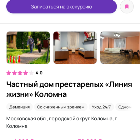
Записаться на экскурсию
4.0
Частный дом престарелых «Линия
жизни» Коломна
Деменция
Со сниженным зрением
Уход 24/7
Одномест
Московская обл., городской округ Коломна, г.
Коломна