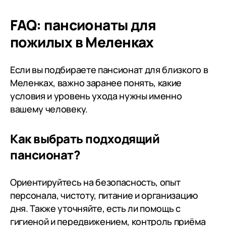
месяца занятий с инструкторами
ЛФК Николаем и Дмитрием
FAQ: пансионаты для
заметны улучшения.
пожилых в Меленках
Реабилитация проходит
планомерно. Администраторы
Ирина и Валерия всегда
Если вы подбираете пансионат для близкого в
помогают с вопросами.
Меленках, важно заранее понять, какие
Рекомендую за качественный
условия и уровень ухода нужны именно
уход и профессиональный
вашему человеку.
подход
Как выбрать подходящий
пансионат?
Ориентируйтесь на безопасность, опыт
персонала, чистоту, питание и организацию
дня. Также уточняйте, есть ли помощь с
гигиеной и передвижением, контроль приёма