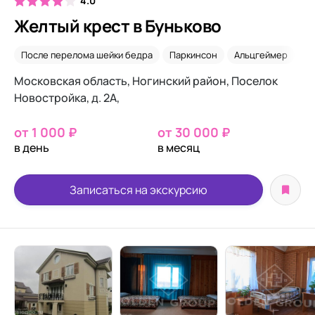
4.0
Желтый крест в Буньково
После перелома шейки бедра
Паркинсон
Альцгеймер
Н
Московская область, Ногинский район, Поселок
Новостройка, д. 2А,
от 1 000 ₽
от 30 000 ₽
в день
в месяц
Записаться на экскурсию