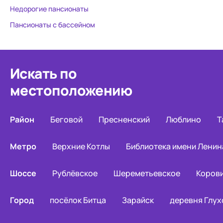
Недорогие пансионаты
Пансионаты с бассейном
Искать по
местоположению
Район
Беговой
Пресненский
Люблино
Т
Метро
Верхние Котлы
Библиотека имени Ленин
Шоссе
Рублёвское
Шереметьевское
Коров
Город
посёлок Битца
Зарайск
деревня Глух