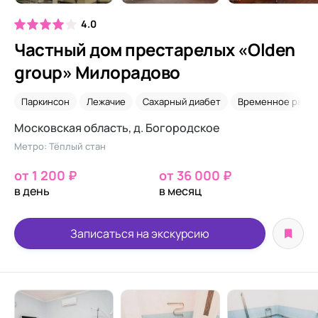
4.0
Частный дом престарелых «Olden
group» Милорадово
Паркинсон
Лежачие
Сахарный диабет
Временное разм
Московская область, д. Богородское
Метро: Тёплый стан
от 1 200 ₽
от 36 000 ₽
в день
в месяц
Записаться на экскурсию