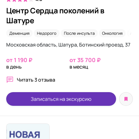
Центр Сердца поколений в
Шатуре
Деменция
Недорого
После инсульта
Онкология
Аль
Московская область, Шатура, Ботинский проезд, 37
от 1 190 ₽
от 35 700 ₽
в день
в месяц
Читать
3 отзыва
Записаться на экскурсию