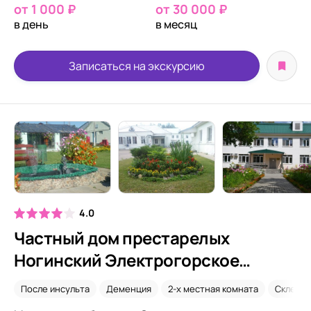
от 1 000 ₽
от 30 000 ₽
в день
в месяц
Записаться на экскурсию
4.0
Частный дом престарелых
Ногинский Электрогорское
отделение
После инсульта
Деменция
2-х местная комната
Склеро