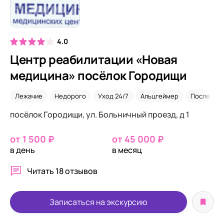
4.0
Центр реабилитации «Новая
медицина» посёлок Городищи
Лежачие
Недорого
Уход 24/7
Альцгеймер
После пер
посёлок Городищи, ул. Больничный проезд, д 1
от 1 500 ₽
от 45 000 ₽
в день
в месяц
Читать
18 отзывов
Записаться на экскурсию