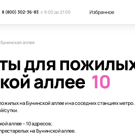
Избранное
8 (800) 302-36-83
с 9:00 до 21:00
Бунинская аллея
ты для пожилы
кой аллее
10
пожилых на Бунинской аллее и на соседних станциях метро
й/сутки.
ой аллее – 10 адресов;
престарелых на Бунинской аллее.