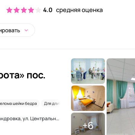
4.0
средняя оценка
ировать
ота» пос.
елома шейки бедра
Для длительного проживания
Онкология
МО, Подольский р-он, пос. Александровка, ул. Центральная, д. 12, корпус 8
+6