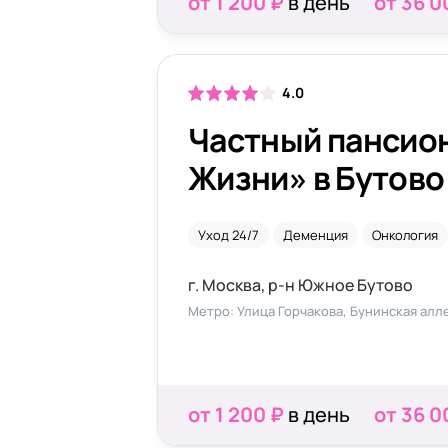
от 1 200 ₽
в день
от 36 0
4.0
Частный пансио
Жизни» в Бутово
Уход 24/7
Деменция
Онкология
г. Москва, р-н Южное Бутово
Метро: Улица Горчакова, Бунинская алл
от 1 200 ₽
в день
от 36 0