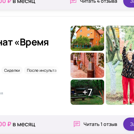
00 ₽
в месяц
Читать
4 отзыва
З
нат «Время
Сиделки
После инсульта
+7
ея
00 ₽
в месяц
Читать
1 отзыв
З