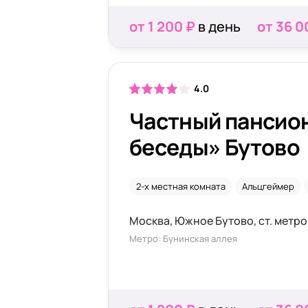
от 1 200 ₽
в день
от 36 0
4.0
Частный пансио
беседы» Бутово
2-х местная комната
Альцгеймер
Москва, Южное Бутово, ст. метро
Метро: Бунинская аллея