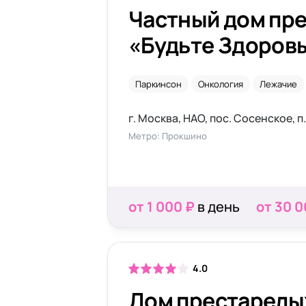
Частный дом пр
«Будьте Здоровы
Сосенском
Паркинсон
Онкология
Лежачие
г. Москва, НАО, пос. Сосенское, п
Метро: Прокшино
от 1 000 ₽
в день
от 30 0
4.0
Дом престарелы