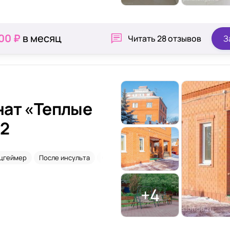
00 ₽
в месяц
Читать
28 отзывов
З
нат «Теплые
-2
цгеймер
После инсульта
Сиделки
я
+4