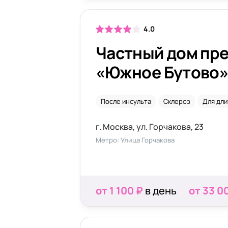
4.0
Частный дом пр
«Южное Бутово
После инсульта
Склероз
Для дл
г. Москва, ул. Горчакова, 23
Метро: Улица Горчакова
от 1 100 ₽
в день
от 33 0