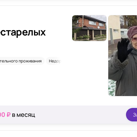
естарелых
»
ительного проживания
Недорого
Паркинсон
00 ₽
в месяц
З