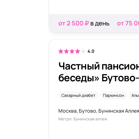
от 2 500 ₽
в день
от 75 0
4.0
Частный пансио
беседы» Бутово
Сахарный диабет
Паркинсон
Аль
Москва, Бутово, Бунинская Алле
Метро: Бунинская аллея