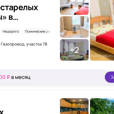
естарелых
» в
Недорого
Психические расстройства
. Газопровод, участок 78
+2
00 ₽
в месяц
З
х