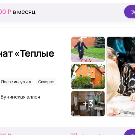
00 ₽
в месяц
З
нат «Теплые
После инсульта
Склероз
Деменция
 Бунинская аллея
+3