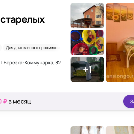
естарелых
Для длительного проживания
После операций
Деменция
Т Берёзка-Коммунарка, 82
+1
0 ₽
в месяц
З