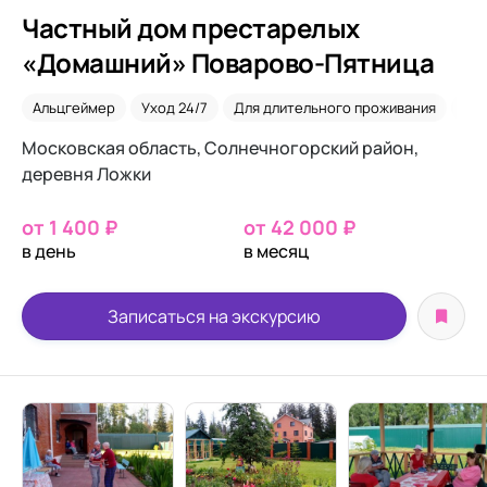
Частный дом престарелых
«Домашний» Поварово-Пятница
Альцгеймер
Уход 24/7
Для длительного проживания
Пар
Московская область, Солнечногорский район,
деревня Ложки
от 1 400 ₽
от 42 000 ₽
в день
в месяц
Записаться на экскурсию