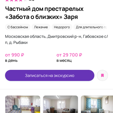
Частный дом престарелых
«Забота о близких» Заря
С бассейном
Лежачие
Недорого
Для длительного прож
Московская область, Дмитровский р-н, Габовское с/
п, д. Рыбаки
от 990 ₽
от 29 700 ₽
в день
в месяц
Записаться на экскурсию