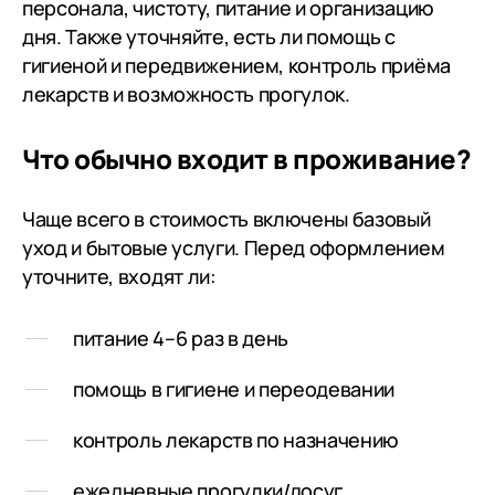
персонала, чистоту, питание и организацию
пансионат. Ещё раз всему
близких то 
дня. Также уточняйте, есть ли помощь с
персоналу спасибо и с
сюда. Цена/
гигиеной и передвижением, контроль приёма
наступающим 8 марта вас, милые
идеальный в
лекарств и возможность прогулок.
девушки!!!
безмерная 
сотрудникам
ведь именно
Что обычно входит в проживание?
настоящего 
спокойствия
Чаще всего в стоимость включены базовый
Гармонии жи
уход и бытовые услуги. Перед оформлением
герои и Люд
уточните, входят ли:
питание 4–6 раз в день
помощь в гигиене и переодевании
контроль лекарств по назначению
ежедневные прогулки/досуг