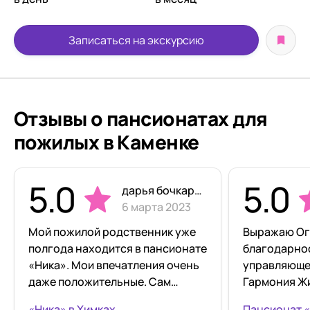
Записаться на экскурсию
Отзывы о пансионатах для
пожилых в Каменке
5.0
5.0
дарья бочкарева
6 марта 2023
Мой пожилой родственник уже
Выражаю О
полгода находится в пансионате
благодарнос
«Ника». Мои впечатления очень
управляюще
даже положительные. Сам
Гармония Жи
пансионат расположен в
доброту и в
«Ника» в Химках