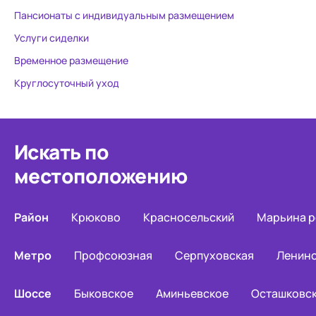
Пансионаты с индивидуальным размещением
Услуги сиделки
Временное размещение
Круглосуточный уход
Искать по
местоположению
Район
Крюково
Красносельский
Марьина 
Метро
Профсоюзная
Серпуховская
Ленинс
Шоссе
Быковское
Аминьевское
Осташковс