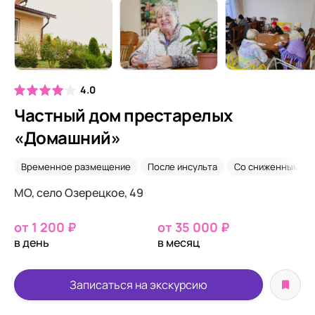
4.0
Частный дом престарелых
«Домашний»
Временное размещение
После инсульта
Со сниженным зр
МО, село Озерецкое, 49
от 1 200 ₽
от 35 000 ₽
в день
в месяц
Записаться на экскурсию