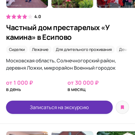
4.0
Частный дом престарелых «У
камина» в Есипово
Сиделки
Лежачие
Для длительного проживания
Деменц
Московская область, Солнечногорский район,
деревня Ложки, микрорайон Военный городок
от 1 000 ₽
от 30 000 ₽
в день
в месяц
Записаться на экскурсию