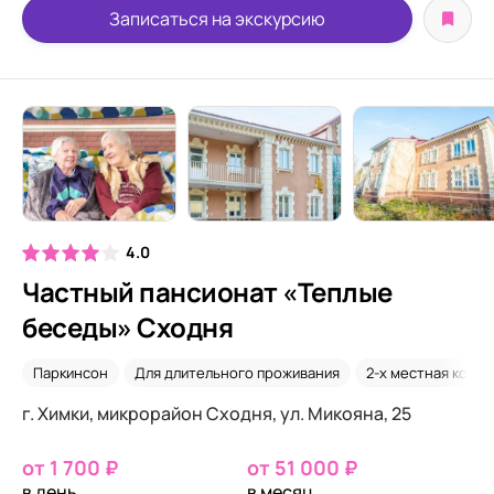
Записаться на экскурсию
4.0
Частный пансионат «Теплые
беседы» Сходня
Паркинсон
Для длительного проживания
2-х местная комн
г. Химки, микрорайон Сходня, ул. Микояна, 25
от 1 700 ₽
от 51 000 ₽
в день
в месяц