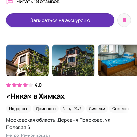
Читать
18 отзывов
Записаться на экскурсию
4.0
«Ника» в Химках
Недорого
Деменция
Уход 24/7
Сиделки
Онкология
Московская область, Деревня Поярково, ул.
Полевая 6
Метро: Речной вокзал