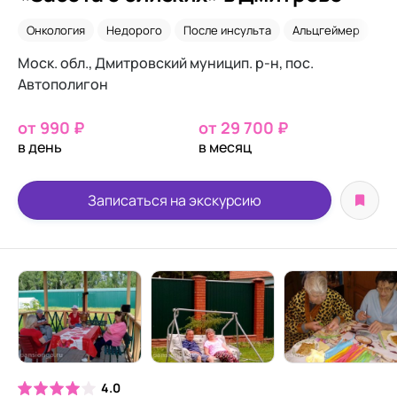
Онкология
Недорого
После инсульта
Альцгеймер
Ле
Моск. обл., Дмитровский муницип. р-н, пос.
Автополигон
от 990 ₽
от 29 700 ₽
в день
в месяц
Записаться на экскурсию
4.0