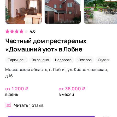
4.0
Частный дом престарелых
«Домашний уют» в Лобне
Паркинсон
За пенсию
Недорого
Склероз
Сиделки
Московская область, г. Лобня, ул. Киово-спасская,
д.16
от 1 200 ₽
от 36 000 ₽
в день
в месяц
Читать
1 отзыв