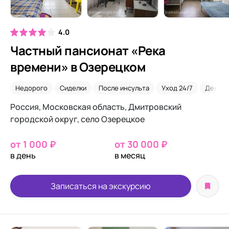
4.0
Частный пансионат «Река
времени» в Озерецком
Недорого
Сиделки
После инсульта
Уход 24/7
Демен
Россия, Московская область, Дмитровский
городской округ, село Озерецкое
от 1 000 ₽
от 30 000 ₽
в день
в месяц
Записаться на экскурсию