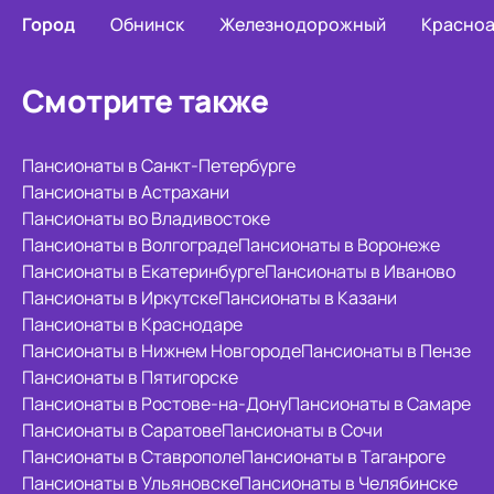
Город
Обнинск
Железнодорожный
Красно
Смотрите также
Пансионаты в Санкт-Петербурге
Пансионаты в Астрахани
Пансионаты во Владивостоке
Пансионаты в Волгограде
Пансионаты в Воронеже
Пансионаты в Екатеринбурге
Пансионаты в Иваново
Пансионаты в Иркутске
Пансионаты в Казани
Пансионаты в Краснодаре
Пансионаты в Нижнем Новгороде
Пансионаты в Пензе
Пансионаты в Пятигорске
Пансионаты в Ростове-на-Дону
Пансионаты в Самаре
Пансионаты в Саратове
Пансионаты в Сочи
Пансионаты в Ставрополе
Пансионаты в Таганроге
Пансионаты в Ульяновске
Пансионаты в Челябинске