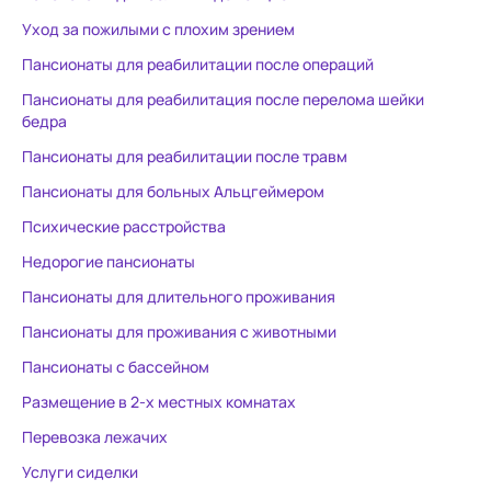
закормили снотворными , что
светлые. Ест
Уход за пожилыми с плохим зрением
она перестала ходить. Итогом
каждой комнате. Ух
Пансионаты для реабилитации после операций
пребывания в данном
хороший.
Пансионаты для реабилитация после перелома шейки
пансионате стал лекарственный
бедра
делирий у мамы!(( Который
закончился инсультом . Есть мед
Пансионаты для реабилитации после травм
.заключение. Это не
Пансионаты для больных Альцгеймером
медицинское учреждение, а
Психические расстройства
пансионат для пожилых людей!!
Зачем позиционировать
Недорогие пансионаты
реабилитацию больных
Пансионаты для длительного проживания
деменцией и Альцгеймером - не
Пансионаты для проживания с животными
объяснимо! Профильных
сотрудников в 20-м году не
Пансионаты с бассейном
было! Большие сомнения, что
Размещение в 2-х местных комнатах
появились.. Берегите своих
Перевозка лежачих
близких!
Услуги сиделки