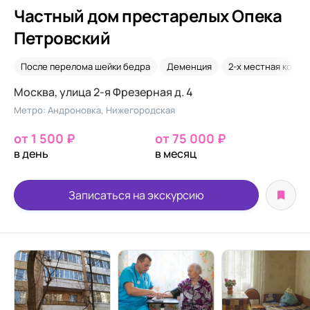
Частный дом престарелых Опека
Петровский
После перелома шейки бедра
Деменция
2-х местная комна
Москва, улица 2-я Фрезерная д. 4
Метро: Андроновка, Нижегородская
от 1 500 ₽
от 75 000 ₽
в день
в месяц
Записаться на экскурсию