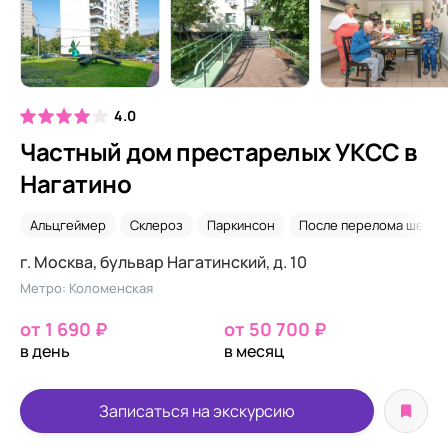
4.0
Частный дом престарелых УКСС в
Нагатино
Альцгеймер
Склероз
Паркинсон
После перелома шейки
г. Москва, бульвар Нагатинский, д. 10
Метро: Коломенская
от 1 690 ₽
от 50 700 ₽
в день
в месяц
Записаться на экскурсию