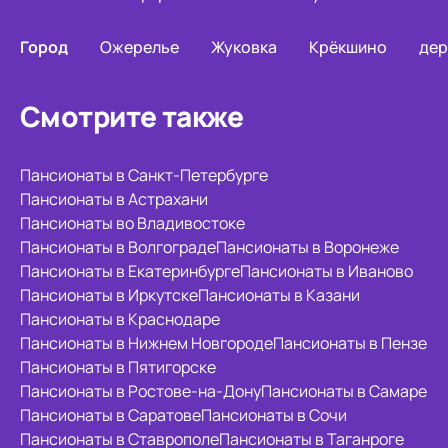
Город
Ожерелье
Жуковка
Крёкшино
дер
Смотрите также
Пансионаты в Санкт-Петербурге
Пансионаты в Астрахани
Пансионаты во Владивостоке
Пансионаты в Волгограде
Пансионаты в Воронеже
Пансионаты в Екатеринбурге
Пансионаты в Иваново
Пансионаты в Иркутске
Пансионаты в Казани
Пансионаты в Краснодаре
Пансионаты в Нижнем Новгороде
Пансионаты в Пензе
Пансионаты в Пятигорске
Пансионаты в Ростове-на-Дону
Пансионаты в Самаре
Пансионаты в Саратове
Пансионаты в Сочи
Пансионаты в Ставрополе
Пансионаты в Таганроге