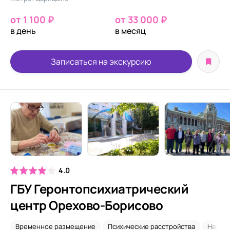
от 1 100 ₽
от 33 000 ₽
в день
в месяц
Записаться на экскурсию
4.0
ГБУ Геронтопсихиатрический
центр Орехово-Борисово
Временное размещение
Психические расстройства
Недор