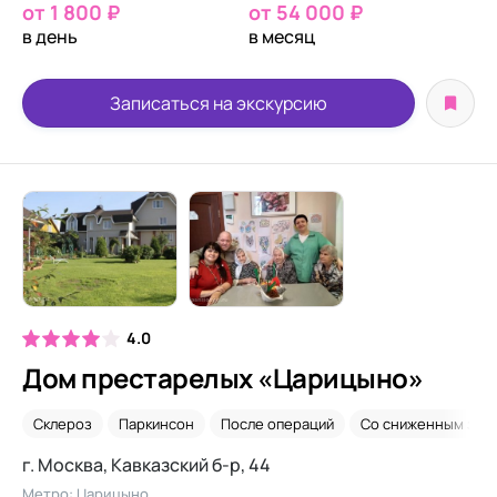
от 1 800 ₽
от 54 000 ₽
в день
в месяц
Записаться на экскурсию
4.0
Дом престарелых «Царицыно»
Склероз
Паркинсон
После операций
Со сниженным зре
г. Москва, Кавказский б-р, 44
Метро: Царицыно