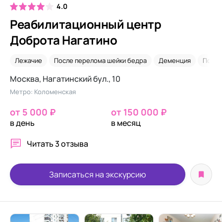
4.0
Реабилитационный центр
Доброта Нагатино
Лежачие
После перелома шейки бедра
Деменция
После
Москва, Нагатинский бул., 10
Метро: Коломенская
от 5 000 ₽
от 150 000 ₽
в день
в месяц
Читать
3 отзыва
Записаться на экскурсию