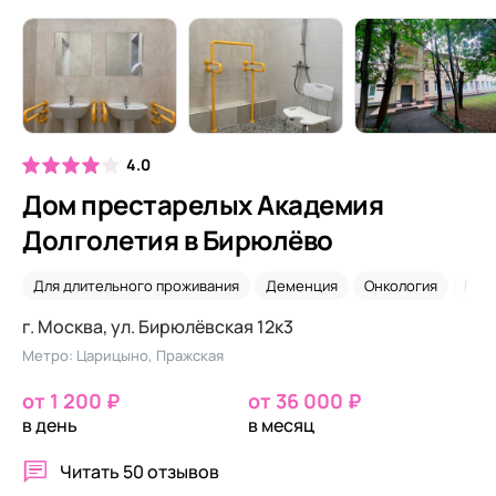
4.0
Дом престарелых Академия
Долголетия в Бирюлёво
Для длительного проживания
Деменция
Онкология
Псих
г. Москва, ул. Бирюлёвская 12к3
Метро: Царицыно, Пражская
от 1 200 ₽
от 36 000 ₽
в день
в месяц
Читать
50 отзывов