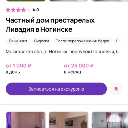
4.0
Частный дом престарелых
Ливадия в Ногинске
Деменция
Сиделки
После перелома шейки бедра
После
Московская обл., г. Ногинск, переулок Сосновый, 5
от 1 000 ₽
от 25 000 ₽
в день
в месяц
Записаться на экскурсию