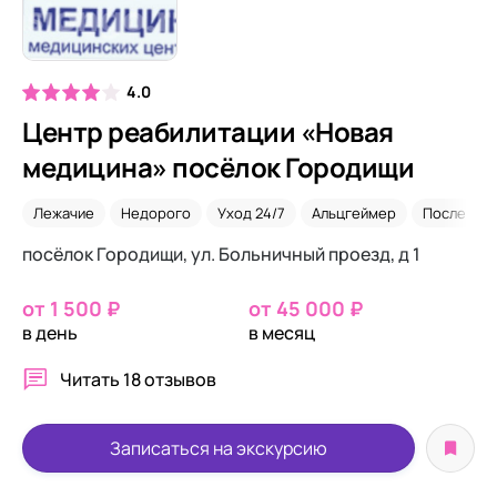
4.0
Центр реабилитации «Новая
медицина» посёлок Городищи
Лежачие
Недорого
Уход 24/7
Альцгеймер
После пер
посёлок Городищи, ул. Больничный проезд, д 1
от 1 500 ₽
от 45 000 ₽
в день
в месяц
Читать
18 отзывов
Записаться на экскурсию