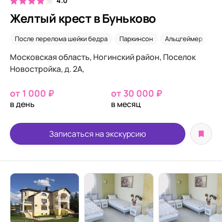
4.0
Желтый крест в Буньково
После перелома шейки бедра
Паркинсон
Альцгеймер
Н
Московская область, Ногинский район, Поселок
Новостройка, д. 2А,
от 1 000 ₽
от 30 000 ₽
в день
в месяц
Записаться на экскурсию