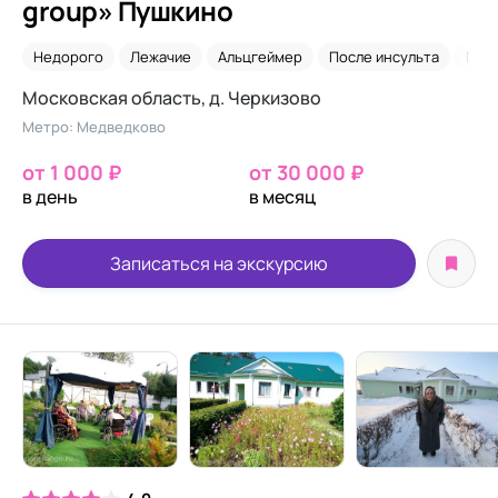
group» Пушкино
Недорого
Лежачие
Альцгеймер
После инсульта
Пар
Московская область, д. Черкизово
Метро: Медведково
от 1 000 ₽
от 30 000 ₽
в день
в месяц
Записаться на экскурсию