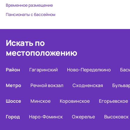
Временное размещение
Пансионаты с бассейном
Искать по
местоположению
Район
Гагаринский
Ново-Переделкино
Бас
Метро
Речной вокзал
Сходненская
Бульва
Шоссе
Минское
Коровинское
Егорьевское
Город
Наро-Фоминск
Ожерелье
Высоковск