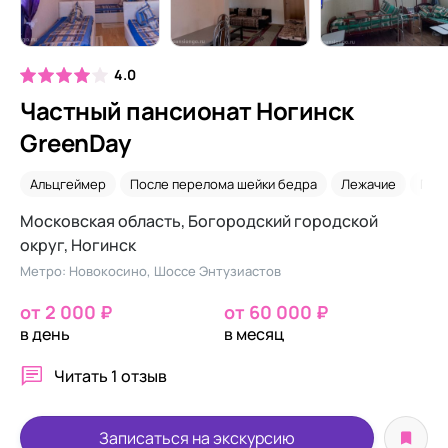
4.0
Частный пансионат Ногинск
GreenDay
Альцгеймер
После перелома шейки бедра
Лежачие
Пар
Московская область, Богородский городской
округ, Ногинск
Метро: Новокосино, Шоссе Энтузиастов
от 2 000 ₽
от 60 000 ₽
в день
в месяц
Читать
1 отзыв
Записаться на экскурсию