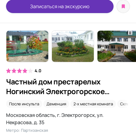
Записаться на экскурсию
4.0
Частный дом престарелых
Ногинский Электрогорское
отделение
После инсульта
Деменция
2-х местная комната
Склеро
Московская область, г. Электрогорск, ул.
Некрасова, д. 35
Метро: Партизанская