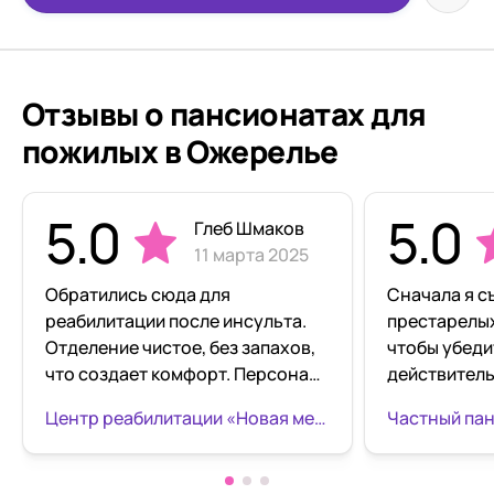
Отзывы о пансионатах для
пожилых в Ожерелье
5.0
5.0
Глеб Шмаков
11 марта 2025
Обратились сюда для
Сначала я с
реабилитации после инсульта.
престарелых
Отделение чистое, без запахов,
чтобы убеди
что создает комфорт. Персонал
действительн
внимательный, особенно врачи
пожилыми х
Центр реабилитации «Новая медицина» посёлок Городищи
Елена Владимировна и Денис
Даже с зав
Юрьевич — подробно объясняли
хотя уже и т
каждый этап лечения. За два
пожилые та