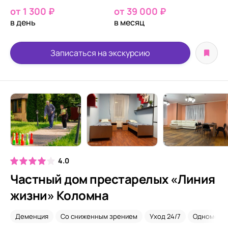
от 1 300 ₽
от 39 000 ₽
в день
в месяц
Записаться на экскурсию
4.0
Частный дом престарелых «Линия
жизни» Коломна
Деменция
Со сниженным зрением
Уход 24/7
Одномест