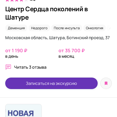
Центр Сердца поколений в
Шатуре
Деменция
Недорого
После инсульта
Онкология
Аль
Московская область, Шатура, Ботинский проезд, 37
от 1 190 ₽
от 35 700 ₽
в день
в месяц
Читать
3 отзыва
Записаться на экскурсию