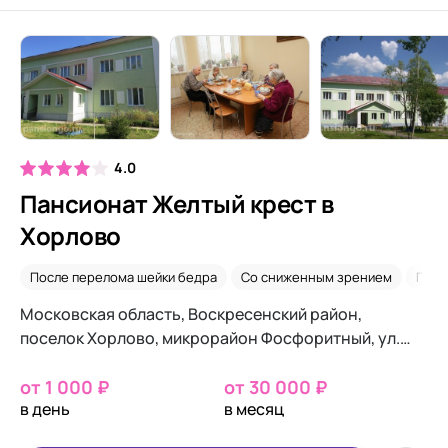
4.0
Пансионат Желтый крест в
Хорлово
После перелома шейки бедра
Со сниженным зрением
Посл
Московская область, Воскресенский район,
поселок Хорлово, микрорайон Фосфоритный, ул.
Зайцева, д.6
от 1 000 ₽
от 30 000 ₽
в день
в месяц