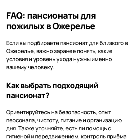
месяца занятий с инструкторами
довольные -
ЛФК Николаем и Дмитрием
так что мам
FAQ: пансионаты для
заметны улучшения.
теперь не с
пожилых в Ожерелье
Реабилитация проходит
планомерно. Администраторы
Ирина и Валерия всегда
Если вы подбираете пансионат для близкого в
помогают с вопросами.
Ожерелье, важно заранее понять, какие
Рекомендую за качественный
условия и уровень ухода нужны именно
уход и профессиональный
вашему человеку.
подход
Как выбрать подходящий
пансионат?
Ориентируйтесь на безопасность, опыт
персонала, чистоту, питание и организацию
дня. Также уточняйте, есть ли помощь с
гигиеной и передвижением, контроль приёма