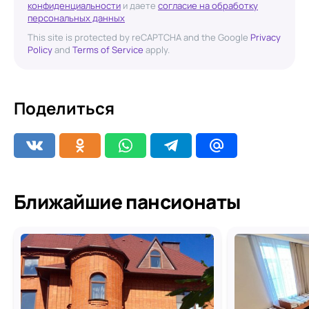
конфиденциальности
и даете
согласие на обработку
персональных данных
This site is protected by reCAPTCHA and the Google
Privacy
Policy
and
Terms of Service
apply.
Поделиться
Ближайшие пансионаты