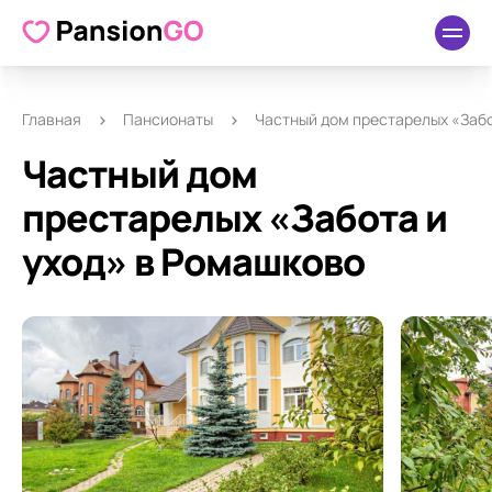
О пансионате
Удобства
Как добраться
Отзывы
Главная
Пансионаты
Частный дом престарелых «Забо
Частный дом
престарелых «Забота и
уход» в Ромашково