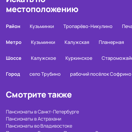
местоположению
Район
Кузьминки
Тропарёво-Никулино
Печ
Метро
Кузьминки
Калужская
Планерная
Шоссе
Калужское
Куркинское
Староможай
Город
село Трубино
рабочий посёлок Софрино
Смотрите также
Пансионаты в Санкт-Петербурге
Пансионаты в Астрахани
Пансионаты во Владивостоке