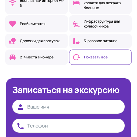
Бесплатный интернет wi-
кровати для лежачих
fi
больных
Инфраструктура для
Реабилитация
колясочников
Дорожки для прогулок
5-разовое питание
2-4 места в номере
Показать все
Записаться на экскурсию