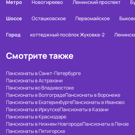
Метро
Новогиреево
Ленинский проспект
Б
Шоссе
Осташковское
Первомайское
Быков
Город
коттеджный посёлок Жуковка-2
Ленинск
Смотрите также
Пансионаты в Санкт-Петербурге
Пансионаты в Астрахани
Пансионаты во Владивостоке
Пансионаты в Волгограде
Пансионаты в Воронеже
Пансионаты в Екатеринбурге
Пансионаты в Иваново
Пансионаты в Иркутске
Пансионаты в Казани
Пансионаты в Краснодаре
Пансионаты в Нижнем Новгороде
Пансионаты в Пензе
Пансионаты в Пятигорске