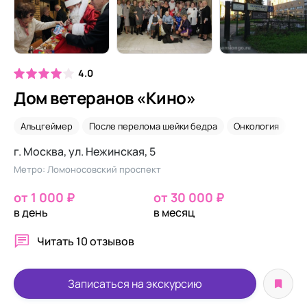
4.0
Дом ветеранов «Кино»
Альцгеймер
После перелома шейки бедра
Онкология
Ух
г. Москва, ул. Нежинская, 5
Метро: Ломоносовский проспект
от 1 000 ₽
от 30 000 ₽
в день
в месяц
Читать
10 отзывов
Записаться на экскурсию