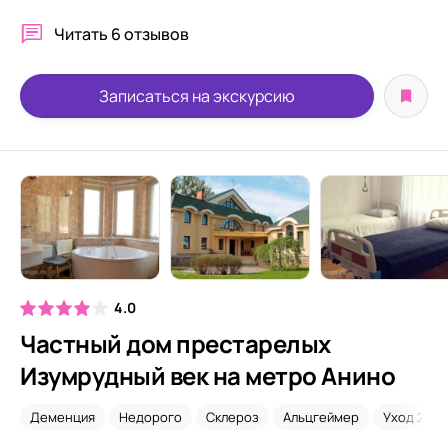
Читать
6 отзывов
Записаться на экскурсию
4.0
Частный дом престарелых
Изумрудный век на метро Анино
Деменция
Недорого
Склероз
Альцгеймер
Уход 24/7