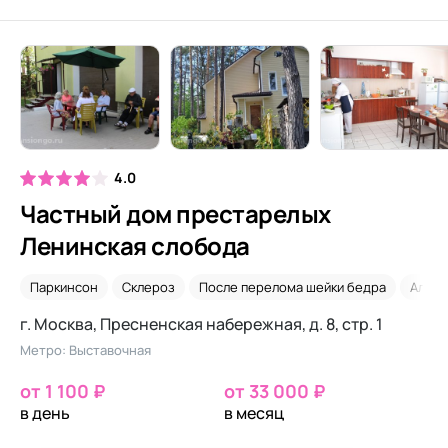
4.0
Частный дом престарелых
Ленинская слобода
Паркинсон
Склероз
После перелома шейки бедра
Альцг
г. Москва, Пресненская набережная, д. 8, стр. 1
Метро: Выставочная
от 1 100 ₽
от 33 000 ₽
в день
в месяц