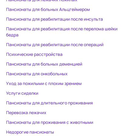
внимание, заботу и
снять накоп
Пансионаты для больных Альцгеймером
профессионализм. Также
снова ощутить радость б
Пансионаты для реабилитации после инсульта
выражаю благодарность
научиться р
психологу Ксении
наше непро
Пансионаты для реабилитация после перелома шейки
Владимировне, реабилитологу
помогут дан
бедра
Елене Николаевне за
улучшения н
Пансионаты для реабилитации после операций
интересные занятия, тренинги и
болевых ощу
Психические расстройства
настроение мамы,
Искренне мо
благодарность медсестрам,
данное учр
Пансионаты для больных деменцией
сиделкам за уход, отзывчивость
восстановле
Пансионаты для онкобольных
и чуткое отношение к нашей
здесь точно
Уход за пожилыми с плохим зрением
мамочке. Заведующей филиалом
побыть наед
Кристине Размиковне Гаспарян
Услуги сиделки
отдельное спасибо за доброту,
Пансионаты для длительного проживания
неравнодушие и помощь в
Перевозка лежачих
решении проблем. Спасибо всем!
Пансионаты для проживания с животными
Недорогие пансионаты