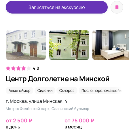
Записаться на экскурсию
4.0
Центр Долголетие на Минской
Альцгеймер
Сиделки
Склероз
После перелома шейки б
г. Москва, улица Минская, 4
Метро: Филёвский парк, Славянский бульвар
от 2 500 ₽
от 75 000 ₽
в день
в месяц