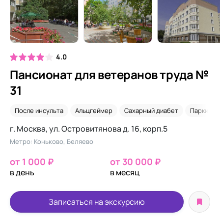
4.0
Пансионат для ветеранов труда №
31
После инсульта
Альцгеймер
Сахарный диабет
Паркинсо
г. Москва, ул. Островитянова д. 16, корп.5
Метро: Коньково, Беляево
от 1 000 ₽
от 30 000 ₽
в день
в месяц
Записаться на экскурсию