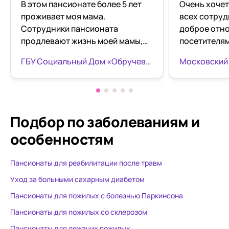
В этом пансионате более 5 лет
Очень хочет
проживает моя мама.
всех сотруд
Сотрудники пансионата
доброе отн
продлевают жизнь моей мамы,
посетителям
оказав ей качественный уход и
пожеланиям,
ГБУ Социальный Дом «Обручевский» «Тропарёво»
помощь во всех
Отдыхали в я
обстоятельствах. Навещая маму,
время преб
я всегда вижу ее в хорошем
терапия:мас
настроении, всегда чистенькая,
пещера,магн
ухоженная, накормленная.
вплотную пр
Подбор по заболеваниям
и
Постоянно маму задействуют в
территории
особенностям
различные занятия. Дома мама
очень чистый. Пита
только читала книги и смотрела
полноценно
Пансионаты для реабилитации после травм
советские фильмы. Огромная
Очень чисто в к
благодарность заведующей
благодарно
Уход за больными сахарным диабетом
отделением 4 этажа корпуса «А»
доктору Еле
Пансионаты для пожилых с болезнью Паркинсона
Алле Вадимовне Волковской,
проведение
Пансионаты для пожилых со склерозом
старшей медсестре Ирине
психотерапе
Владимировне Бакутовой за
багодаря к
Пансионаты для лежачих пожилых