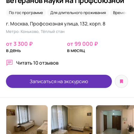
ветеранов науки на Профсоюзной
По гос программе
Для длительного проживания
Временно
г. Москва, Профсоюзная улица, 132, корп. 8
Метро: Коньково, Тёплый стан
от 3 300 ₽
от 99 000 ₽
в день
в месяц
Читать
10 отзывов
Записаться на экскурсию