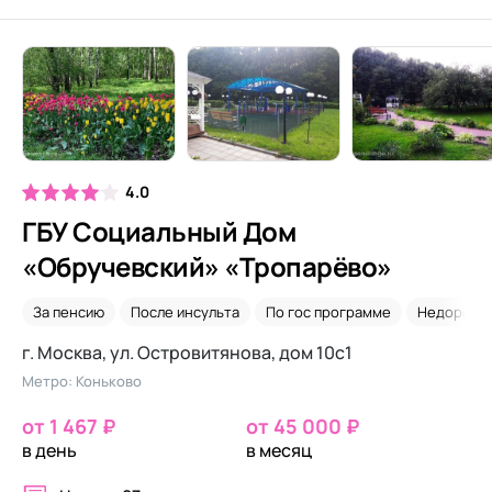
4.0
ГБУ Социальный Дом
«Обручевский» «Тропарёво»
За пенсию
После инсульта
По гос программе
Недорого
г. Москва, ул. Островитянова, дом 10с1
Метро: Коньково
от 1 467 ₽
от 45 000 ₽
в день
в месяц