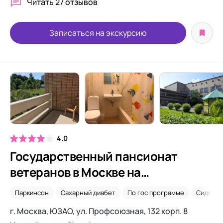
Читать
27 отзывов
Записаться на экскурсию
4.0
Государственный пансионат
ветеранов в Москве на
Профсоюзной
Паркинсон
Сахарный диабет
По гос программе
Сиделки
г. Москва, ЮЗАО, ул. Профсоюзная, 132 корп. 8