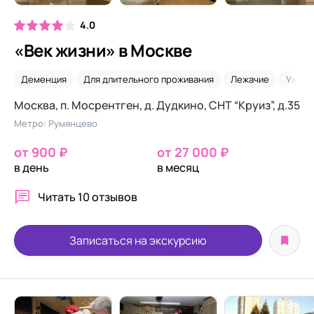
4.0
«Век жизни» в Москве
Деменция
Для длительного проживания
Лежачие
Уход 
Москва, п. Мосрентген, д. Дудкино, СНТ “Круиз”, д.35
Метро: Румянцево
от 900 ₽
от 27 000 ₽
в день
в месяц
Читать
10 отзывов
Записаться на экскурсию