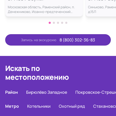
Московская область, Раменский район, п.
Синьково, Раменс
Денежниково, Иоанно-предтеченский
д.15Л
монастырь д. 2
8 (800) 302-36-83
Запись
на экскурсию
Искать по
местоположению
Район
Бирюлёво Западное
Покровское-Стреш
Метро
Котельники
Охотный ряд
Стахановс