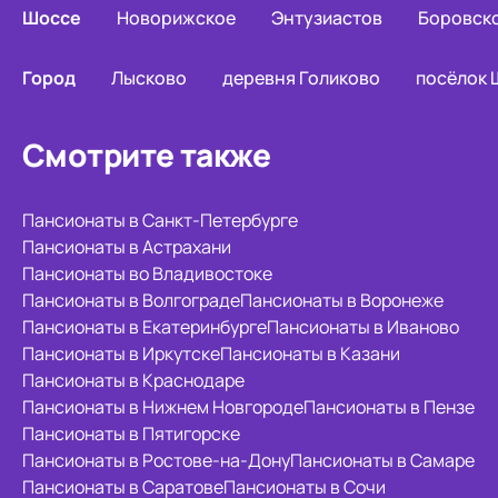
Шоссе
Новорижское
Энтузиастов
Боровск
Город
Лысково
деревня Голиково
посёлок 
Смотрите также
Пансионаты в Санкт-Петербурге
Пансионаты в Астрахани
Пансионаты во Владивостоке
Пансионаты в Волгограде
Пансионаты в Воронеже
Пансионаты в Екатеринбурге
Пансионаты в Иваново
Пансионаты в Иркутске
Пансионаты в Казани
Пансионаты в Краснодаре
Пансионаты в Нижнем Новгороде
Пансионаты в Пензе
Пансионаты в Пятигорске
Пансионаты в Ростове-на-Дону
Пансионаты в Самаре
Пансионаты в Саратове
Пансионаты в Сочи