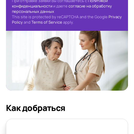
При отправке заявки Вы соглашаетесь с
Политикой
конфиденциальности
и даете
согласие на обработку
персональных данных
This site is protected by reCAPTCHA and the Google
Privacy
Policy
and
Terms of Service
apply.
Как добраться