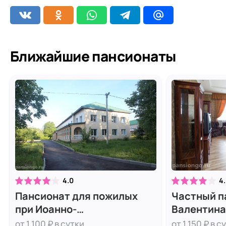
Ближайшие пансионаты
4.0
4
Пансионат для пожилых
Частный п
при Иоанно-
Валентина
Предтеченском монастыре
от 1 100 ₽ в сутки
от 1 150 ₽ в с