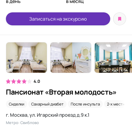
в день
в месяц
Записаться на экскурсию
4.0
Пансионат «Вторая молодость»
Сиделки
Сахарный диабет
После инсульта
2-х местная 
г. Москва, ул. Игарский проезд д.9 к.1
Метро: Свиблово