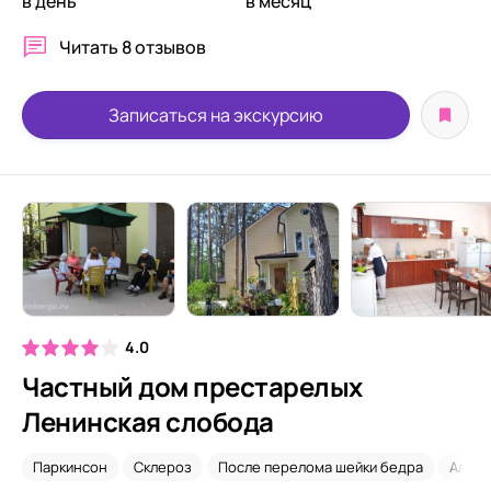
в день
в месяц
Читать
8 отзывов
Записаться на экскурсию
4.0
Частный дом престарелых
Ленинская слобода
Паркинсон
Склероз
После перелома шейки бедра
Альцг