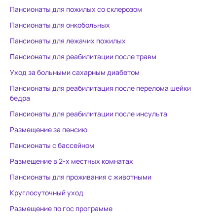
Пансионаты для пожилых со склерозом
надо забирать, т.к. ее так
занятия. Па
закормили снотворными , что
светлые. Ест
Пансионаты для онкобольных
она перестала ходить. Итогом
каждой комнате. Ух
Пансионаты для лежачих пожилых
пребывания в данном
хороший.
Пансионаты для реабилитации после травм
пансионате стал лекарственный
делирий у мамы!(( Который
Уход за больными сахарным диабетом
закончился инсультом . Есть мед
Пансионаты для реабилитация после перелома шейки
.заключение. Это не
бедра
медицинское учреждение, а
Пансионаты для реабилитации после инсульта
пансионат для пожилых людей!!
Зачем позиционировать
Размещение за пенсию
реабилитацию больных
Пансионаты с бассейном
деменцией и Альцгеймером - не
Размещение в 2-х местных комнатах
объяснимо! Профильных
сотрудников в 20-м году не
Пансионаты для проживания с животными
было! Большие сомнения, что
Круглосуточный уход
появились.. Берегите своих
Размещение по гос программе
близких!