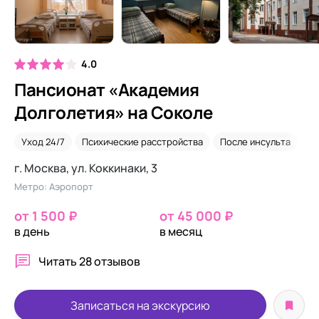
4.0
Пансионат «Академия
Долголетия» на Соколе
Уход 24/7
Психические расстройства
После инсульта
Он
г. Москва, ул. Коккинаки, 3
Метро: Аэропорт
от 1 500 ₽
от 45 000 ₽
в день
в месяц
Читать
28 отзывов
Записаться на экскурсию