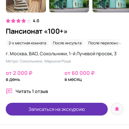
4.0
Пансионат «100+»
2-х местная комната
После инсульта
После перелома шейк
г. Москва, ВАО, Сокольники, 1-й Лучевой просек, 3
Метро: Сокольники, Марьина Роща
от 2 000 ₽
от 60 000 ₽
в день
в месяц
Читать
1 отзыв
Записаться на экскурсию