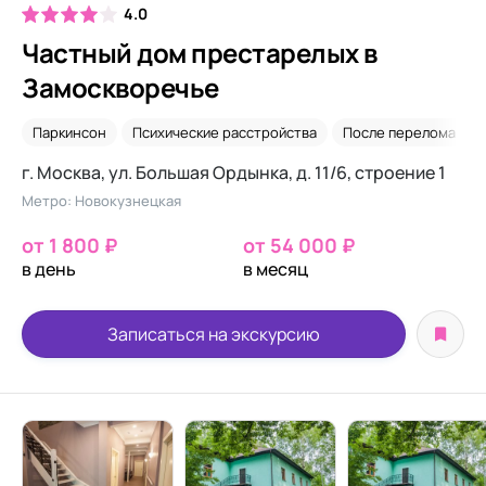
4.0
Частный дом престарелых в
Замоскворечье
Паркинсон
Психические расстройства
После перелома шей
г. Москва, ул. Большая Ордынка, д. 11/6, строение 1
Метро: Новокузнецкая
от 1 800 ₽
от 54 000 ₽
в день
в месяц
Записаться на экскурсию