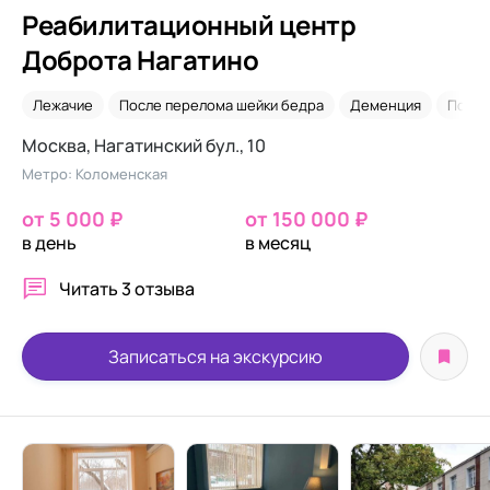
Реабилитационный центр
Доброта Нагатино
Лежачие
После перелома шейки бедра
Деменция
После
Москва, Нагатинский бул., 10
Метро: Коломенская
от 5 000 ₽
от 150 000 ₽
в день
в месяц
Читать
3 отзыва
Записаться на экскурсию