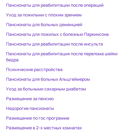
огромное СПАСИБО, что мне
как и обещан
Пансионаты для реабилитации после операций
через месяц позвонила одна из
домашнему ,
Уход за пожилыми с плохим зрением
сотрудниц и сказала, что маму
день с паци
Пансионаты для больных деменцией
надо забирать, т.к. ее так
занятия. Па
закормили снотворными , что
светлые. Ест
Пансионаты для пожилых с болезнью Паркинсона
она перестала ходить. Итогом
каждой комнате. Ух
Пансионаты для реабилитации после инсульта
пребывания в данном
хороший.
Пансионаты для реабилитация после перелома шейки
пансионате стал лекарственный
бедра
делирий у мамы!(( Который
закончился инсультом . Есть мед
Психические расстройства
.заключение. Это не
Пансионаты для больных Альцгеймером
медицинское учреждение, а
Уход за больными сахарным диабетом
пансионат для пожилых людей!!
Зачем позиционировать
Размещение за пенсию
реабилитацию больных
Недорогие пансионаты
деменцией и Альцгеймером - не
Размещение по гос программе
объяснимо! Профильных
сотрудников в 20-м году не
Размещение в 2-х местных комнатах
было! Большие сомнения, что