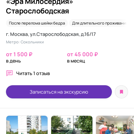
«Эра Милосердия»
Старослободская
После перелома шейки бедра
Для длительного проживания
г. Москва, ул.Старослободская, д.16/17
Метро: Сокольники
от 1 500 ₽
от 45 000 ₽
в день
в месяц
Читать
1 отзыв
Записаться на экскурсию