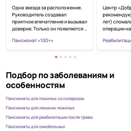
Одна звезда за расположение.
Центр «Доб
Руководитель создавал
рекомендую!
приятное впечатление и вызывал
лет) сломал
доверие. Только он появляется в
операции на
пансионате только когда
перевезли е
Пансионат «100+»
появляется новый клиент!
Нагатинском
Заведующая была редкая хамка.
Замечательн
Мама лежала здесь в 20-м году.
персонал. 
С диагнозом деменция. Под
своего дела
таких больных это заведение
относятся с
Подбор по заболеваниям
и
точно не расчитано! Просто для
пониманием 
особенностям
пожилых -возможно. А
Бабушка ост
отношение к людям с диагнозом
таким вним
Пансионаты для пожилых со склерозом
просто чудовищное было! Сама
отношением. За 21 день лече
была свидетелем , потому что
научили ход
Пансионаты для лежачих пожилых
персонал не заморачивался на
заново, и в
Пансионаты для реабилитации после травм
соблюдение хоть каких-то
здоровье по
Пансионаты для онкобольных
этических норм!(( Единственное
операции. П