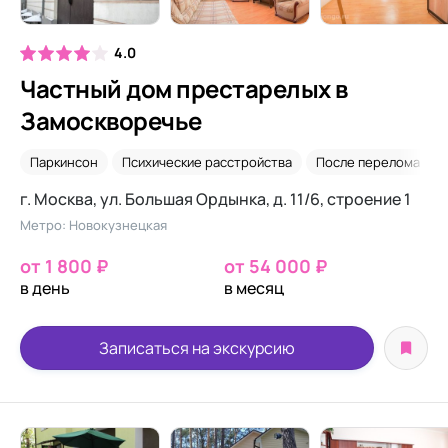
4.0
Частный дом престарелых в
Замоскворечье
Паркинсон
Психические расстройства
После перелома шей
г. Москва, ул. Большая Ордынка, д. 11/6, строение 1
Метро: Новокузнецкая
от 1 800 ₽
от 54 000 ₽
в день
в месяц
Записаться на экскурсию