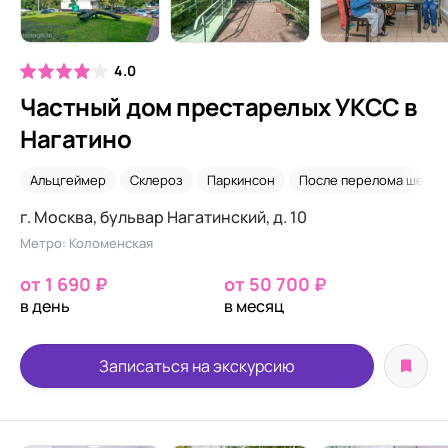
4.0
Частный дом престарелых УКСС в
Нагатино
Альцгеймер
Склероз
Паркинсон
После перелома шейки
г. Москва, бульвар Нагатинский, д. 10
Метро: Коломенская
от 1 690 ₽
от 50 700 ₽
в день
в месяц
Записаться на экскурсию