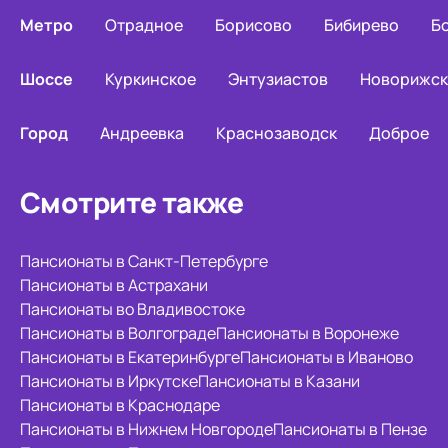
Метро
Отрадное
Борисово
Бибирево
Б
Шоссе
Куркинское
Энтузиастов
Новорижск
Город
Андреевка
Краснозаводск
Доброе
Смотрите также
Пансионаты в Санкт-Петербурге
Пансионаты в Астрахани
Пансионаты во Владивостоке
Пансионаты в Волгограде
Пансионаты в Воронеже
Пансионаты в Екатеринбурге
Пансионаты в Иваново
Пансионаты в Иркутске
Пансионаты в Казани
Пансионаты в Краснодаре
Пансионаты в Нижнем Новгороде
Пансионаты в Пензе