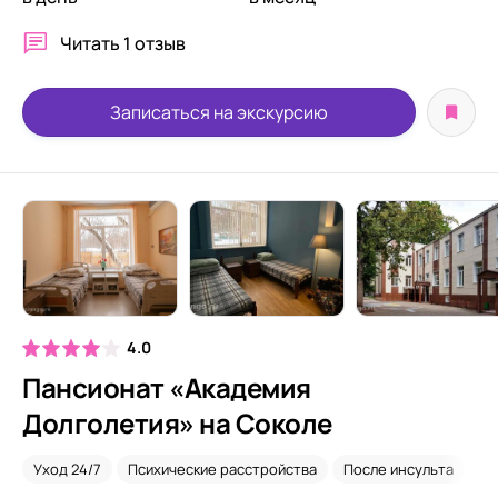
Читать
1 отзыв
Записаться на экскурсию
4.0
Пансионат «Академия
Долголетия» на Соколе
Уход 24/7
Психические расстройства
После инсульта
Он