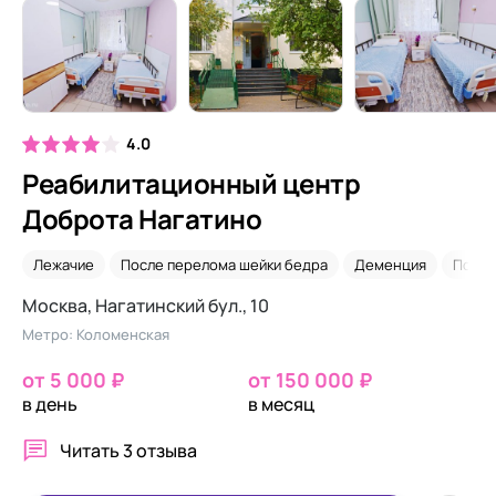
4.0
Реабилитационный центр
Доброта Нагатино
Лежачие
После перелома шейки бедра
Деменция
После
Москва, Нагатинский бул., 10
Метро: Коломенская
от 5 000 ₽
от 150 000 ₽
в день
в месяц
Читать
3 отзыва