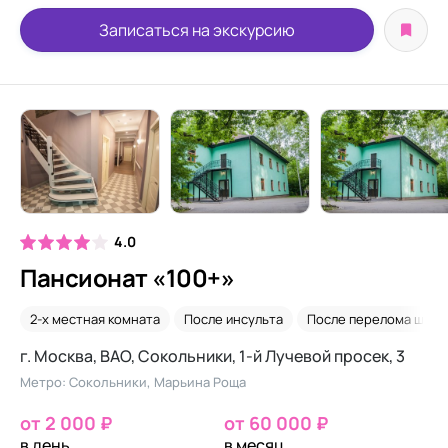
Записаться на экскурсию
4.0
Пансионат «100+»
2-х местная комната
После инсульта
После перелома шейк
г. Москва, ВАО, Сокольники, 1-й Лучевой просек, 3
Метро: Сокольники, Марьина Роща
от 2 000 ₽
от 60 000 ₽
в день
в месяц