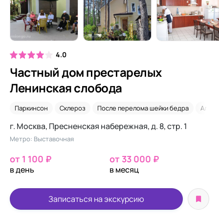
4.0
Частный дом престарелых
Ленинская слобода
Паркинсон
Склероз
После перелома шейки бедра
Альцг
г. Москва, Пресненская набережная, д. 8, стр. 1
Метро: Выставочная
от 1 100 ₽
от 33 000 ₽
в день
в месяц
Записаться на экскурсию