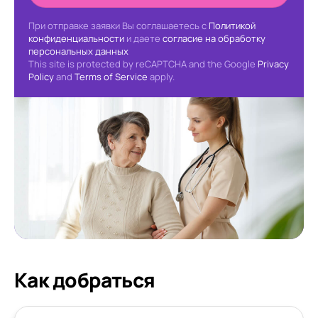
При отправке заявки Вы соглашаетесь с
Политикой
конфиденциальности
и даете
согласие на обработку
персональных данных
This site is protected by reCAPTCHA and the Google
Privacy
Policy
and
Terms of Service
apply.
Как добраться