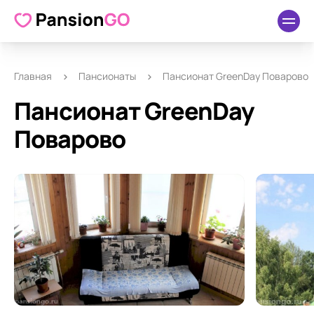
О пансионате
Удобства
Как добраться
Отзывы
Главная
Пансионаты
Пансионат GreenDay Поварово
Пансионат GreenDay
Поварово